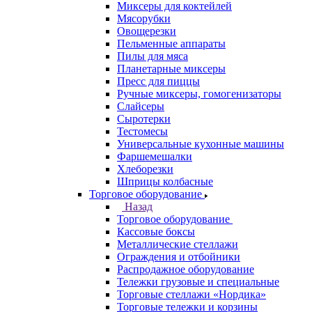
Миксеры для коктейлей
Мясорубки
Овощерезки
Пельменные аппараты
Пилы для мяса
Планетарные миксеры
Пресс для пиццы
Ручные миксеры, гомогенизаторы
Слайсеры
Сыротерки
Тестомесы
Универсальные кухонные машины
Фаршемешалки
Хлеборезки
Шприцы колбасные
Торговое оборудование
Назад
Торговое оборудование
Кассовые боксы
Металлические стеллажи
Ограждения и отбойники
Распродажное оборудование
Тележки грузовые и специальные
Торговые стеллажи «Нордика»
Торговые тележки и корзины