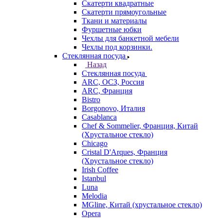
Скатерти квадратные
Скатерти прямоугольные
Ткани и материалы
Фуршетные юбки
Чехлы для банкетной мебели
Чехлы под корзинки.
Стеклянная посуда
Назад
Стеклянная посуда
ARC, ОСЗ, Россия
ARC, Франция
Bistro
Borgonovo, Италия
Casablanca
Chef & Sommelier, Франция, Китай
(Хрустальное стекло)
Chicago
Cristal D'Arques, Франция
(Хрустальное стекло)
Irish Coffee
Istanbul
Luna
Melodia
MGline, Китай (хрустальное стекло)
Opera