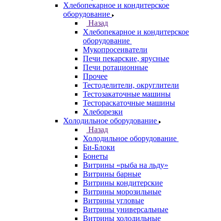
Хлебопекарное и кондитерское
оборудование
Назад
Хлебопекарное и кондитерское
оборудование
Мукопросеиватели
Печи пекарские, ярусные
Печи ротационные
Прочее
Тестоделители, округлители
Тестозакаточные машины
Тестораскаточные машины
Хлеборезки
Холодильное оборудование
Назад
Холодильное оборудование
Би-Блоки
Бонеты
Витрины «рыба на льду»
Витрины барные
Витрины кондитерские
Витрины морозильные
Витрины угловые
Витрины универсальные
Витрины холодильные