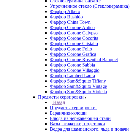
Стеклокерамика CaBaRe
Упрочненное стекло (Стеклокерамика)
Фарфор Albero
Фарфор Bushido
Фарфор China Town
Фарфор Corone Antico
Фарфор Corone Calypso
Фарфор Corone Cocorita
Фарфор Corone Cristallo
Фарфор Corone Folio
Фарфор Corone Grafica
Фарфор Corone Rosenthal Banquet
Фарфор Corone Sabbia
Фарфор Corone Villaggio
Фарфор Lambert Laura
Фарфор Sam&Squito Tiffany
Фарфор Sam&Squito Vintage
Фарфор Sam&Squito Violetta
Предметы сервировки
Назад
Предметы сервировки
Баранчики-клоши
Блюда из нержавеющей стали
Вазы, этажерки, подставки
Ведра для шампанского, льда и подачи