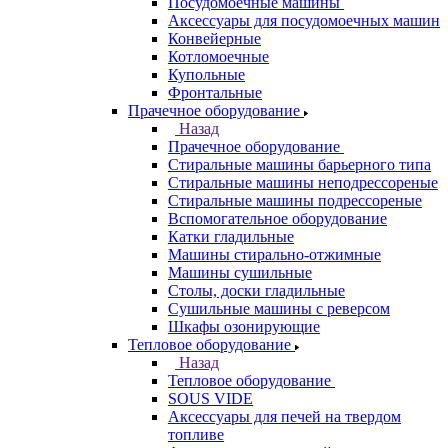
Посудомоечные машины
Аксессуары для посудомоечных машин
Конвейерные
Котломоечные
Купольные
Фронтальные
Прачечное оборудование
Назад
Прачечное оборудование
Cтиральные машины барьерного типа
Cтиральные машины неподрессореные
Cтиральные машины подрессореные
Вспомогательное оборудование
Катки гладильные
Машины стирально-отжимные
Машины сушильные
Столы, доски гладильные
Сушильные машины с реверсом
Шкафы озонирующие
Тепловое оборудование
Назад
Тепловое оборудование
SOUS VIDE
Аксессуары для печей на твердом
топливе