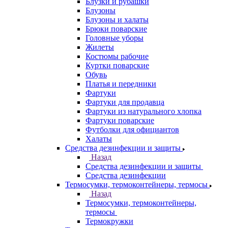
Блузки и рубашки
Блузоны
Блузоны и халаты
Брюки поварские
Головные уборы
Жилеты
Костюмы рабочие
Куртки поварские
Обувь
Платья и передники
Фартуки
Фартуки для продавца
Фартуки из натурального хлопка
Фартуки поварские
Футболки для официантов
Халаты
Средства дезинфекции и защиты
Назад
Средства дезинфекции и защиты
Средства дезинфекции
Термосумки, термоконтейнеры, термосы
Назад
Термосумки, термоконтейнеры,
термосы
Термокружки