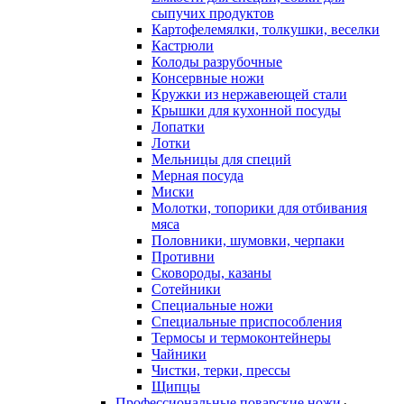
сыпучих продуктов
Картофелемялки, толкушки, веселки
Кастрюли
Колоды разрубочные
Консервные ножи
Кружки из нержавеющей стали
Крышки для кухонной посуды
Лопатки
Лотки
Мельницы для специй
Мерная посуда
Миски
Молотки, топорики для отбивания
мяса
Половники, шумовки, черпаки
Противни
Сковороды, казаны
Сотейники
Специальные ножи
Специальные приспособления
Термосы и термоконтейнеры
Чайники
Чистки, терки, прессы
Щипцы
Профессиональные поварские ножи