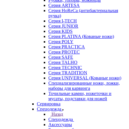
Рубаки, топоры, ножницы
Серия ARTESA
Серия HoReCa (антибактериальная
ручка)
Серия I-TECH
Серия JUNIOR
Серия KIDS
Серия PLATINA (Кованые ножи)
Серия POLY
Серия PRACTICA
Серия PROTEC
Серия SAFE
Серия TALHO
Серия TECHNIC
Серия TRADITION
Серия UNIVERSAL (Кованые ножи)
Специализированные ножи, ложки,
наборы для карвинга
Точильные камни, ножеточки и
мусаты, подставки для ножей
Сервировка
Спецодежда
Назад
Спецодежда
Аксессуары