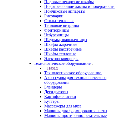
Подовые пекарские шкафы
Подогревающие лампы и поверхности
Пончиковые аппараты
Рисоварки
Столы тепловые
Тепловые витрины
Фритюрницы
Чебуречницы
Шаурмы, шашлычницы
Шкафы жарочные
Шкафы расстоечные
Шкафы тепловые
Электросковороды
Технологическое оборудование
Назад
Технологическое оборудование
Аксессуары для технологического
оборудования
Блендеры
Дегидраторы
Картофелечистки
Куттеры
Массажеры для мяса
Машины для формирования пасты
Машины протирочно-резательные