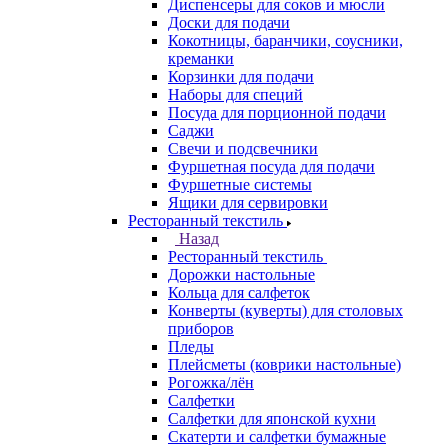
Диспенсеры для соков и мюсли
Доски для подачи
Кокотницы, баранчики, соусники,
креманки
Корзинки для подачи
Наборы для специй
Посуда для порционной подачи
Саджи
Свечи и подсвечники
Фуршетная посуда для подачи
Фуршетные системы
Ящики для сервировки
Ресторанный текстиль
Назад
Ресторанный текстиль
Дорожки настольные
Кольца для салфеток
Конверты (куверты) для столовых
приборов
Пледы
Плейсметы (коврики настольные)
Рогожка/лён
Салфетки
Салфетки для японской кухни
Скатерти и салфетки бумажные