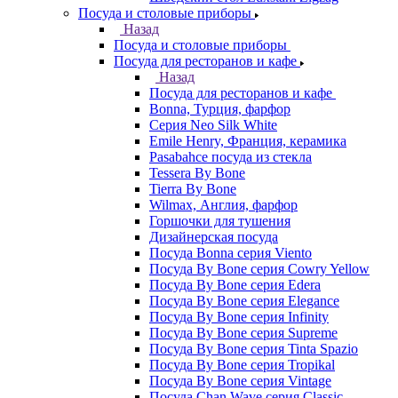
Посуда и столовые приборы
Назад
Посуда и столовые приборы
Посуда для ресторанов и кафе
Назад
Посуда для ресторанов и кафе
Bonna, Турция, фарфор
Cерия Neo Silk White
Emile Henry, Франция, керамика
Pasabahce посуда из стекла
Tessera By Bone
Tierra By Bone
Wilmax, Англия, фарфор
Горшочки для тушения
Дизайнерская посуда
Посуда Bonna серия Viento
Посуда By Bone серия Cowry Yellow
Посуда By Bone серия Edera
Посуда By Bone серия Elegance
Посуда By Bone серия Infinity
Посуда By Bone серия Supreme
Посуда By Bone серия Tinta Spazio
Посуда By Bone серия Tropikal
Посуда By Bone серия Vintage
Посуда Chan Wave серия Classic