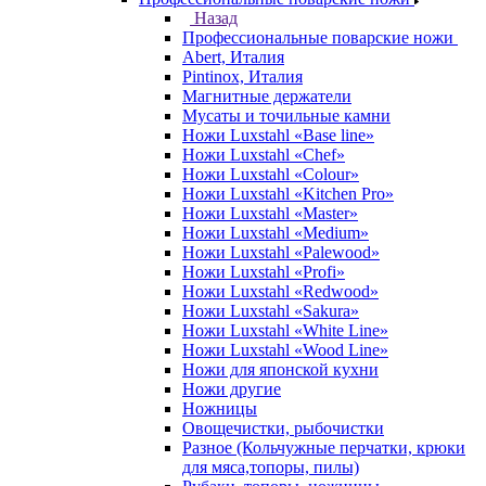
Назад
Профессиональные поварские ножи
Abert, Италия
Pintinox, Италия
Магнитные держатели
Мусаты и точильные камни
Ножи Luxstahl «Base line»
Ножи Luxstahl «Chef»
Ножи Luxstahl «Colour»
Ножи Luxstahl «Kitchen Pro»
Ножи Luxstahl «Master»
Ножи Luxstahl «Medium»
Ножи Luxstahl «Palewood»
Ножи Luxstahl «Profi»
Ножи Luxstahl «Redwood»
Ножи Luxstahl «Sakura»
Ножи Luxstahl «White Line»
Ножи Luxstahl «Wood Line»
Ножи для японской кухни
Ножи другие
Ножницы
Овощечистки, рыбочистки
Разное (Кольчужные перчатки, крюки
для мяса,топоры, пилы)