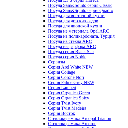
Посуда LY'S серия Horeca
Посуда Sam&Squito серия Classic
Посуда Sam&Squito серия Quadro
Посуда для восточной кухни
Посуда для детских садов
Посуда для японской кухни
Посуда из материала Opal ARC
Посуда из поликарбоната, Турция
Посуда из стекла ARC
Посуда из фарфора ARC
Посуда серия Black Star
Посуда серия Noble
Сервизы
Серия Arel White NEW
Серия Collage
Серия Corone Nori
Серия Falme Grey NEW
Серия Lambert
Серия Organica Green
Серия Organica Spicy
Серия Tvist Ivory
Серия Tvist Madeira
Серия Восток
Стеклокерамика Arcopal Trianon
Стеклокерамика Arcoroc