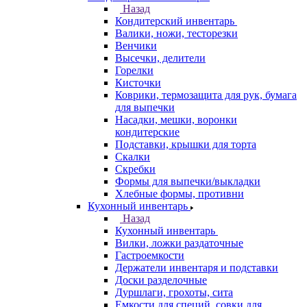
Назад
Кондитерский инвентарь
Валики, ножи, тесторезки
Венчики
Высечки, делители
Горелки
Кисточки
Коврики, термозащита для рук, бумага
для выпечки
Насадки, мешки, воронки
кондитерские
Подставки, крышки для торта
Скалки
Скребки
Формы для выпечки/выкладки
Хлебные формы, противни
Кухонный инвентарь
Назад
Кухонный инвентарь
Вилки, ложки раздаточные
Гастроемкости
Держатели инвентаря и подставки
Доски разделочные
Дуршлаги, грохоты, сита
Емкости для специй, совки для