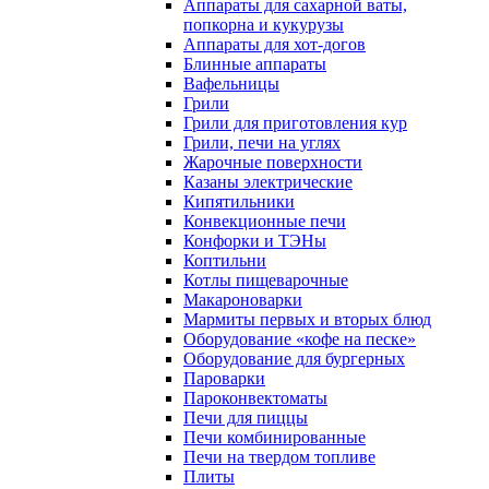
Аппараты для сахарной ваты,
попкорна и кукурузы
Аппараты для хот-догов
Блинные аппараты
Вафельницы
Грили
Грили для приготовления кур
Грили, печи на углях
Жарочные поверхности
Казаны электрические
Кипятильники
Конвекционные печи
Конфорки и ТЭНы
Коптильни
Котлы пищеварочные
Макароноварки
Мармиты первых и вторых блюд
Оборудование «кофе на песке»
Оборудование для бургерных
Пароварки
Пароконвектоматы
Печи для пиццы
Печи комбинированные
Печи на твердом топливе
Плиты