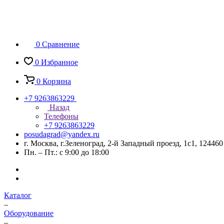
0
Сравнение
0
Избранное
0
Корзина
+7 9263863229
Назад
Телефоны
+7 9263863229
posudagrad@yandex.ru
г. Москва, г.Зеленоград, 2-й Западный проезд, 1с1, 124460
Пн. – Пт.: с 9:00 до 18:00
Каталог
–
Оборудование
–