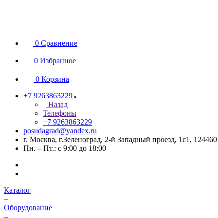
0
Сравнение
0
Избранное
0
Корзина
+7 9263863229
Назад
Телефоны
+7 9263863229
posudagrad@yandex.ru
г. Москва, г.Зеленоград, 2-й Западный проезд, 1с1, 124460
Пн. – Пт.: с 9:00 до 18:00
Каталог
–
Оборудование
–