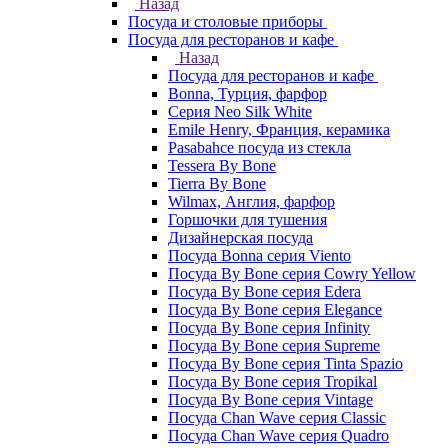
Назад
Посуда и столовые приборы
Посуда для ресторанов и кафе
Назад
Посуда для ресторанов и кафе
Bonna, Турция, фарфор
Cерия Neo Silk White
Emile Henry, Франция, керамика
Pasabahce посуда из стекла
Tessera By Bone
Tierra By Bone
Wilmax, Англия, фарфор
Горшочки для тушения
Дизайнерская посуда
Посуда Bonna серия Viento
Посуда By Bone серия Cowry Yellow
Посуда By Bone серия Edera
Посуда By Bone серия Elegance
Посуда By Bone серия Infinity
Посуда By Bone серия Supreme
Посуда By Bone серия Tinta Spazio
Посуда By Bone серия Tropikal
Посуда By Bone серия Vintage
Посуда Chan Wave серия Classic
Посуда Chan Wave серия Quadro