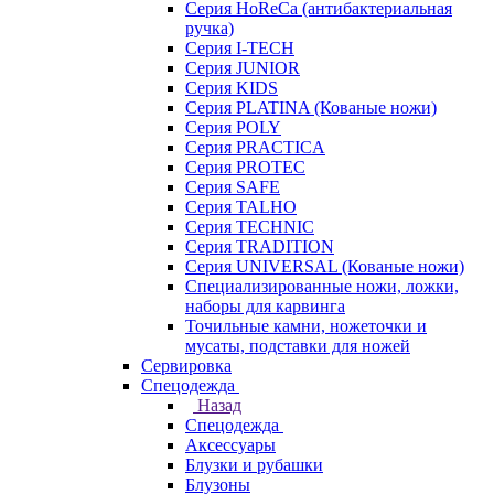
Серия HoReCa (антибактериальная
ручка)
Серия I-TECH
Серия JUNIOR
Серия KIDS
Серия PLATINA (Кованые ножи)
Серия POLY
Серия PRACTICA
Серия PROTEC
Серия SAFE
Серия TALHO
Серия TECHNIC
Серия TRADITION
Серия UNIVERSAL (Кованые ножи)
Специализированные ножи, ложки,
наборы для карвинга
Точильные камни, ножеточки и
мусаты, подставки для ножей
Сервировка
Спецодежда
Назад
Спецодежда
Аксессуары
Блузки и рубашки
Блузоны