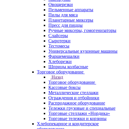
Овощерезки
Пельменные аппараты
Пилы для мяса
Планетарные миксеры
Пресс для пиццы
Ручные миксеры, гомогенизаторы
Слайсеры
Сыротерки
Тестомесы
Универсальные кухонные машины
Фаршемешалки
Хлеборезки
Шприцы колбасные
Торговое оборудование
Назад
Торговое оборудование
Кассовые боксы
Металлические стеллажи
Ограждения и отбойники
Распродажное оборудование
Тележки грузовые и специальные
Торговые стеллажи «Нордика»
Торговые тележки и корзины
Хлебопекарное и кондитерское
оборудование