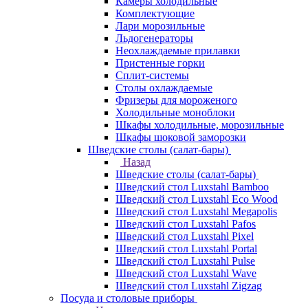
Камеры холодильные
Комплектующие
Лари морозильные
Льдогенераторы
Неохлаждаемые прилавки
Пристенные горки
Сплит-системы
Столы охлаждаемые
Фризеры для мороженого
Холодильные моноблоки
Шкафы холодильные, морозильные
Шкафы шоковой заморозки
Шведские столы (салат-бары)
Назад
Шведские столы (салат-бары)
Шведский стол Luxstahl Bamboo
Шведский стол Luxstahl Eco Wood
Шведский стол Luxstahl Megapolis
Шведский стол Luxstahl Pafos
Шведский стол Luxstahl Pixel
Шведский стол Luxstahl Portal
Шведский стол Luxstahl Pulse
Шведский стол Luxstahl Wave
Шведский стол Luxstahl Zigzag
Посуда и столовые приборы