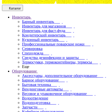
Каталог
Инвентарь
Барный инвентарь
Инвентарь для магазинов
Инвентарь для фаст-фуда
Кондитерский инвентарь
Кухонный инвентарь
Профессиональные поварские ножи
Сервировка
Спецодежда
Средства дезинфекции и защиты
Термосумки, термоконтейнеры, термосы
Еще
Оборудование
Аксессуары, дополнительное оборудование
Барное оборудование
Бытовая техника
Вендинговые автоматы
Весовое и упаковочное оборудование
Водоотведение
Водоподготовка
Запчасти
Кофейное оборудование