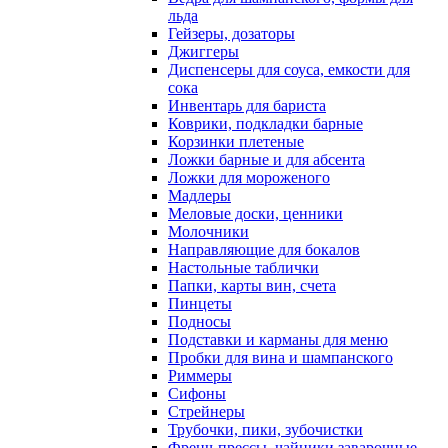
льда
Гейзеры, дозаторы
Джиггеры
Диспенсеры для соуса, емкости для
сока
Инвентарь для бариста
Коврики, подкладки барные
Корзинки плетеные
Ложки барные и для абсента
Ложки для мороженого
Мадлеры
Меловые доски, ценники
Молочники
Направляющие для бокалов
Настольные таблички
Папки, карты вин, счета
Пинцеты
Подносы
Подставки и карманы для меню
Пробки для вина и шампанского
Риммеры
Сифоны
Стрейнеры
Трубочки, пики, зубочистки
Френч-прессы, чайники заварочные