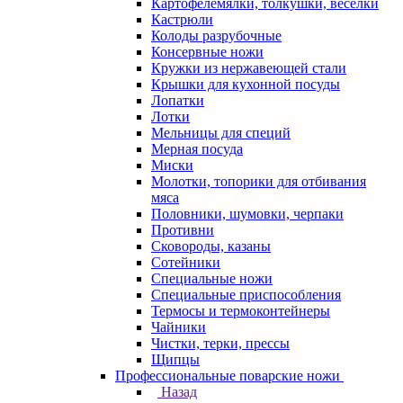
Картофелемялки, толкушки, веселки
Кастрюли
Колоды разрубочные
Консервные ножи
Кружки из нержавеющей стали
Крышки для кухонной посуды
Лопатки
Лотки
Мельницы для специй
Мерная посуда
Миски
Молотки, топорики для отбивания
мяса
Половники, шумовки, черпаки
Противни
Сковороды, казаны
Сотейники
Специальные ножи
Специальные приспособления
Термосы и термоконтейнеры
Чайники
Чистки, терки, прессы
Щипцы
Профессиональные поварские ножи
Назад