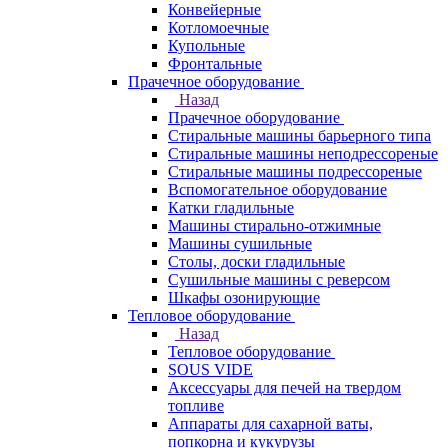
Конвейерные
Котломоечные
Купольные
Фронтальные
Прачечное оборудование
Назад
Прачечное оборудование
Cтиральные машины барьерного типа
Cтиральные машины неподрессореные
Cтиральные машины подрессореные
Вспомогательное оборудование
Катки гладильные
Машины стирально-отжимные
Машины сушильные
Столы, доски гладильные
Сушильные машины с реверсом
Шкафы озонирующие
Тепловое оборудование
Назад
Тепловое оборудование
SOUS VIDE
Аксессуары для печей на твердом
топливе
Аппараты для сахарной ваты,
попкорна и кукурузы