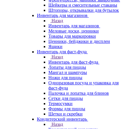
Шейкеры и смесительные стаканы
Штопоры, открывалки для бутылок
Инвентарь для магазинов
Назад
Инвентарь для магазинов
Меловые доски, ценники
Товары для маркировки
Ценники, бейджики и дисплеи
Ящики
Инвентарь для фаст-фуда
Назад
Инвентарь для фаст-фуда
Лопаты для пиццы
Мангал и шампуры
Ножи для пиццы
Одноразовая посуда и упаковка для
фаст-фуда
Палочка и лопатка для блинов
Сетки для пиццы
Термосумки
Формы для пиццы
Щетки и скребки
Кондитерский инвентарь
Назад