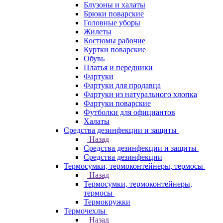
Блузоны и халаты
Брюки поварские
Головные уборы
Жилеты
Костюмы рабочие
Куртки поварские
Обувь
Платья и передники
Фартуки
Фартуки для продавца
Фартуки из натурального хлопка
Фартуки поварские
Футболки для официантов
Халаты
Средства дезинфекции и защиты
Назад
Средства дезинфекции и защиты
Средства дезинфекции
Термосумки, термоконтейнеры, термосы
Назад
Термосумки, термоконтейнеры,
термосы
Термокружки
Термочехлы
Назад