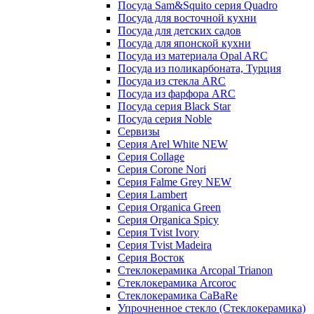
Посуда Sam&Squito серия Quadro
Посуда для восточной кухни
Посуда для детских садов
Посуда для японской кухни
Посуда из материала Opal ARC
Посуда из поликарбоната, Турция
Посуда из стекла ARC
Посуда из фарфора ARC
Посуда серия Black Star
Посуда серия Noble
Сервизы
Серия Arel White NEW
Серия Collage
Серия Corone Nori
Серия Falme Grey NEW
Серия Lambert
Серия Organica Green
Серия Organica Spicy
Серия Tvist Ivory
Серия Tvist Madeira
Серия Восток
Стеклокерамика Arcopal Trianon
Стеклокерамика Arcoroc
Стеклокерамика CaBaRe
Упрочненное стекло (Стеклокерамика)