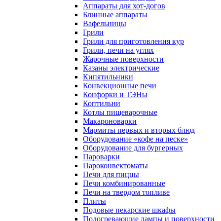
Аппараты для хот-догов
Блинные аппараты
Вафельницы
Грили
Грили для приготовления кур
Грили, печи на углях
Жарочные поверхности
Казаны электрические
Кипятильники
Конвекционные печи
Конфорки и ТЭНы
Коптильни
Котлы пищеварочные
Макароноварки
Мармиты первых и вторых блюд
Оборудование «кофе на песке»
Оборудование для бургерных
Пароварки
Пароконвектоматы
Печи для пиццы
Печи комбинированные
Печи на твердом топливе
Плиты
Подовые пекарские шкафы
Подогревающие лампы и поверхности