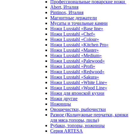
Профессиональные поварские ножи
Abert, Италия
Pintinox, Италия
Магнитные держатели
Мусаты и точильные камни
Ножи Luxstahl «Base line»
Ножи Luxstahl «Chef»
Ножи Luxstahl «Colour»
Ножи Luxstahl «Kitchen Pro»
Ножи Luxstahl «Master»
Ножи Luxstahl «Medium»
Ножи Luxstahl «Palewood»
Ножи Luxstahl «Profi»
Ножи Luxstahl «Redwood»
Ножи Luxstahl «Sakura»
Ножи Luxstahl «White Line»
Ножи Luxstahl «Wood Line»
Ножи для японской кухни
Ножи другие
Ножницы
Овощечистки, рыбочистки
Разное (Кольчужные перчатки, крюки
для мяса,топоры, пилы)
Рубаки, топоры, ножницы
Серия ARTESA