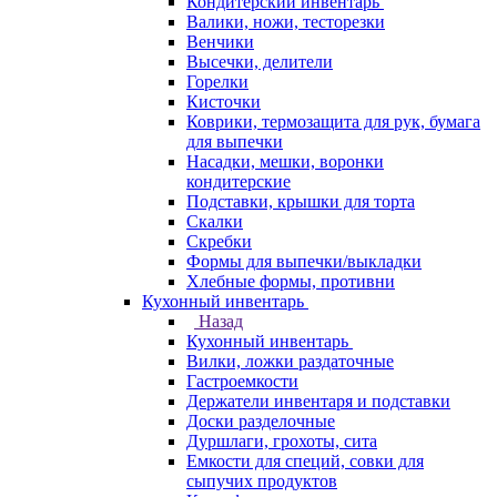
Кондитерский инвентарь
Валики, ножи, тесторезки
Венчики
Высечки, делители
Горелки
Кисточки
Коврики, термозащита для рук, бумага
для выпечки
Насадки, мешки, воронки
кондитерские
Подставки, крышки для торта
Скалки
Скребки
Формы для выпечки/выкладки
Хлебные формы, противни
Кухонный инвентарь
Назад
Кухонный инвентарь
Вилки, ложки раздаточные
Гастроемкости
Держатели инвентаря и подставки
Доски разделочные
Дуршлаги, грохоты, сита
Емкости для специй, совки для
сыпучих продуктов