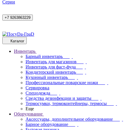
Cерии
+7 9263863229
Каталог
Инвентарь
Барный инвентарь
Инвентарь для магазинов
Инвентарь для фаст-фуда
Кондитерский инвентарь
Кухонный инвентарь
Профессиональные поварские ножи
Сервировка
Спецодежда
Средства дезинфекции и защиты
Термосумки, термоконтейнеры, термосы
Еще
Оборудование
Аксессуары, дополнительное оборудование
Барное оборудование
Бытовая техника