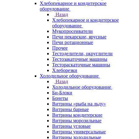
Хлебопекарное и кондитерское
оборудование
Назад
Хлебопекарное и кондитерское
оборудование
Мукопросеиватели
Печи пекарские, ярусные
Печи ротационные
Прочее
Тестоделители, округлители
Тестозакаточные машины
Тестораскаточные машины
Хлеборезки
Холодильное оборудование
Назад
Холодильное оборудование
Би-Блоки
Бонеты
Витрины «рыба на льду»
Витрины барные
Витрины кондитерские
Витрины морозильные
Витрины угловые
Витрины универсальные
Витрины холодильные