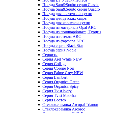
Посуда LY'S серия Horeca
Посуда Sam&Squito серия Classic
Посуда Sam&Squito серия Quadro
Посуда для восточной кухни
Посуда для детских садов
Посуда для японской кухни
Посуда из материала Opal ARC
Посуда из поликарбоната, Турция
Посуда из стекла ARC
Посуда из фарфора ARC
Посуда серия Black Star
Посуда серия Noble
Сервизы
Серия Arel White NEW
Серия Collage
Серия Corone Nori
Серия Falme Grey NEW
Серия Lambert
Серия Organica Green
Серия Organica Spicy
Серия Tvist Ivory
Серия Tvist Madeira
Серия Восток
Стеклокерамика Arcopal Trianon
Стеклокерамика Arcoroc