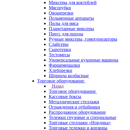
Миксеры для коктейлей
Мясорубки
Овощерезки
Пельменные аппараты
Пилы для мяса
Планетарные миксеры
Пресс для пиццы
Ручные миксеры, гомогенизаторы
Слайсеры
Сыротерки
Тестомесы
Универсальные кухонные машины
Фаршемешалки
Хлеборезки
Шприцы колбасные
Торговое оборудование
Назад
Торговое оборудование
Кассовые боксы
Металлические стеллажи
Ограждения и отбойники
Распродажное оборудование
Тележки грузовые и специальные
Торговые стеллажи «Нордика»
Торговые тележки и корзины