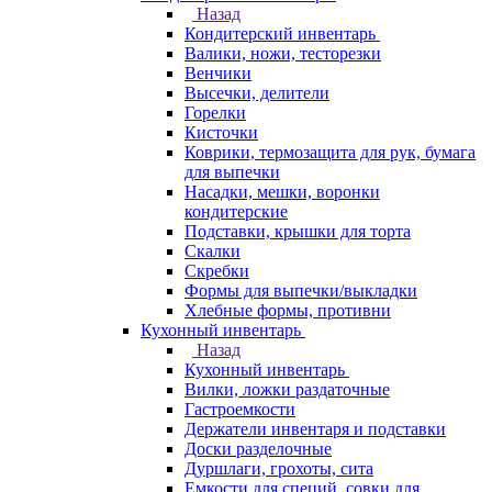
Назад
Кондитерский инвентарь
Валики, ножи, тесторезки
Венчики
Высечки, делители
Горелки
Кисточки
Коврики, термозащита для рук, бумага
для выпечки
Насадки, мешки, воронки
кондитерские
Подставки, крышки для торта
Скалки
Скребки
Формы для выпечки/выкладки
Хлебные формы, противни
Кухонный инвентарь
Назад
Кухонный инвентарь
Вилки, ложки раздаточные
Гастроемкости
Держатели инвентаря и подставки
Доски разделочные
Дуршлаги, грохоты, сита
Емкости для специй, совки для