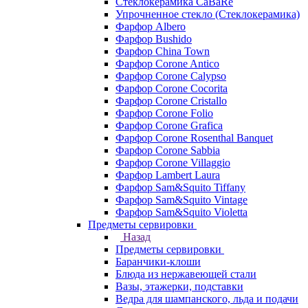
Стеклокерамика CaBaRe
Упрочненное стекло (Стеклокерамика)
Фарфор Albero
Фарфор Bushido
Фарфор China Town
Фарфор Corone Antico
Фарфор Corone Calypso
Фарфор Corone Cocorita
Фарфор Corone Cristallo
Фарфор Corone Folio
Фарфор Corone Grafica
Фарфор Corone Rosenthal Banquet
Фарфор Corone Sabbia
Фарфор Corone Villaggio
Фарфор Lambert Laura
Фарфор Sam&Squito Tiffany
Фарфор Sam&Squito Vintage
Фарфор Sam&Squito Violetta
Предметы сервировки
Назад
Предметы сервировки
Баранчики-клоши
Блюда из нержавеющей стали
Вазы, этажерки, подставки
Ведра для шампанского, льда и подачи