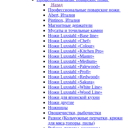
Назад
Профессиональные поварские ножи
Abert, Италия
Pintinox, Италия
Магнитные держатели
Мусаты и точильные камни
Ножи Luxstahl «Base line»
Ножи Luxstahl «Chef»
Ножи Luxstahl «Colour»
Ножи Luxstahl «Kitchen Pro»
Ножи Luxstahl «Master»
Ножи Luxstahl «Medium»
Ножи Luxstahl «Palewood»
Ножи Luxstahl «Profi»
Ножи Luxstahl «Redwood»
Ножи Luxstahl «Sakura»
Ножи Luxstahl «White Line»
Ножи Luxstahl «Wood Line»
Ножи для японской кухни
Ножи другие
Ножницы
Овощечистки, рыбочистки
Разное (Кольчужные перчатки, крюки
для мяса,топоры, пилы)