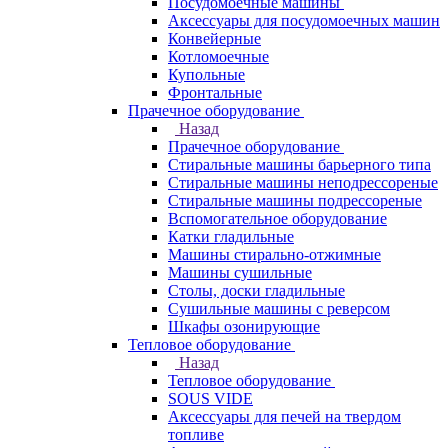
Посудомоечные машины
Аксессуары для посудомоечных машин
Конвейерные
Котломоечные
Купольные
Фронтальные
Прачечное оборудование
Назад
Прачечное оборудование
Cтиральные машины барьерного типа
Cтиральные машины неподрессореные
Cтиральные машины подрессореные
Вспомогательное оборудование
Катки гладильные
Машины стирально-отжимные
Машины сушильные
Столы, доски гладильные
Сушильные машины с реверсом
Шкафы озонирующие
Тепловое оборудование
Назад
Тепловое оборудование
SOUS VIDE
Аксессуары для печей на твердом
топливе