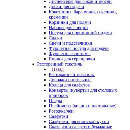
Диспенсеры для соков и мюсли
Доски для подачи
Кокотницы, баранчики, соусники,
креманки
Корзинки для подачи
Наборы для специй
Посуда для порционной подачи
Саджи
Свечи и подсвечники
Фуршетная посуда для подачи
Фуршетные системы
Ящики для сервировки
Ресторанный текстиль
Назад
Ресторанный текстиль
Дорожки настольные
Кольца для салфеток
Конверты (куверты) для столовых
приборов
Пледы
Плейсметы (коврики настольные)
Рогожка/лён
Салфетки
Салфетки для японской кухни
Скатерти и салфетки бумажные