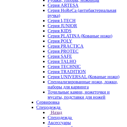
Рубаки, топоры, ножницы
Серия ARTESA
Серия HoReCa (антибактериальная
ручка)
Серия I-TECH
Серия JUNIOR
Серия KIDS
Серия PLATINA (Кованые ножи)
Серия POLY
Серия PRACTICA
Серия PROTEC
Серия SAFE
Серия TALHO
Серия TECHNIC
Серия TRADITION
Серия UNIVERSAL (Кованые ножи)
Специализированные ножи, ложки,
наборы для карвинга
Точильные камни, ножеточки и
мусаты, подставки для ножей
Сервировка
Спецодежда
Назад
Спецодежда
Аксессуары