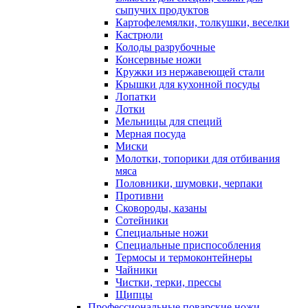
сыпучих продуктов
Картофелемялки, толкушки, веселки
Кастрюли
Колоды разрубочные
Консервные ножи
Кружки из нержавеющей стали
Крышки для кухонной посуды
Лопатки
Лотки
Мельницы для специй
Мерная посуда
Миски
Молотки, топорики для отбивания
мяса
Половники, шумовки, черпаки
Противни
Сковороды, казаны
Сотейники
Специальные ножи
Специальные приспособления
Термосы и термоконтейнеры
Чайники
Чистки, терки, прессы
Щипцы
Профессиональные поварские ножи