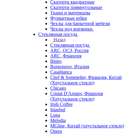
Скатерти квадратные
Скатерти прямоугольные
Ткани и материалы
Фуршетные юбки
Чехлы для банкетной мебели
Чехлы под корзинки.
Стеклянная посуда
Назад
Стеклянная посуда
ARC, ОСЗ, Россия
ARC, Франция
Bistro
Borgonovo, Италия
Casablanca
Chef & Sommelier, Франция, Китай
(Хрустальное стекло)
Chicago
Cristal D'Arques, Франция
(Хрустальное стекло)
Irish Coffee
Istanbul
Luna
Melodia
MGline, Китай (хрустальное стекло)
Opera