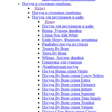
Посуда и столовые приборы
Назад
Посуда и столовые приборы
Посуда для ресторанов и кафе
Назад
Посуда для ресторанов и кафе
Bonna, Турция, фарфор
Cерия Neo Silk White
Emile Henry, Франция, керамика
Pasabahce посуда из стекла
Tessera By Bone
Tierra By Bone
Wilmax, Англия, фарфор
Горшочки для тушения
Дизайнерская посуда
Посуда Bonna серия Viento
Посуда By Bone серия Cowry Yellow
Посуда By Bone серия Edera
Посуда By Bone серия Elegance
Посуда By Bone серия Infinity
Посуда By Bone серия Supreme
Посуда By Bone серия Tinta Spazio
Посуда By Bone серия Tropikal
Посуда By Bone серия Vintage
Посуда Chan Wave серия Classic