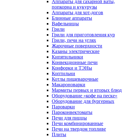
Аппараты для сахарной ваты,
попкорна и кукурузы
Аппараты для хот-догов
Блинные аппараты
Вафельницы
Грили
Грили для приготовления кур
Грили, печи на углях
Жарочные поверхности
Казаны электрические
Кипятильники
Конвекционные печи
Конфорки и ТЭНы
Коптильни
Котлы пищеварочные
Макароноварки
Мармиты первых и вторых блюд
Оборудование «кофе на песке»
Оборудование для бургерных
Пароварки
Пароконвектоматы
Печи для пиццы
Печи комбинированные
Печи на твердом топливе
Плиты