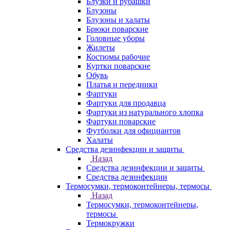
Блузки и рубашки
Блузоны
Блузоны и халаты
Брюки поварские
Головные уборы
Жилеты
Костюмы рабочие
Куртки поварские
Обувь
Платья и передники
Фартуки
Фартуки для продавца
Фартуки из натурального хлопка
Фартуки поварские
Футболки для официантов
Халаты
Средства дезинфекции и защиты
Назад
Средства дезинфекции и защиты
Средства дезинфекции
Термосумки, термоконтейнеры, термосы
Назад
Термосумки, термоконтейнеры,
термосы
Термокружки