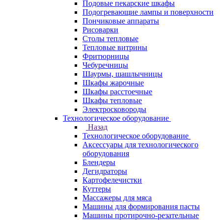
Подовые пекарские шкафы
Подогревающие лампы и поверхности
Пончиковые аппараты
Рисоварки
Столы тепловые
Тепловые витрины
Фритюрницы
Чебуречницы
Шаурмы, шашлычницы
Шкафы жарочные
Шкафы расстоечные
Шкафы тепловые
Электросковороды
Технологическое оборудование
Назад
Технологическое оборудование
Аксессуары для технологического
оборудования
Блендеры
Дегидраторы
Картофелечистки
Куттеры
Массажеры для мяса
Машины для формирования пасты
Машины протирочно-резательные