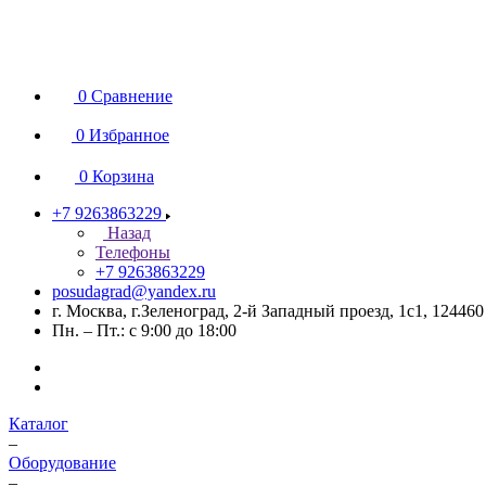
0
Сравнение
0
Избранное
0
Корзина
+7 9263863229
Назад
Телефоны
+7 9263863229
posudagrad@yandex.ru
г. Москва, г.Зеленоград, 2-й Западный проезд, 1с1, 124460
Пн. – Пт.: с 9:00 до 18:00
Каталог
–
Оборудование
–