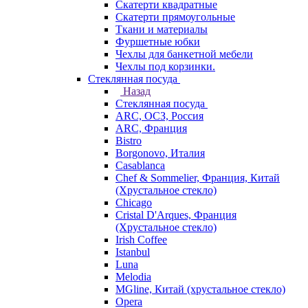
Скатерти квадратные
Скатерти прямоугольные
Ткани и материалы
Фуршетные юбки
Чехлы для банкетной мебели
Чехлы под корзинки.
Стеклянная посуда
Назад
Стеклянная посуда
ARC, ОСЗ, Россия
ARC, Франция
Bistro
Borgonovo, Италия
Casablanca
Chef & Sommelier, Франция, Китай
(Хрустальное стекло)
Chicago
Cristal D'Arques, Франция
(Хрустальное стекло)
Irish Coffee
Istanbul
Luna
Melodia
MGline, Китай (хрустальное стекло)
Opera