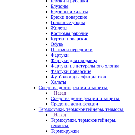
Блузки и рубашки
Блузоны
Блузоны и халаты
Брюки поварские
Головные уборы
Жилеты
Костюмы рабочие
Куртки поварские
Обувь
Платья и передники
Фартуки
Фартуки для продавца
Фартуки из натурального хлопка
Фартуки поварские
Футболки для официантов
Халаты
Средства дезинфекции и защиты
Назад
Средства дезинфекции и защиты
Средства дезинфекции
Термосумки, термоконтейнеры, термосы
Назад
Термосумки, термоконтейнеры,
термосы
Термокружки