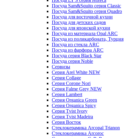
Посуда LY'S серия Horeca
Посуда Sam&Squito серия Classic
Посуда Sam&Squito серия Quadro
Посуда для восточной кухни
Посуда для детских садов
Посуда для японской кухни
Посуда из материала Opal ARC
Посуда из поликарбоната, Турция
Посуда из стекла ARC
Посуда из фарфора ARC
Посуда серия Black Star
Посуда серия Noble
Сервизы
Серия Arel White NEW
Серия Collage
Серия Corone Nori
Серия Falme Grey NEW
Серия Lambert
Серия Organica Green
Серия Organica Spicy
Серия Tvist Ivory
Серия Tvist Madeira
Серия Восток
Стеклокерамика Arcopal Trianon
Стеклокерамика Arcoroc