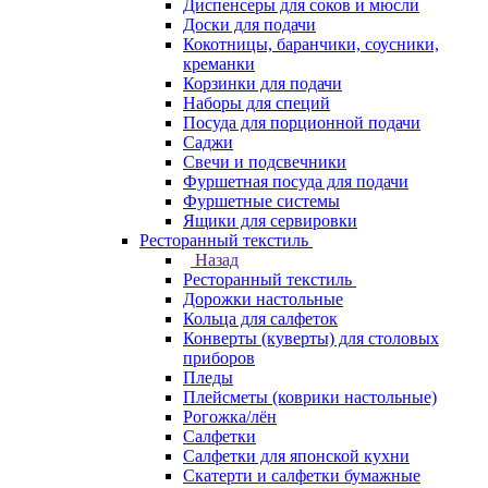
Диспенсеры для соков и мюсли
Доски для подачи
Кокотницы, баранчики, соусники,
креманки
Корзинки для подачи
Наборы для специй
Посуда для порционной подачи
Саджи
Свечи и подсвечники
Фуршетная посуда для подачи
Фуршетные системы
Ящики для сервировки
Ресторанный текстиль
Назад
Ресторанный текстиль
Дорожки настольные
Кольца для салфеток
Конверты (куверты) для столовых
приборов
Пледы
Плейсметы (коврики настольные)
Рогожка/лён
Салфетки
Салфетки для японской кухни
Скатерти и салфетки бумажные