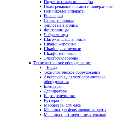
Подовые пекарские шкафы
Подогревающие лампы и поверхности
Пончиковые аппараты
Рисоварки
Столы тепловые
Тепловые витрины
Фритюрницы
Чебуречницы
Шаурмы, шашлычницы
Шкафы жарочные
Шкафы расстоечные
Шкафы тепловые
Электросковороды
Технологическое оборудование
Назад
Технологическое оборудование
Аксессуары для технологического
оборудования
Блендеры
Дегидраторы
Картофелечистки
Куттеры
Массажеры для мяса
Машины для формирования пасты
Машины протирочно-резательные