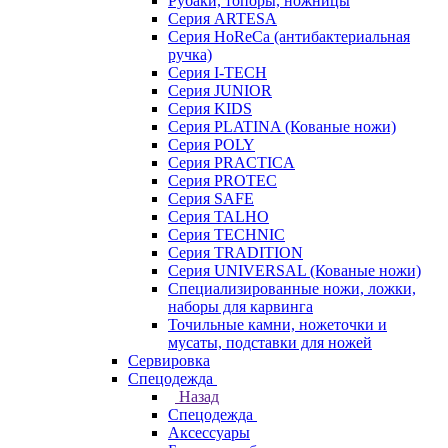
Рубаки, топоры, ножницы
Серия ARTESA
Серия HoReCa (антибактериальная
ручка)
Серия I-TECH
Серия JUNIOR
Серия KIDS
Серия PLATINA (Кованые ножи)
Серия POLY
Серия PRACTICA
Серия PROTEC
Серия SAFE
Серия TALHO
Серия TECHNIC
Серия TRADITION
Серия UNIVERSAL (Кованые ножи)
Специализированные ножи, ложки,
наборы для карвинга
Точильные камни, ножеточки и
мусаты, подставки для ножей
Сервировка
Спецодежда
Назад
Спецодежда
Аксессуары