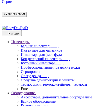
Cерии
+7 9263863229
Каталог
Инвентарь
Барный инвентарь
Инвентарь для магазинов
Инвентарь для фаст-фуда
Кондитерский инвентарь
Кухонный инвентарь
Профессиональные поварские ножи
Сервировка
Спецодежда
Средства дезинфекции и защиты
Термосумки, термоконтейнеры, термосы
Еще
Оборудование
Аксессуары, дополнительное оборудование
Барное оборудование
Бытовая техника