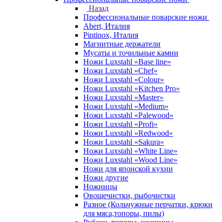
Назад
Профессиональные поварские ножи
Abert, Италия
Pintinox, Италия
Магнитные держатели
Мусаты и точильные камни
Ножи Luxstahl «Base line»
Ножи Luxstahl «Chef»
Ножи Luxstahl «Colour»
Ножи Luxstahl «Kitchen Pro»
Ножи Luxstahl «Master»
Ножи Luxstahl «Medium»
Ножи Luxstahl «Palewood»
Ножи Luxstahl «Profi»
Ножи Luxstahl «Redwood»
Ножи Luxstahl «Sakura»
Ножи Luxstahl «White Line»
Ножи Luxstahl «Wood Line»
Ножи для японской кухни
Ножи другие
Ножницы
Овощечистки, рыбочистки
Разное (Кольчужные перчатки, крюки
для мяса,топоры, пилы)