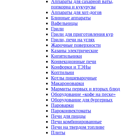
Аппараты для сахарной ваты,
попкорна и кукурузы
Аппараты для хот-догов
Блинные аппараты
Вафельницы
Грили
Грили для приготовления кур
Грили, печи на углях
Жарочные поверхности
Казаны электрические
Кипятильники
Конвекционные печи
Конфорки и ТЭНы
Коптильни
Котлы пищеварочные
Макароноварки
Мармиты первых и вторых блюд
Оборудование «кофе на песке»
Оборудование для бургерных
Пароварки
Пароконвектоматы
Печи для пиццы
Печи комбинированные
Печи на твердом топливе
Плиты