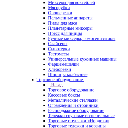
Миксеры для коктейлей
Мясорубки
Овощерезки
Пельменные аппараты
Пилы для мяса
Планетарные миксеры
Пресс для пиццы
Ручные миксеры, гомогенизаторы
Слайсеры
Сыротерки
Тестомесы
Универсальные кухонные машины
Фаршемешалки
Хлеборезки
Шприцы колбасные
Торговое оборудование
Назад
Торговое оборудование
Кассовые боксы
Металлические стеллажи
Ограждения и отбойники
Распродажное оборудование
Тележки грузовые и специальные
Торговые стеллажи «Нордика»
Торговые тележки и корзины