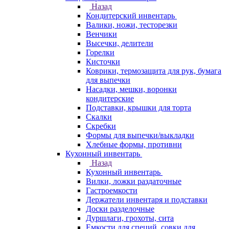
Назад
Кондитерский инвентарь
Валики, ножи, тесторезки
Венчики
Высечки, делители
Горелки
Кисточки
Коврики, термозащита для рук, бумага
для выпечки
Насадки, мешки, воронки
кондитерские
Подставки, крышки для торта
Скалки
Скребки
Формы для выпечки/выкладки
Хлебные формы, противни
Кухонный инвентарь
Назад
Кухонный инвентарь
Вилки, ложки раздаточные
Гастроемкости
Держатели инвентаря и подставки
Доски разделочные
Дуршлаги, грохоты, сита
Емкости для специй, совки для