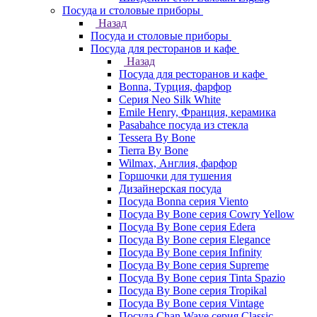
Посуда и столовые приборы
Назад
Посуда и столовые приборы
Посуда для ресторанов и кафе
Назад
Посуда для ресторанов и кафе
Bonna, Турция, фарфор
Cерия Neo Silk White
Emile Henry, Франция, керамика
Pasabahce посуда из стекла
Tessera By Bone
Tierra By Bone
Wilmax, Англия, фарфор
Горшочки для тушения
Дизайнерская посуда
Посуда Bonna серия Viento
Посуда By Bone серия Cowry Yellow
Посуда By Bone серия Edera
Посуда By Bone серия Elegance
Посуда By Bone серия Infinity
Посуда By Bone серия Supreme
Посуда By Bone серия Tinta Spazio
Посуда By Bone серия Tropikal
Посуда By Bone серия Vintage
Посуда Chan Wave серия Classic