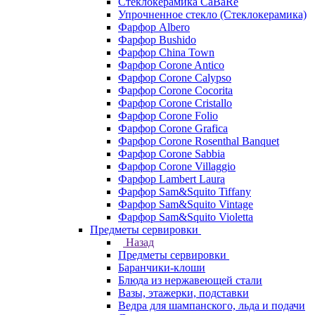
Стеклокерамика CaBaRe
Упрочненное стекло (Стеклокерамика)
Фарфор Albero
Фарфор Bushido
Фарфор China Town
Фарфор Corone Antico
Фарфор Corone Calypso
Фарфор Corone Cocorita
Фарфор Corone Cristallo
Фарфор Corone Folio
Фарфор Corone Grafica
Фарфор Corone Rosenthal Banquet
Фарфор Corone Sabbia
Фарфор Corone Villaggio
Фарфор Lambert Laura
Фарфор Sam&Squito Tiffany
Фарфор Sam&Squito Vintage
Фарфор Sam&Squito Violetta
Предметы сервировки
Назад
Предметы сервировки
Баранчики-клоши
Блюда из нержавеющей стали
Вазы, этажерки, подставки
Ведра для шампанского, льда и подачи