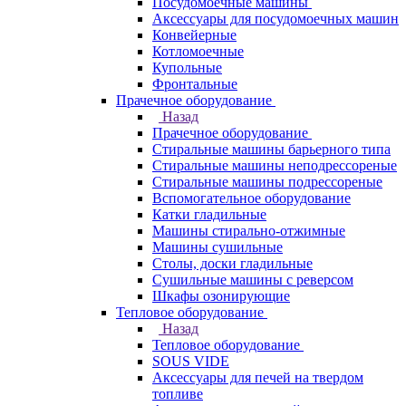
Посудомоечные машины
Аксессуары для посудомоечных машин
Конвейерные
Котломоечные
Купольные
Фронтальные
Прачечное оборудование
Назад
Прачечное оборудование
Cтиральные машины барьерного типа
Cтиральные машины неподрессореные
Cтиральные машины подрессореные
Вспомогательное оборудование
Катки гладильные
Машины стирально-отжимные
Машины сушильные
Столы, доски гладильные
Сушильные машины с реверсом
Шкафы озонирующие
Тепловое оборудование
Назад
Тепловое оборудование
SOUS VIDE
Аксессуары для печей на твердом
топливе