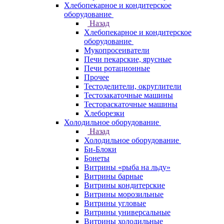
Хлебопекарное и кондитерское
оборудование
Назад
Хлебопекарное и кондитерское
оборудование
Мукопросеиватели
Печи пекарские, ярусные
Печи ротационные
Прочее
Тестоделители, округлители
Тестозакаточные машины
Тестораскаточные машины
Хлеборезки
Холодильное оборудование
Назад
Холодильное оборудование
Би-Блоки
Бонеты
Витрины «рыба на льду»
Витрины барные
Витрины кондитерские
Витрины морозильные
Витрины угловые
Витрины универсальные
Витрины холодильные