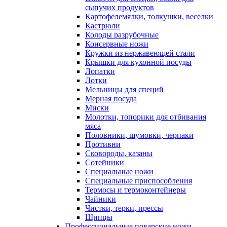
сыпучих продуктов
Картофелемялки, толкушки, веселки
Кастрюли
Колоды разрубочные
Консервные ножи
Кружки из нержавеющей стали
Крышки для кухонной посуды
Лопатки
Лотки
Мельницы для специй
Мерная посуда
Миски
Молотки, топорики для отбивания
мяса
Половники, шумовки, черпаки
Противни
Сковороды, казаны
Сотейники
Специальные ножи
Специальные приспособления
Термосы и термоконтейнеры
Чайники
Чистки, терки, прессы
Щипцы
Профессиональные поварские ножи