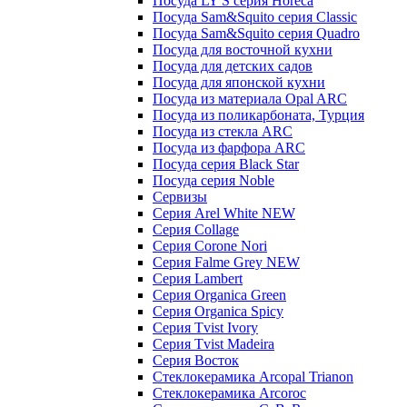
Посуда LY'S серия Horeca
Посуда Sam&Squito серия Classic
Посуда Sam&Squito серия Quadro
Посуда для восточной кухни
Посуда для детских садов
Посуда для японской кухни
Посуда из материала Opal ARC
Посуда из поликарбоната, Турция
Посуда из стекла ARC
Посуда из фарфора ARC
Посуда серия Black Star
Посуда серия Noble
Сервизы
Серия Arel White NEW
Серия Collage
Серия Corone Nori
Серия Falme Grey NEW
Серия Lambert
Серия Organica Green
Серия Organica Spicy
Серия Tvist Ivory
Серия Tvist Madeira
Серия Восток
Стеклокерамика Arcopal Trianon
Стеклокерамика Arcoroc