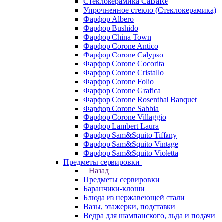
Стеклокерамика CaBaRe
Упрочненное стекло (Стеклокерамика)
Фарфор Albero
Фарфор Bushido
Фарфор China Town
Фарфор Corone Antico
Фарфор Corone Calypso
Фарфор Corone Cocorita
Фарфор Corone Cristallo
Фарфор Corone Folio
Фарфор Corone Grafica
Фарфор Corone Rosenthal Banquet
Фарфор Corone Sabbia
Фарфор Corone Villaggio
Фарфор Lambert Laura
Фарфор Sam&Squito Tiffany
Фарфор Sam&Squito Vintage
Фарфор Sam&Squito Violetta
Предметы сервировки
Назад
Предметы сервировки
Баранчики-клоши
Блюда из нержавеющей стали
Вазы, этажерки, подставки
Ведра для шампанского, льда и подачи