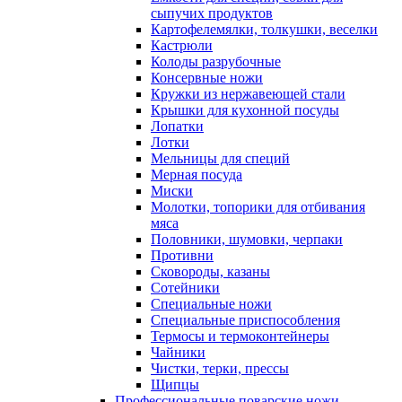
сыпучих продуктов
Картофелемялки, толкушки, веселки
Кастрюли
Колоды разрубочные
Консервные ножи
Кружки из нержавеющей стали
Крышки для кухонной посуды
Лопатки
Лотки
Мельницы для специй
Мерная посуда
Миски
Молотки, топорики для отбивания
мяса
Половники, шумовки, черпаки
Противни
Сковороды, казаны
Сотейники
Специальные ножи
Специальные приспособления
Термосы и термоконтейнеры
Чайники
Чистки, терки, прессы
Щипцы
Профессиональные поварские ножи