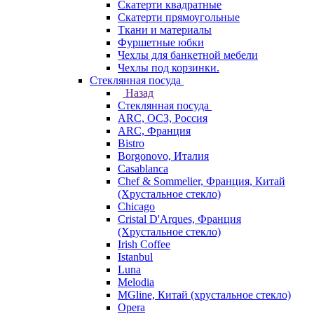
Скатерти квадратные
Скатерти прямоугольные
Ткани и материалы
Фуршетные юбки
Чехлы для банкетной мебели
Чехлы под корзинки.
Стеклянная посуда
Назад
Стеклянная посуда
ARC, ОСЗ, Россия
ARC, Франция
Bistro
Borgonovo, Италия
Casablanca
Chef & Sommelier, Франция, Китай
(Хрустальное стекло)
Chicago
Cristal D'Arques, Франция
(Хрустальное стекло)
Irish Coffee
Istanbul
Luna
Melodia
MGline, Китай (хрустальное стекло)
Opera