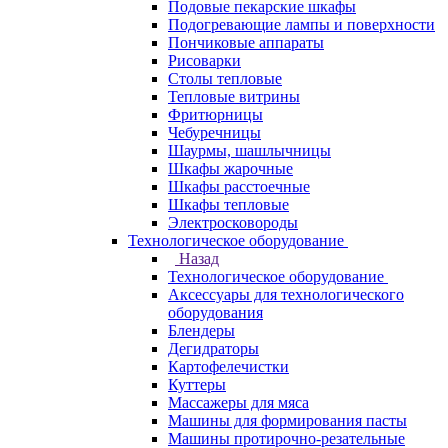
Подовые пекарские шкафы
Подогревающие лампы и поверхности
Пончиковые аппараты
Рисоварки
Столы тепловые
Тепловые витрины
Фритюрницы
Чебуречницы
Шаурмы, шашлычницы
Шкафы жарочные
Шкафы расстоечные
Шкафы тепловые
Электросковороды
Технологическое оборудование
Назад
Технологическое оборудование
Аксессуары для технологического
оборудования
Блендеры
Дегидраторы
Картофелечистки
Куттеры
Массажеры для мяса
Машины для формирования пасты
Машины протирочно-резательные