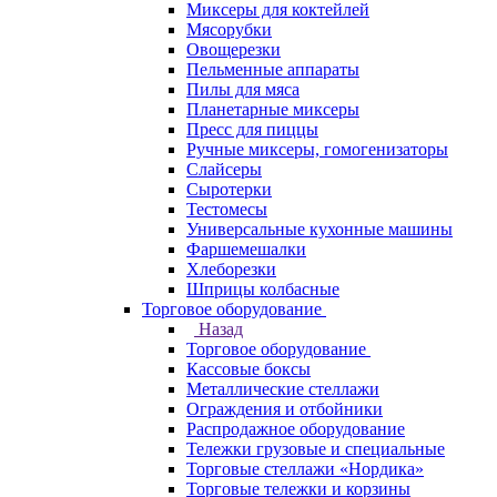
Миксеры для коктейлей
Мясорубки
Овощерезки
Пельменные аппараты
Пилы для мяса
Планетарные миксеры
Пресс для пиццы
Ручные миксеры, гомогенизаторы
Слайсеры
Сыротерки
Тестомесы
Универсальные кухонные машины
Фаршемешалки
Хлеборезки
Шприцы колбасные
Торговое оборудование
Назад
Торговое оборудование
Кассовые боксы
Металлические стеллажи
Ограждения и отбойники
Распродажное оборудование
Тележки грузовые и специальные
Торговые стеллажи «Нордика»
Торговые тележки и корзины