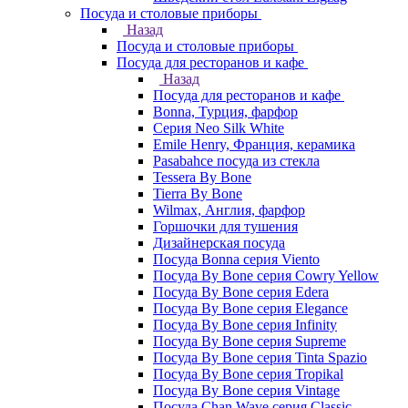
Посуда и столовые приборы
Назад
Посуда и столовые приборы
Посуда для ресторанов и кафе
Назад
Посуда для ресторанов и кафе
Bonna, Турция, фарфор
Cерия Neo Silk White
Emile Henry, Франция, керамика
Pasabahce посуда из стекла
Tessera By Bone
Tierra By Bone
Wilmax, Англия, фарфор
Горшочки для тушения
Дизайнерская посуда
Посуда Bonna серия Viento
Посуда By Bone серия Cowry Yellow
Посуда By Bone серия Edera
Посуда By Bone серия Elegance
Посуда By Bone серия Infinity
Посуда By Bone серия Supreme
Посуда By Bone серия Tinta Spazio
Посуда By Bone серия Tropikal
Посуда By Bone серия Vintage
Посуда Chan Wave серия Classic