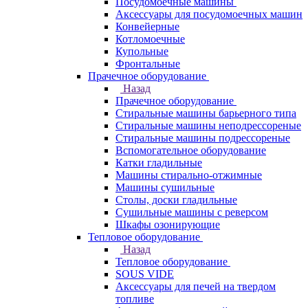
Посудомоечные машины
Аксессуары для посудомоечных машин
Конвейерные
Котломоечные
Купольные
Фронтальные
Прачечное оборудование
Назад
Прачечное оборудование
Cтиральные машины барьерного типа
Cтиральные машины неподрессореные
Cтиральные машины подрессореные
Вспомогательное оборудование
Катки гладильные
Машины стирально-отжимные
Машины сушильные
Столы, доски гладильные
Сушильные машины с реверсом
Шкафы озонирующие
Тепловое оборудование
Назад
Тепловое оборудование
SOUS VIDE
Аксессуары для печей на твердом
топливе