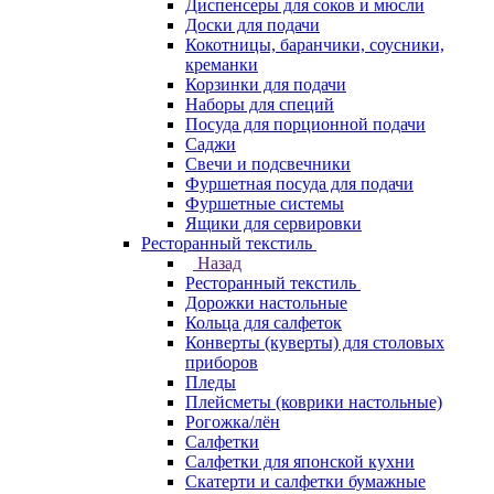
Диспенсеры для соков и мюсли
Доски для подачи
Кокотницы, баранчики, соусники,
креманки
Корзинки для подачи
Наборы для специй
Посуда для порционной подачи
Саджи
Свечи и подсвечники
Фуршетная посуда для подачи
Фуршетные системы
Ящики для сервировки
Ресторанный текстиль
Назад
Ресторанный текстиль
Дорожки настольные
Кольца для салфеток
Конверты (куверты) для столовых
приборов
Пледы
Плейсметы (коврики настольные)
Рогожка/лён
Салфетки
Салфетки для японской кухни
Скатерти и салфетки бумажные