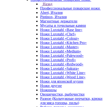
Назад
Профессиональные поварские ножи
Abert, Италия
Pintinox, Италия
Магнитные держатели
Мусаты и точильные камни
Ножи Luxstahl «Base line»
Ножи Luxstahl «Chef»
Ножи Luxstahl «Colour»
Ножи Luxstahl «Kitchen Pro»
Ножи Luxstahl «Master»
Ножи Luxstahl «Medium»
Ножи Luxstahl «Palewood»
Ножи Luxstahl «Profi»
Ножи Luxstahl «Redwood»
Ножи Luxstahl «Sakura»
Ножи Luxstahl «White Line»
Ножи Luxstahl «Wood Line»
Ножи для японской кухни
Ножи другие
Ножницы
Овощечистки, рыбочистки
Разное (Кольчужные перчатки, крюки
для мяса,топоры, пилы)