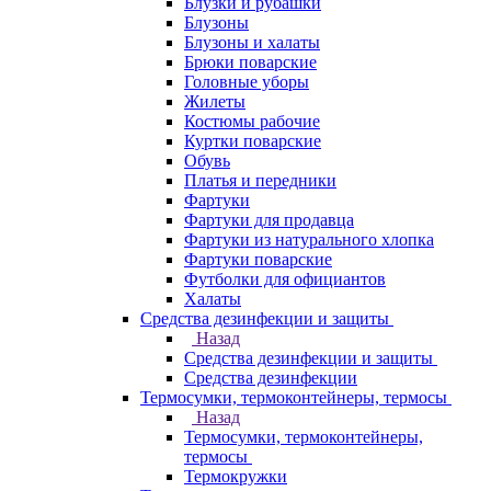
Блузки и рубашки
Блузоны
Блузоны и халаты
Брюки поварские
Головные уборы
Жилеты
Костюмы рабочие
Куртки поварские
Обувь
Платья и передники
Фартуки
Фартуки для продавца
Фартуки из натурального хлопка
Фартуки поварские
Футболки для официантов
Халаты
Средства дезинфекции и защиты
Назад
Средства дезинфекции и защиты
Средства дезинфекции
Термосумки, термоконтейнеры, термосы
Назад
Термосумки, термоконтейнеры,
термосы
Термокружки