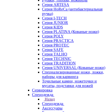
Рубаки, топоры, ножницы
Серия ARTESA
Серия HoReCa (антибактериальная
ручка)
Серия I-TECH
Серия JUNIOR
Серия KIDS
Серия PLATINA (Кованые ножи)
Серия POLY
Серия PRACTICA
Серия PROTEC
Серия SAFE
Серия TALHO
Серия TECHNIC
Серия TRADITION
Серия UNIVERSAL (Кованые ножи)
Специализированные ножи, ложки,
наборы для карвинга
Точильные камни, ножеточки и
мусаты, подставки для ножей
Сервировка
Спецодежда
Назад
Спецодежда
Аксессуары