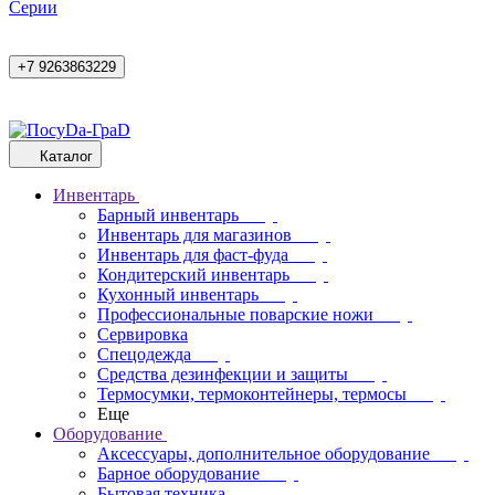
Cерии
+7 9263863229
Каталог
Инвентарь
Барный инвентарь
Инвентарь для магазинов
Инвентарь для фаст-фуда
Кондитерский инвентарь
Кухонный инвентарь
Профессиональные поварские ножи
Сервировка
Спецодежда
Средства дезинфекции и защиты
Термосумки, термоконтейнеры, термосы
Еще
Оборудование
Аксессуары, дополнительное оборудование
Барное оборудование
Бытовая техника