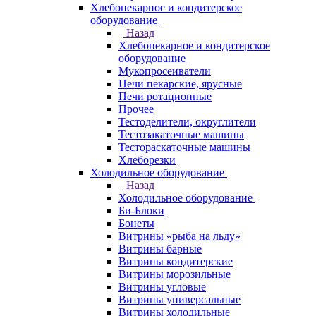
Хлебопекарное и кондитерское
оборудование
Назад
Хлебопекарное и кондитерское
оборудование
Мукопросеиватели
Печи пекарские, ярусные
Печи ротационные
Прочее
Тестоделители, округлители
Тестозакаточные машины
Тестораскаточные машины
Хлеборезки
Холодильное оборудование
Назад
Холодильное оборудование
Би-Блоки
Бонеты
Витрины «рыба на льду»
Витрины барные
Витрины кондитерские
Витрины морозильные
Витрины угловые
Витрины универсальные
Витрины холодильные