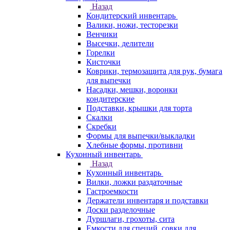
Назад
Кондитерский инвентарь
Валики, ножи, тесторезки
Венчики
Высечки, делители
Горелки
Кисточки
Коврики, термозащита для рук, бумага
для выпечки
Насадки, мешки, воронки
кондитерские
Подставки, крышки для торта
Скалки
Скребки
Формы для выпечки/выкладки
Хлебные формы, противни
Кухонный инвентарь
Назад
Кухонный инвентарь
Вилки, ложки раздаточные
Гастроемкости
Держатели инвентаря и подставки
Доски разделочные
Дуршлаги, грохоты, сита
Емкости для специй, совки для