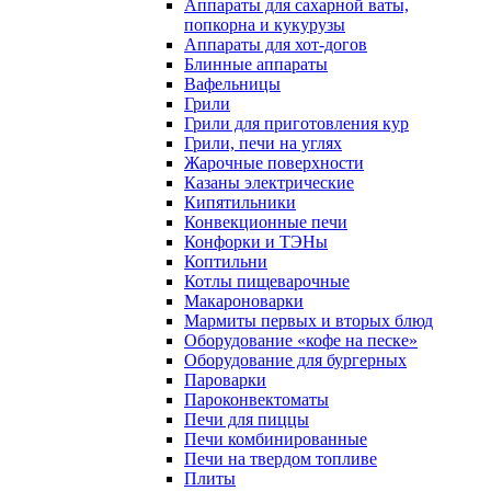
Аппараты для сахарной ваты,
попкорна и кукурузы
Аппараты для хот-догов
Блинные аппараты
Вафельницы
Грили
Грили для приготовления кур
Грили, печи на углях
Жарочные поверхности
Казаны электрические
Кипятильники
Конвекционные печи
Конфорки и ТЭНы
Коптильни
Котлы пищеварочные
Макароноварки
Мармиты первых и вторых блюд
Оборудование «кофе на песке»
Оборудование для бургерных
Пароварки
Пароконвектоматы
Печи для пиццы
Печи комбинированные
Печи на твердом топливе
Плиты