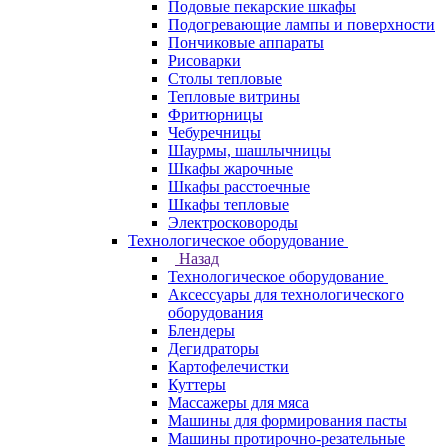
Подовые пекарские шкафы
Подогревающие лампы и поверхности
Пончиковые аппараты
Рисоварки
Столы тепловые
Тепловые витрины
Фритюрницы
Чебуречницы
Шаурмы, шашлычницы
Шкафы жарочные
Шкафы расстоечные
Шкафы тепловые
Электросковороды
Технологическое оборудование
Назад
Технологическое оборудование
Аксессуары для технологического
оборудования
Блендеры
Дегидраторы
Картофелечистки
Куттеры
Массажеры для мяса
Машины для формирования пасты
Машины протирочно-резательные