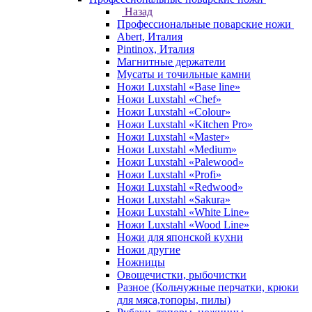
Назад
Профессиональные поварские ножи
Abert, Италия
Pintinox, Италия
Магнитные держатели
Мусаты и точильные камни
Ножи Luxstahl «Base line»
Ножи Luxstahl «Chef»
Ножи Luxstahl «Colour»
Ножи Luxstahl «Kitchen Pro»
Ножи Luxstahl «Master»
Ножи Luxstahl «Medium»
Ножи Luxstahl «Palewood»
Ножи Luxstahl «Profi»
Ножи Luxstahl «Redwood»
Ножи Luxstahl «Sakura»
Ножи Luxstahl «White Line»
Ножи Luxstahl «Wood Line»
Ножи для японской кухни
Ножи другие
Ножницы
Овощечистки, рыбочистки
Разное (Кольчужные перчатки, крюки
для мяса,топоры, пилы)