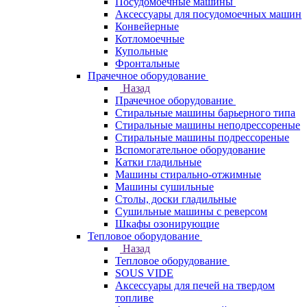
Посудомоечные машины
Аксессуары для посудомоечных машин
Конвейерные
Котломоечные
Купольные
Фронтальные
Прачечное оборудование
Назад
Прачечное оборудование
Cтиральные машины барьерного типа
Cтиральные машины неподрессореные
Cтиральные машины подрессореные
Вспомогательное оборудование
Катки гладильные
Машины стирально-отжимные
Машины сушильные
Столы, доски гладильные
Сушильные машины с реверсом
Шкафы озонирующие
Тепловое оборудование
Назад
Тепловое оборудование
SOUS VIDE
Аксессуары для печей на твердом
топливе