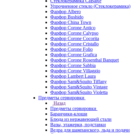
Стеклокерамика CaBaRe
Упрочненное стекло (Стеклокерамика)
Фарфор Albero
Фарфор Bushido
Фарфор China Town
Фарфор Corone Antico
Фарфор Corone Calypso
Фарфор Corone Cocorita
Фарфор Corone Cristallo
Фарфор Corone Folio
Фарфор Corone Grafica
Фарфор Corone Rosenthal Banquet
Фарфор Corone Sabbia
Фарфор Corone Villaggio
Фарфор Lambert Laura
Фарфор Sam&Squito Tiffany
Фарфор Sam&Squito Vintage
Фарфор Sam&Squito Violetta
Предметы сервировки
Назад
Предметы сервировки
Баранчики-клоши
Блюда из нержавеющей стали
Вазы, этажерки, подставки
Ведра для шампанского, льда и подачи