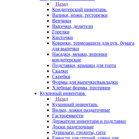
Назад
Кондитерский инвентарь
Валики, ножи, тесторезки
Венчики
Высечки, делители
Горелки
Кисточки
Коврики, термозащита для рук, бумага
для выпечки
Насадки, мешки, воронки
кондитерские
Подставки, крышки для торта
Скалки
Скребки
Формы для выпечки/выкладки
Хлебные формы, противни
Кухонный инвентарь
Назад
Кухонный инвентарь
Вилки, ложки раздаточные
Гастроемкости
Держатели инвентаря и подставки
Доски разделочные
Дуршлаги, грохоты, сита
Емкости для специй, совки для