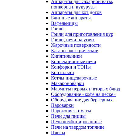
Аппараты для сахарной ваты,
попкорна и кукурузы
Аппараты для хот-догов
Блинные аппараты
Вафельницы
Грили
Грили для приготовления кур
Грили, печи на углях
Жарочные поверхности
Казаны электрические
Кипятильники
Конвекционные печи
Конфорки и ТЭНы
Коптильни
Котлы пищеварочные
Макароноварки
Мармиты первых и вторых блюд
Оборудование «кофе на песке»
Оборудование для бургерных
Пароварки
Пароконвектоматы
Печи для пиццы
Печи комбинированные
Печи на твердом топливе
Плиты