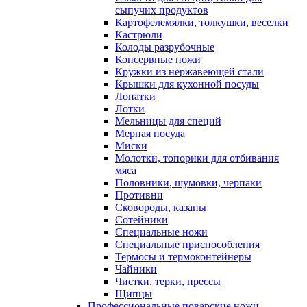
сыпучих продуктов
Картофелемялки, толкушки, веселки
Кастрюли
Колоды разрубочные
Консервные ножи
Кружки из нержавеющей стали
Крышки для кухонной посуды
Лопатки
Лотки
Мельницы для специй
Мерная посуда
Миски
Молотки, топорики для отбивания
мяса
Половники, шумовки, черпаки
Противни
Сковороды, казаны
Сотейники
Специальные ножи
Специальные приспособления
Термосы и термоконтейнеры
Чайники
Чистки, терки, прессы
Щипцы
Профессиональные поварские ножи