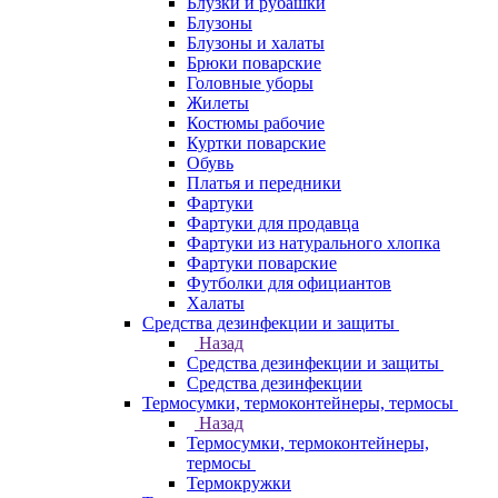
Блузки и рубашки
Блузоны
Блузоны и халаты
Брюки поварские
Головные уборы
Жилеты
Костюмы рабочие
Куртки поварские
Обувь
Платья и передники
Фартуки
Фартуки для продавца
Фартуки из натурального хлопка
Фартуки поварские
Футболки для официантов
Халаты
Средства дезинфекции и защиты
Назад
Средства дезинфекции и защиты
Средства дезинфекции
Термосумки, термоконтейнеры, термосы
Назад
Термосумки, термоконтейнеры,
термосы
Термокружки