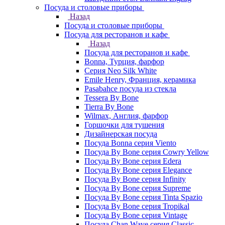
Посуда и столовые приборы
Назад
Посуда и столовые приборы
Посуда для ресторанов и кафе
Назад
Посуда для ресторанов и кафе
Bonna, Турция, фарфор
Cерия Neo Silk White
Emile Henry, Франция, керамика
Pasabahce посуда из стекла
Tessera By Bone
Tierra By Bone
Wilmax, Англия, фарфор
Горшочки для тушения
Дизайнерская посуда
Посуда Bonna серия Viento
Посуда By Bone серия Cowry Yellow
Посуда By Bone серия Edera
Посуда By Bone серия Elegance
Посуда By Bone серия Infinity
Посуда By Bone серия Supreme
Посуда By Bone серия Tinta Spazio
Посуда By Bone серия Tropikal
Посуда By Bone серия Vintage
Посуда Chan Wave серия Classic