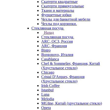
Скатерти квадратные
Скатерти прямоугольные
Ткани и материалы
Фуршетные юбки
Чехлы для банкетной мебели
Чехлы под корзинки.
Стеклянная посуда
Назад
Стеклянная посуда
ARC, ОСЗ, Россия
ARC, Франция
Bistro
Borgonovo, Италия
Casablanca
Chef & Sommelier, Франция, Китай
(Хрустальное стекло)
Chicago
Cristal D'Arques, Франция
(Хрустальное стекло)
Irish Coffee
Istanbul
Luna
Melodia
MGline, Китай (хрустальное стекло)
Opera