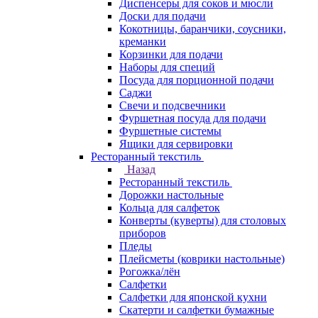
Диспенсеры для соков и мюсли
Доски для подачи
Кокотницы, баранчики, соусники,
креманки
Корзинки для подачи
Наборы для специй
Посуда для порционной подачи
Саджи
Свечи и подсвечники
Фуршетная посуда для подачи
Фуршетные системы
Ящики для сервировки
Ресторанный текстиль
Назад
Ресторанный текстиль
Дорожки настольные
Кольца для салфеток
Конверты (куверты) для столовых
приборов
Пледы
Плейсметы (коврики настольные)
Рогожка/лён
Салфетки
Салфетки для японской кухни
Скатерти и салфетки бумажные