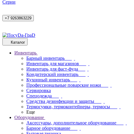
Cерии
+7 9263863229
Каталог
Инвентарь
Барный инвентарь
Инвентарь для магазинов
Инвентарь для фаст-фуда
Кондитерский инвентарь
Кухонный инвентарь
Профессиональные поварские ножи
Сервировка
Спецодежда
Средства дезинфекции и защиты
Термосумки, термоконтейнеры, термосы
Еще
Оборудование
Аксессуары, дополнительное оборудование
Барное оборудование
Бытовая техника