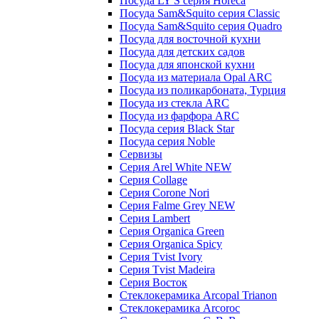
Посуда LY'S серия Horeca
Посуда Sam&Squito серия Classic
Посуда Sam&Squito серия Quadro
Посуда для восточной кухни
Посуда для детских садов
Посуда для японской кухни
Посуда из материала Opal ARC
Посуда из поликарбоната, Турция
Посуда из стекла ARC
Посуда из фарфора ARC
Посуда серия Black Star
Посуда серия Noble
Сервизы
Серия Arel White NEW
Серия Collage
Серия Corone Nori
Серия Falme Grey NEW
Серия Lambert
Серия Organica Green
Серия Organica Spicy
Серия Tvist Ivory
Серия Tvist Madeira
Серия Восток
Стеклокерамика Arcopal Trianon
Стеклокерамика Arcoroc