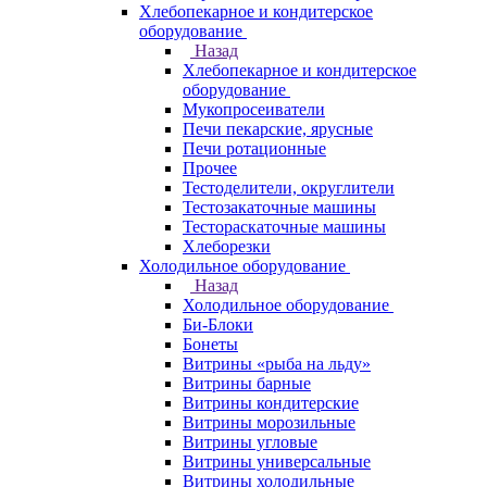
Хлебопекарное и кондитерское
оборудование
Назад
Хлебопекарное и кондитерское
оборудование
Мукопросеиватели
Печи пекарские, ярусные
Печи ротационные
Прочее
Тестоделители, округлители
Тестозакаточные машины
Тестораскаточные машины
Хлеборезки
Холодильное оборудование
Назад
Холодильное оборудование
Би-Блоки
Бонеты
Витрины «рыба на льду»
Витрины барные
Витрины кондитерские
Витрины морозильные
Витрины угловые
Витрины универсальные
Витрины холодильные