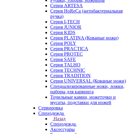
Рубаки, топоры, ножницы
Серия ARTESA
Серия HoReCa (антибактериальная
ручка)
Серия I-TECH
Серия JUNIOR
Серия KIDS
Серия PLATINA (Кованые ножи)
Серия POLY
Серия PRACTICA
Серия PROTEC
Серия SAFE
Серия TALHO
Серия TECHNIC
Серия TRADITION
Серия UNIVERSAL (Кованые ножи)
Специализированные ножи, ложки,
наборы для карвинга
Точильные камни, ножеточки и
мусаты, подставки для ножей
Сервировка
Спецодежда
Назад
Спецодежда
Аксессуары