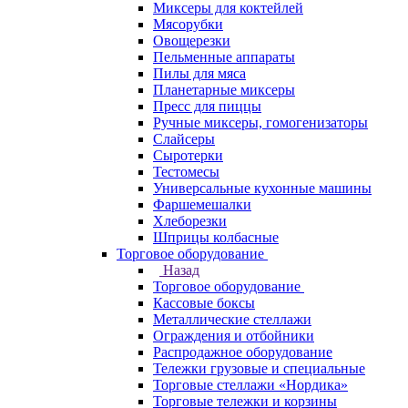
Миксеры для коктейлей
Мясорубки
Овощерезки
Пельменные аппараты
Пилы для мяса
Планетарные миксеры
Пресс для пиццы
Ручные миксеры, гомогенизаторы
Слайсеры
Сыротерки
Тестомесы
Универсальные кухонные машины
Фаршемешалки
Хлеборезки
Шприцы колбасные
Торговое оборудование
Назад
Торговое оборудование
Кассовые боксы
Металлические стеллажи
Ограждения и отбойники
Распродажное оборудование
Тележки грузовые и специальные
Торговые стеллажи «Нордика»
Торговые тележки и корзины