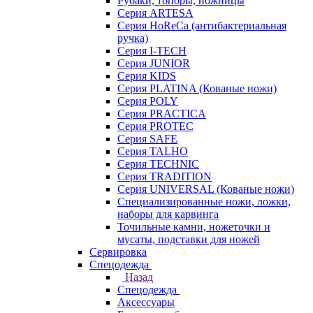
Рубаки, топоры, ножницы
Серия ARTESA
Серия HoReCa (антибактериальная
ручка)
Серия I-TECH
Серия JUNIOR
Серия KIDS
Серия PLATINA (Кованые ножи)
Серия POLY
Серия PRACTICA
Серия PROTEC
Серия SAFE
Серия TALHO
Серия TECHNIC
Серия TRADITION
Серия UNIVERSAL (Кованые ножи)
Специализированные ножи, ложки,
наборы для карвинга
Точильные камни, ножеточки и
мусаты, подставки для ножей
Сервировка
Спецодежда
Назад
Спецодежда
Аксессуары