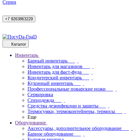
Cерии
+7 9263863229
Каталог
Инвентарь
Барный инвентарь
Инвентарь для магазинов
Инвентарь для фаст-фуда
Кондитерский инвентарь
Кухонный инвентарь
Профессиональные поварские ножи
Сервировка
Спецодежда
Средства дезинфекции и защиты
Термосумки, термоконтейнеры, термосы
Еще
Оборудование
Аксессуары, дополнительное оборудование
Барное оборудование
Бытовая техника