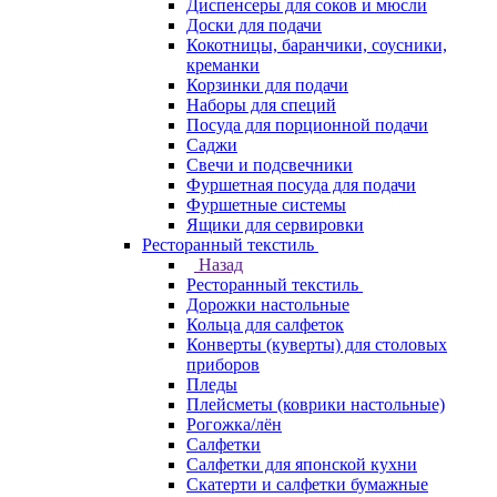
Диспенсеры для соков и мюсли
Доски для подачи
Кокотницы, баранчики, соусники,
креманки
Корзинки для подачи
Наборы для специй
Посуда для порционной подачи
Саджи
Свечи и подсвечники
Фуршетная посуда для подачи
Фуршетные системы
Ящики для сервировки
Ресторанный текстиль
Назад
Ресторанный текстиль
Дорожки настольные
Кольца для салфеток
Конверты (куверты) для столовых
приборов
Пледы
Плейсметы (коврики настольные)
Рогожка/лён
Салфетки
Салфетки для японской кухни
Скатерти и салфетки бумажные