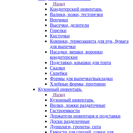
Назад
Кондитерский инвентарь
Валики, ножи, тесторезки
Венчики
Высечки, делители
Горелки
Кисточки
Коврики, термозащита для рук, бумага
для выпечки
Насадки, мешки, воронки
кондитерские
Подставки, крышки для торта
Скалки
Скребки
Формы для выпечки/выкладки
Хлебные формы, противни
Кухонный инвентарь
Назад
Кухонный инвентарь
Вилки, ложки раздаточные
Гастроемкости
Держатели инвентаря и подставки
Доски разделочные
Дуршлаги, грохоты, сита
Емкости для специй, совки для