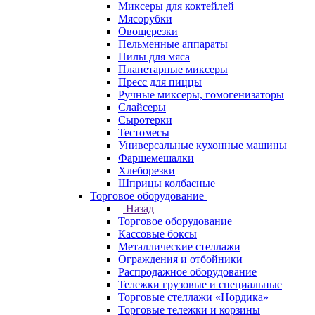
Миксеры для коктейлей
Мясорубки
Овощерезки
Пельменные аппараты
Пилы для мяса
Планетарные миксеры
Пресс для пиццы
Ручные миксеры, гомогенизаторы
Слайсеры
Сыротерки
Тестомесы
Универсальные кухонные машины
Фаршемешалки
Хлеборезки
Шприцы колбасные
Торговое оборудование
Назад
Торговое оборудование
Кассовые боксы
Металлические стеллажи
Ограждения и отбойники
Распродажное оборудование
Тележки грузовые и специальные
Торговые стеллажи «Нордика»
Торговые тележки и корзины