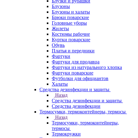
Блузки и рубашки
Блузоны
Блузоны и халаты
Брюки поварские
Головные уборы
Жилеты
Костюмы рабочие
Куртки поварские
Обувь
Платья и передники
Фартуки
Фартуки для продавца
Фартуки из натурального хлопка
Фартуки поварские
Футболки для официантов
Халаты
Средства дезинфекции и защиты
Назад
Средства дезинфекции и защиты
Средства дезинфекции
Термосумки, термоконтейнеры, термосы
Назад
Термосумки, термоконтейнеры,
термосы
Термокружки