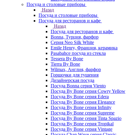
Посуда и столовые приборы
Назад
Посуда и столовые приборы
Посуда для ресторанов и кафе
Назад
Посуда для ресторанов и кафе
Bonna, Турция, фарфор
Cерия Neo Silk White
Emile Henry, Франция, керамика
Pasabahce посуда из стекла
Tessera By Bone
Tierra By Bone
Wilmax, Англия, фарфор
Горшочки для тушения
Дизайнерская посуда
Посуда Bonna серия Viento
Посуда By Bone серия Cowry Yellow
Посуда By Bone серия Edera
Посуда By Bone серия Elegance
Посуда By Bone серия Infinity
Посуда By Bone серия Supreme
Посуда By Bone серия Tinta Spazio
Посуда By Bone серия Tropikal
Посуда By Bone серия Vintage
Посуда Chan Wave серия Classic