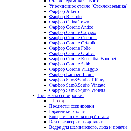
Стеклокерамика CaBaRe
Упрочненное стекло (Стеклокерамика)
Фарфор Albero
Фарфор Bushido
Фарфор China Town
Фарфор Corone Antico
Фарфор Corone Calypso
Фарфор Corone Cocorita
Фарфор Corone Cristallo
Фарфор Corone Folio
Фарфор Corone Grafica
Фарфор Corone Rosenthal Banquet
Фарфор Corone Sabbia
Фарфор Corone Villaggio
Фарфор Lambert Laura
Фарфор Sam&Squito Tiffany
Фарфор Sam&Squito Vintage
Фарфор Sam&Squito Violetta
Предметы сервировки
Назад
Предметы сервировки
Баранчики-клоши
Блюда из нержавеющей стали
Вазы, этажерки, подставки
Ведра для шампанского, льда и подачи