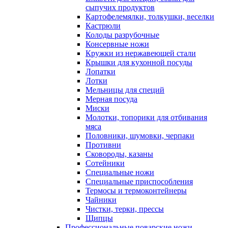
сыпучих продуктов
Картофелемялки, толкушки, веселки
Кастрюли
Колоды разрубочные
Консервные ножи
Кружки из нержавеющей стали
Крышки для кухонной посуды
Лопатки
Лотки
Мельницы для специй
Мерная посуда
Миски
Молотки, топорики для отбивания
мяса
Половники, шумовки, черпаки
Противни
Сковороды, казаны
Сотейники
Специальные ножи
Специальные приспособления
Термосы и термоконтейнеры
Чайники
Чистки, терки, прессы
Щипцы
Профессиональные поварские ножи