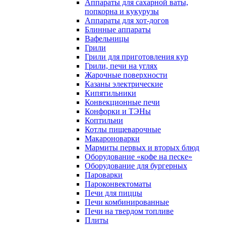
Аппараты для сахарной ваты,
попкорна и кукурузы
Аппараты для хот-догов
Блинные аппараты
Вафельницы
Грили
Грили для приготовления кур
Грили, печи на углях
Жарочные поверхности
Казаны электрические
Кипятильники
Конвекционные печи
Конфорки и ТЭНы
Коптильни
Котлы пищеварочные
Макароноварки
Мармиты первых и вторых блюд
Оборудование «кофе на песке»
Оборудование для бургерных
Пароварки
Пароконвектоматы
Печи для пиццы
Печи комбинированные
Печи на твердом топливе
Плиты