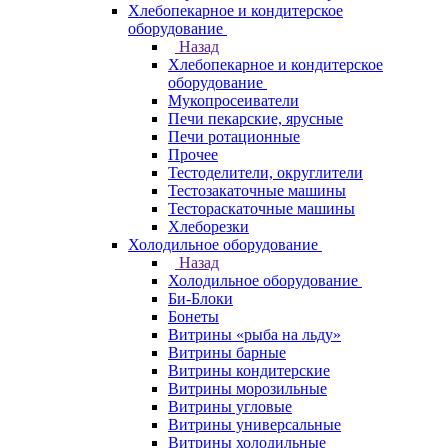
Хлебопекарное и кондитерское
оборудование
Назад
Хлебопекарное и кондитерское
оборудование
Мукопросеиватели
Печи пекарские, ярусные
Печи ротационные
Прочее
Тестоделители, округлители
Тестозакаточные машины
Тестораскаточные машины
Хлеборезки
Холодильное оборудование
Назад
Холодильное оборудование
Би-Блоки
Бонеты
Витрины «рыба на льду»
Витрины барные
Витрины кондитерские
Витрины морозильные
Витрины угловые
Витрины универсальные
Витрины холодильные