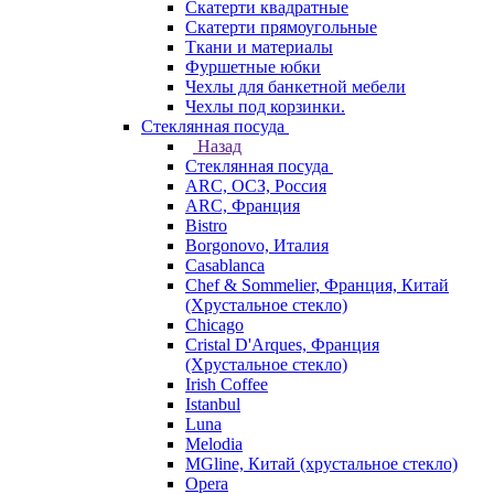
Скатерти квадратные
Скатерти прямоугольные
Ткани и материалы
Фуршетные юбки
Чехлы для банкетной мебели
Чехлы под корзинки.
Стеклянная посуда
Назад
Стеклянная посуда
ARC, ОСЗ, Россия
ARC, Франция
Bistro
Borgonovo, Италия
Casablanca
Chef & Sommelier, Франция, Китай
(Хрустальное стекло)
Chicago
Cristal D'Arques, Франция
(Хрустальное стекло)
Irish Coffee
Istanbul
Luna
Melodia
MGline, Китай (хрустальное стекло)
Opera