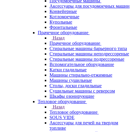
Посудомоечные машины
Аксессуары для посудомоечных машин
Конвейерные
Котломоечные
Купольные
Фронтальные
Прачечное оборудование
Назад
Прачечное оборудование
Cтиральные машины барьерного типа
Cтиральные машины неподрессореные
Cтиральные машины подрессореные
Вспомогательное оборудование
Катки гладильные
Машины стирально-отжимные
Машины сушильные
Столы, доски гладильные
Сушильные машины с реверсом
Шкафы озонирующие
Тепловое оборудование
Назад
Тепловое оборудование
SOUS VIDE
Аксессуары для печей на твердом
топливе