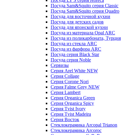
Посуда LY'S серия Horeca
Посуда Sam&Squito серия Classic
Посуда Sam&Squito серия Quadro
Посуда для восточной кухни
Посуда для детских садов
Посуда для японской кухни
Посуда из материала Opal ARC
Посуда из поликарбоната, Турция
Посуда из стекла ARC
Посуда из фарфора ARC
Посуда серия Black Star
Посуда серия Noble
Сервизы
Серия Arel White NEW
Серия Collage
Серия Corone Nori
Серия Falme Grey NEW
Серия Lambert
Серия Organica Green
Серия Organica Spicy
Серия Tvist Ivory
Серия Tvist Madeira
Серия Восток
Стеклокерамика Arcopal Trianon
Стеклокерамика Arcoroc