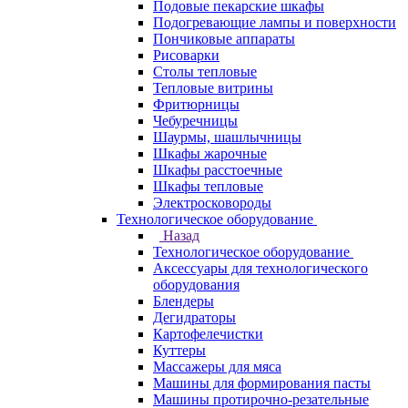
Подовые пекарские шкафы
Подогревающие лампы и поверхности
Пончиковые аппараты
Рисоварки
Столы тепловые
Тепловые витрины
Фритюрницы
Чебуречницы
Шаурмы, шашлычницы
Шкафы жарочные
Шкафы расстоечные
Шкафы тепловые
Электросковороды
Технологическое оборудование
Назад
Технологическое оборудование
Аксессуары для технологического
оборудования
Блендеры
Дегидраторы
Картофелечистки
Куттеры
Массажеры для мяса
Машины для формирования пасты
Машины протирочно-резательные