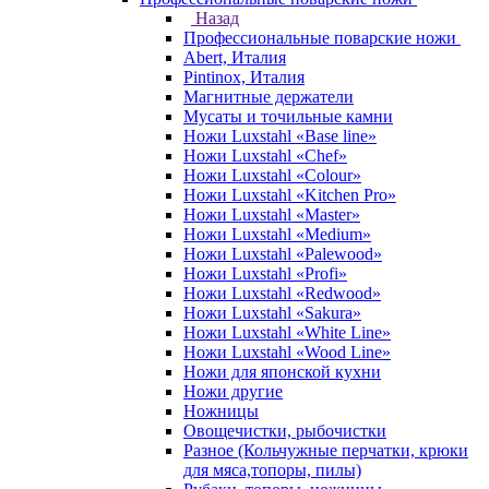
Назад
Профессиональные поварские ножи
Abert, Италия
Pintinox, Италия
Магнитные держатели
Мусаты и точильные камни
Ножи Luxstahl «Base line»
Ножи Luxstahl «Chef»
Ножи Luxstahl «Colour»
Ножи Luxstahl «Kitchen Pro»
Ножи Luxstahl «Master»
Ножи Luxstahl «Medium»
Ножи Luxstahl «Palewood»
Ножи Luxstahl «Profi»
Ножи Luxstahl «Redwood»
Ножи Luxstahl «Sakura»
Ножи Luxstahl «White Line»
Ножи Luxstahl «Wood Line»
Ножи для японской кухни
Ножи другие
Ножницы
Овощечистки, рыбочистки
Разное (Кольчужные перчатки, крюки
для мяса,топоры, пилы)