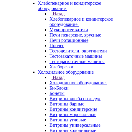
Хлебопекарное и кондитерское
оборудование
Назад
Хлебопекарное и кондитерское
оборудование
Мукопросеиватели
Печи пекарские, ярусные
Печи ротационные
Прочее
Тестоделители, округлители
Тестозакаточные машины
Тестораскаточные машины
Хлеборезки
Холодильное оборудование
Назад
Холодильное оборудование
Би-Блоки
Бонеты
Витрины «рыба на льду»
Витрины барные
Витрины кондитерские
Витрины морозильные
Витрины угловые
Витрины универсальные
Витрины холодильные