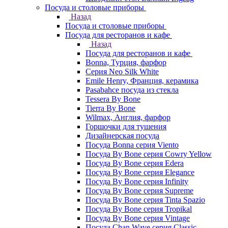
Посуда и столовые приборы
Назад
Посуда и столовые приборы
Посуда для ресторанов и кафе
Назад
Посуда для ресторанов и кафе
Bonna, Турция, фарфор
Cерия Neo Silk White
Emile Henry, Франция, керамика
Pasabahce посуда из стекла
Tessera By Bone
Tierra By Bone
Wilmax, Англия, фарфор
Горшочки для тушения
Дизайнерская посуда
Посуда Bonna серия Viento
Посуда By Bone серия Cowry Yellow
Посуда By Bone серия Edera
Посуда By Bone серия Elegance
Посуда By Bone серия Infinity
Посуда By Bone серия Supreme
Посуда By Bone серия Tinta Spazio
Посуда By Bone серия Tropikal
Посуда By Bone серия Vintage
Посуда Chan Wave серия Classic