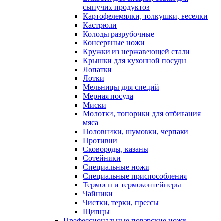
сыпучих продуктов
Картофелемялки, толкушки, веселки
Кастрюли
Колоды разрубочные
Консервные ножи
Кружки из нержавеющей стали
Крышки для кухонной посуды
Лопатки
Лотки
Мельницы для специй
Мерная посуда
Миски
Молотки, топорики для отбивания
мяса
Половники, шумовки, черпаки
Противни
Сковороды, казаны
Сотейники
Специальные ножи
Специальные приспособления
Термосы и термоконтейнеры
Чайники
Чистки, терки, прессы
Щипцы
Профессиональные поварские ножи