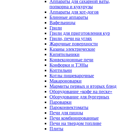
Аппараты для сахарной ваты,
попкорна и кукурузы
Аппараты для хот-догов
Блинные аппараты
Вафельницы
Грили
Грили для приготовления кур
Грили, печи на углях
Жарочные поверхности
Казаны электрические
Кипятильники
Конвекционные печи
Конфорки и ТЭНы
Коптильни
Котлы пищеварочные
Макароноварки
Мармиты первых и вторых блюд
Оборудование «кофе на песке»
Оборудование для бургерных
Пароварки
Пароконвектоматы
Печи для пиццы
Печи комбинированные
Печи на твердом топливе
Плиты