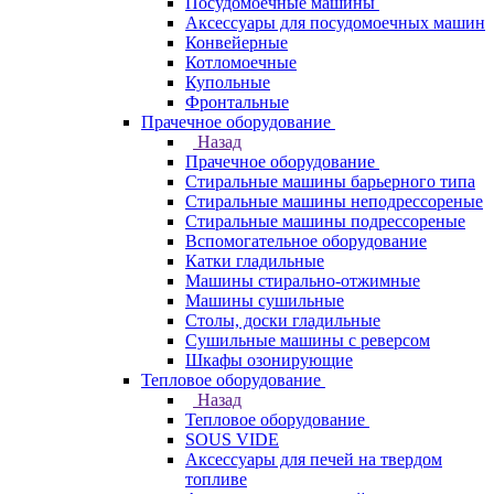
Посудомоечные машины
Аксессуары для посудомоечных машин
Конвейерные
Котломоечные
Купольные
Фронтальные
Прачечное оборудование
Назад
Прачечное оборудование
Cтиральные машины барьерного типа
Cтиральные машины неподрессореные
Cтиральные машины подрессореные
Вспомогательное оборудование
Катки гладильные
Машины стирально-отжимные
Машины сушильные
Столы, доски гладильные
Сушильные машины с реверсом
Шкафы озонирующие
Тепловое оборудование
Назад
Тепловое оборудование
SOUS VIDE
Аксессуары для печей на твердом
топливе