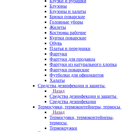
Блузки и рубашки
Блузоны
Блузоны и халаты
Брюки поварские
Головные уборы
Жилеты
Костюмы рабочие
Куртки поварские
Обувь
Платья и передники
Фартуки
Фартуки для продавца
Фартуки из натурального хлопка
Фартуки поварские
Футболки для официантов
Халаты
Средства дезинфекции и защиты
Назад
Средства дезинфекции и защиты
Средства дезинфекции
Термосумки, термоконтейнеры, термосы
Назад
Термосумки, термоконтейнеры,
термосы
Термокружки