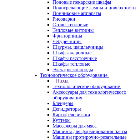
Подовые пекарские шкафы
Подогревающие лампы и поверхности
Пончиковые аппараты
Рисоварки
Столы тепловые
Тепловые витрины
Фритюрницы
Чебуречницы
Шаурмы, шашлычницы
Шкафы жарочные
Шкафы расстоечные
Шкафы тепловые
Электросковороды
Технологическое оборудование
Назад
Технологическое оборудование
Аксессуары для технологического
оборудования
Блендеры
Дегидраторы
Картофелечистки
Куттеры
Массажеры для мяса
Машины для формирования пасты
Машины протирочно-резательные