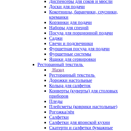
Диспенсеры для соков и мюсли
Доски для подачи
Кокотницы, баранчики, соусники,
креманки
Корзинки для подачи
Наборы для специй
Посуда для порционной подачи
Саджи
Свечи и подсвечники
Фуршетная посуда для подачи
Фуршетные системы
Ящики для сервировки
Ресторанный текстиль
Назад
Ресторанный текстиль
Дорожки настольные
Кольца для салфеток
Конверты (куверты) для столовых
приборов
Пледы
Плейсметы (коврики настольные)
Рогожка/лён
Салфетки
Салфетки для японской кухни
Скатерти и салфетки бумажные