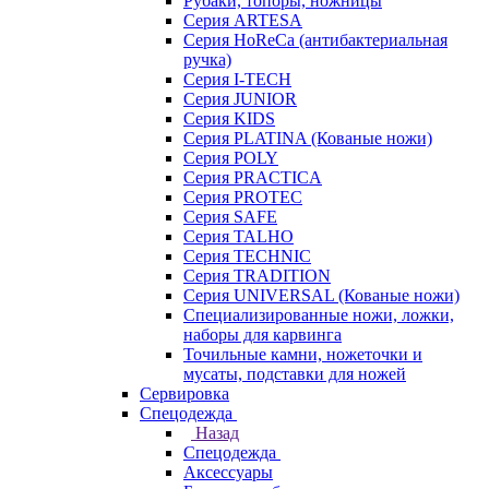
Рубаки, топоры, ножницы
Серия ARTESA
Серия HoReCa (антибактериальная
ручка)
Серия I-TECH
Серия JUNIOR
Серия KIDS
Серия PLATINA (Кованые ножи)
Серия POLY
Серия PRACTICA
Серия PROTEC
Серия SAFE
Серия TALHO
Серия TECHNIC
Серия TRADITION
Серия UNIVERSAL (Кованые ножи)
Специализированные ножи, ложки,
наборы для карвинга
Точильные камни, ножеточки и
мусаты, подставки для ножей
Сервировка
Спецодежда
Назад
Спецодежда
Аксессуары