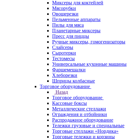
Миксеры для коктейлей
Мясорубки
Овощерезки
Пельменные аппараты
Пилы для мяса
Планетарные миксеры
Пресс для пиццы
Ручные миксеры, гомогенизаторы
Слайсеры
Сыротерки
Тестомесы
Универсальные кухонные машины
Фаршемешалки
Хлеборезки
Шприцы колбасные
Торговое оборудование
Назад
Торговое оборудование
Кассовые боксы
Металлические стеллажи
Ограждения и отбойники
Распродажное оборудование
Тележки грузовые и специальные
Торговые стеллажи «Нордика»
Торговые тележки и корзины