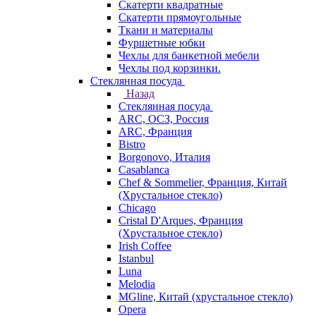
Скатерти квадратные
Скатерти прямоугольные
Ткани и материалы
Фуршетные юбки
Чехлы для банкетной мебели
Чехлы под корзинки.
Стеклянная посуда
Назад
Стеклянная посуда
ARC, ОСЗ, Россия
ARC, Франция
Bistro
Borgonovo, Италия
Casablanca
Chef & Sommelier, Франция, Китай
(Хрустальное стекло)
Chicago
Cristal D'Arques, Франция
(Хрустальное стекло)
Irish Coffee
Istanbul
Luna
Melodia
MGline, Китай (хрустальное стекло)
Opera