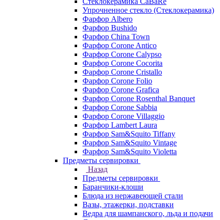
Стеклокерамика CaBaRe
Упрочненное стекло (Стеклокерамика)
Фарфор Albero
Фарфор Bushido
Фарфор China Town
Фарфор Corone Antico
Фарфор Corone Calypso
Фарфор Corone Cocorita
Фарфор Corone Cristallo
Фарфор Corone Folio
Фарфор Corone Grafica
Фарфор Corone Rosenthal Banquet
Фарфор Corone Sabbia
Фарфор Corone Villaggio
Фарфор Lambert Laura
Фарфор Sam&Squito Tiffany
Фарфор Sam&Squito Vintage
Фарфор Sam&Squito Violetta
Предметы сервировки
Назад
Предметы сервировки
Баранчики-клоши
Блюда из нержавеющей стали
Вазы, этажерки, подставки
Ведра для шампанского, льда и подачи