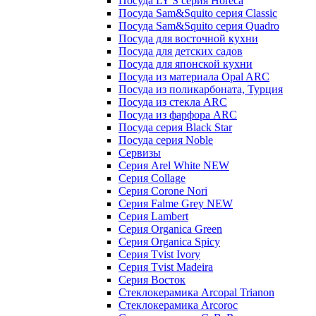
Посуда LY'S серия Horeca
Посуда Sam&Squito серия Classic
Посуда Sam&Squito серия Quadro
Посуда для восточной кухни
Посуда для детских садов
Посуда для японской кухни
Посуда из материала Opal ARC
Посуда из поликарбоната, Турция
Посуда из стекла ARC
Посуда из фарфора ARC
Посуда серия Black Star
Посуда серия Noble
Сервизы
Серия Arel White NEW
Серия Collage
Серия Corone Nori
Серия Falme Grey NEW
Серия Lambert
Серия Organica Green
Серия Organica Spicy
Серия Tvist Ivory
Серия Tvist Madeira
Серия Восток
Стеклокерамика Arcopal Trianon
Стеклокерамика Arcoroc