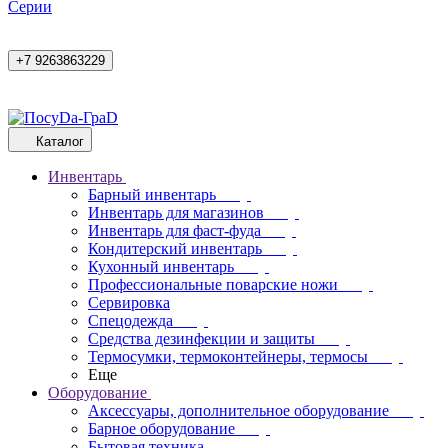
Cерии
+7 9263863229
Каталог
Инвентарь
Барный инвентарь
Инвентарь для магазинов
Инвентарь для фаст-фуда
Кондитерский инвентарь
Кухонный инвентарь
Профессиональные поварские ножи
Сервировка
Спецодежда
Средства дезинфекции и защиты
Термосумки, термоконтейнеры, термосы
Еще
Оборудование
Аксессуары, дополнительное оборудование
Барное оборудование
Бытовая техника