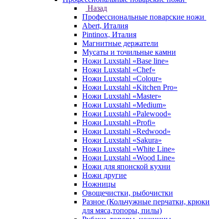
Назад
Профессиональные поварские ножи
Abert, Италия
Pintinox, Италия
Магнитные держатели
Мусаты и точильные камни
Ножи Luxstahl «Base line»
Ножи Luxstahl «Chef»
Ножи Luxstahl «Colour»
Ножи Luxstahl «Kitchen Pro»
Ножи Luxstahl «Master»
Ножи Luxstahl «Medium»
Ножи Luxstahl «Palewood»
Ножи Luxstahl «Profi»
Ножи Luxstahl «Redwood»
Ножи Luxstahl «Sakura»
Ножи Luxstahl «White Line»
Ножи Luxstahl «Wood Line»
Ножи для японской кухни
Ножи другие
Ножницы
Овощечистки, рыбочистки
Разное (Кольчужные перчатки, крюки
для мяса,топоры, пилы)