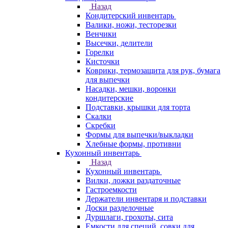
Назад
Кондитерский инвентарь
Валики, ножи, тесторезки
Венчики
Высечки, делители
Горелки
Кисточки
Коврики, термозащита для рук, бумага
для выпечки
Насадки, мешки, воронки
кондитерские
Подставки, крышки для торта
Скалки
Скребки
Формы для выпечки/выкладки
Хлебные формы, противни
Кухонный инвентарь
Назад
Кухонный инвентарь
Вилки, ложки раздаточные
Гастроемкости
Держатели инвентаря и подставки
Доски разделочные
Дуршлаги, грохоты, сита
Емкости для специй, совки для