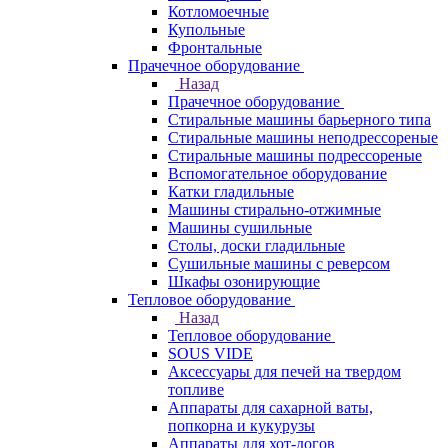
Котломоечные
Купольные
Фронтальные
Прачечное оборудование
Назад
Прачечное оборудование
Cтиральные машины барьерного типа
Cтиральные машины неподрессореные
Cтиральные машины подрессореные
Вспомогательное оборудование
Катки гладильные
Машины стирально-отжимные
Машины сушильные
Столы, доски гладильные
Сушильные машины с реверсом
Шкафы озонирующие
Тепловое оборудование
Назад
Тепловое оборудование
SOUS VIDE
Аксессуары для печей на твердом
топливе
Аппараты для сахарной ваты,
попкорна и кукурузы
Аппараты для хот-догов