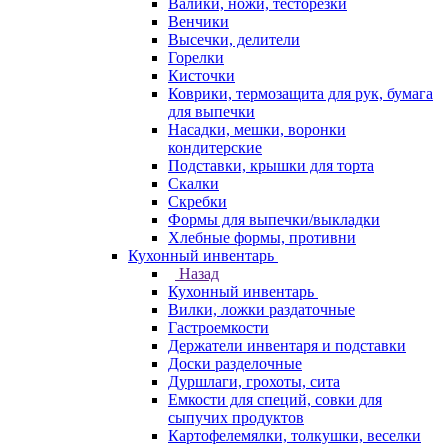
Валики, ножи, тесторезки
Венчики
Высечки, делители
Горелки
Кисточки
Коврики, термозащита для рук, бумага
для выпечки
Насадки, мешки, воронки
кондитерские
Подставки, крышки для торта
Скалки
Скребки
Формы для выпечки/выкладки
Хлебные формы, противни
Кухонный инвентарь
Назад
Кухонный инвентарь
Вилки, ложки раздаточные
Гастроемкости
Держатели инвентаря и подставки
Доски разделочные
Дуршлаги, грохоты, сита
Емкости для специй, совки для
сыпучих продуктов
Картофелемялки, толкушки, веселки