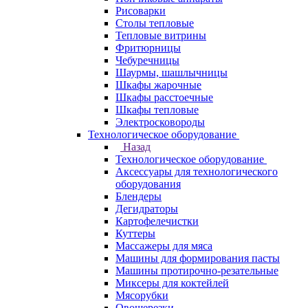
Рисоварки
Столы тепловые
Тепловые витрины
Фритюрницы
Чебуречницы
Шаурмы, шашлычницы
Шкафы жарочные
Шкафы расстоечные
Шкафы тепловые
Электросковороды
Технологическое оборудование
Назад
Технологическое оборудование
Аксессуары для технологического
оборудования
Блендеры
Дегидраторы
Картофелечистки
Куттеры
Массажеры для мяса
Машины для формирования пасты
Машины протирочно-резательные
Миксеры для коктейлей
Мясорубки
Овощерезки