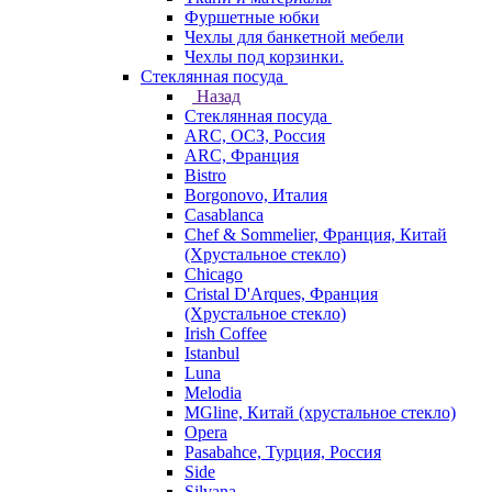
Фуршетные юбки
Чехлы для банкетной мебели
Чехлы под корзинки.
Стеклянная посуда
Назад
Стеклянная посуда
ARC, ОСЗ, Россия
ARC, Франция
Bistro
Borgonovo, Италия
Casablanca
Chef & Sommelier, Франция, Китай
(Хрустальное стекло)
Chicago
Cristal D'Arques, Франция
(Хрустальное стекло)
Irish Coffee
Istanbul
Luna
Melodia
MGline, Китай (хрустальное стекло)
Opera
Pasabahce, Турция, Россия
Side
Silvana