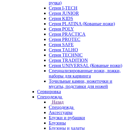
ручка)
Серия I-TECH
Серия JUNIOR
Серия KIDS
Серия PLATINA (Кованые ножи)
Серия POLY
Серия PRACTICA
Серия PROTEC
Серия SAFE
Серия TALHO
Серия TECHNIC
Серия TRADITION
Серия UNIVERSAL (Кованые ножи)
Специализированные ножи, ложки,
наборы для карвинга
Точильные камни, ножеточки и
мусаты, подставки для ножей
Сервировка
Спецодежда
Назад
Спецодежда
Аксессуары
Блузки и рубашки
Блузоны
Блузоны и халаты