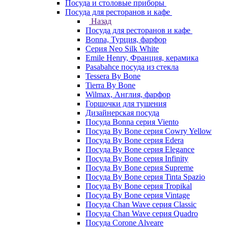
Посуда и столовые приборы
Посуда для ресторанов и кафе
Назад
Посуда для ресторанов и кафе
Bonna, Турция, фарфор
Cерия Neo Silk White
Emile Henry, Франция, керамика
Pasabahce посуда из стекла
Tessera By Bone
Tierra By Bone
Wilmax, Англия, фарфор
Горшочки для тушения
Дизайнерская посуда
Посуда Bonna серия Viento
Посуда By Bone серия Cowry Yellow
Посуда By Bone серия Edera
Посуда By Bone серия Elegance
Посуда By Bone серия Infinity
Посуда By Bone серия Supreme
Посуда By Bone серия Tinta Spazio
Посуда By Bone серия Tropikal
Посуда By Bone серия Vintage
Посуда Chan Wave серия Classic
Посуда Chan Wave серия Quadro
Посуда Corone Alveare