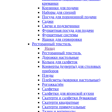
креманки
Корзинки для подачи
Наборы для специй
Посуда для порционной подачи
Саджи
Свечи и подсвечники
Фуршетная посуда для подачи
Фуршетные системы
Ящики для сервировки
Ресторанный текстиль
Назад
Ресторанный текстиль
Дорожки настольные
Кольца для салфеток
Конверты (куверты) для столовых
приборов
Пледы
Плейсметы (коврики настольные)
Рогожка/лён
Салфетки
Салфетки для японской кухни
Скатерти и салфетки бумажные
Скатерти квадратные
Скатерти прямоугольные
Ткани и материалы