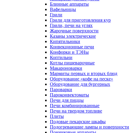
Блинные аппараты
Вафельницы
Грили
Грили для приготовления кур
Грили, печи на углях
Жарочные поверхности
Казаны электрические
Кипятильники
Конвекционные печи
Конфорки и ТЭНы
Коптильни
Котлы пищеварочные
Макароноварки
Мармиты первых и вторых блюд
Оборудование «кофе на песке»
Оборудование для бургерных
Пароварки
Пароконвектоматы
Печи для пиццы
Печи комбинированные
Печи на твердом топливе
Плиты
Подовые пекарские шкафы
Подогревающие лампы и поверхности
Пончиковые аппараты