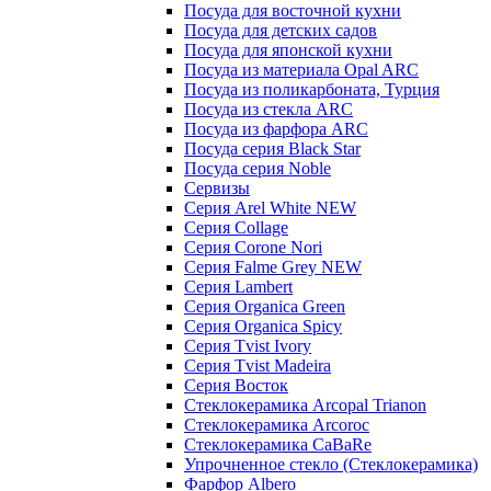
Посуда для восточной кухни
Посуда для детских садов
Посуда для японской кухни
Посуда из материала Opal ARC
Посуда из поликарбоната, Турция
Посуда из стекла ARC
Посуда из фарфора ARC
Посуда серия Black Star
Посуда серия Noble
Сервизы
Серия Arel White NEW
Серия Collage
Серия Corone Nori
Серия Falme Grey NEW
Серия Lambert
Серия Organica Green
Серия Organica Spicy
Серия Tvist Ivory
Серия Tvist Madeira
Серия Восток
Стеклокерамика Arcopal Trianon
Стеклокерамика Arcoroc
Стеклокерамика CaBaRe
Упрочненное стекло (Стеклокерамика)
Фарфор Albero