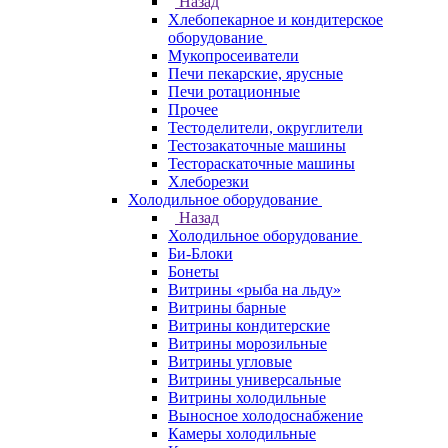
Назад
Хлебопекарное и кондитерское
оборудование
Мукопросеиватели
Печи пекарские, ярусные
Печи ротационные
Прочее
Тестоделители, округлители
Тестозакаточные машины
Тестораскаточные машины
Хлеборезки
Холодильное оборудование
Назад
Холодильное оборудование
Би-Блоки
Бонеты
Витрины «рыба на льду»
Витрины барные
Витрины кондитерские
Витрины морозильные
Витрины угловые
Витрины универсальные
Витрины холодильные
Выносное холодоснабжение
Камеры холодильные