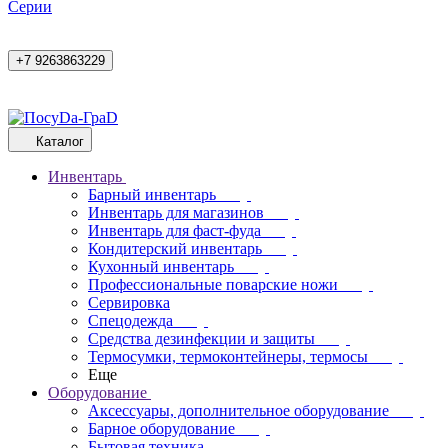
Cерии
+7 9263863229
Каталог
Инвентарь
Барный инвентарь
Инвентарь для магазинов
Инвентарь для фаст-фуда
Кондитерский инвентарь
Кухонный инвентарь
Профессиональные поварские ножи
Сервировка
Спецодежда
Средства дезинфекции и защиты
Термосумки, термоконтейнеры, термосы
Еще
Оборудование
Аксессуары, дополнительное оборудование
Барное оборудование
Бытовая техника