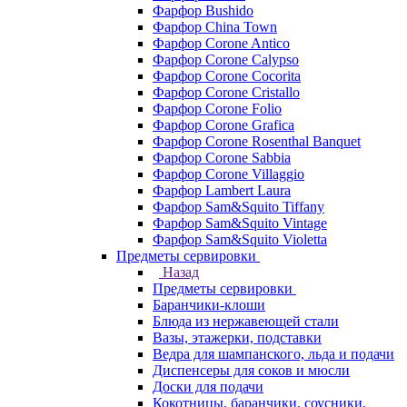
Фарфор Bushido
Фарфор China Town
Фарфор Corone Antico
Фарфор Corone Calypso
Фарфор Corone Cocorita
Фарфор Corone Cristallo
Фарфор Corone Folio
Фарфор Corone Grafica
Фарфор Corone Rosenthal Banquet
Фарфор Corone Sabbia
Фарфор Corone Villaggio
Фарфор Lambert Laura
Фарфор Sam&Squito Tiffany
Фарфор Sam&Squito Vintage
Фарфор Sam&Squito Violetta
Предметы сервировки
Назад
Предметы сервировки
Баранчики-клоши
Блюда из нержавеющей стали
Вазы, этажерки, подставки
Ведра для шампанского, льда и подачи
Диспенсеры для соков и мюсли
Доски для подачи
Кокотницы, баранчики, соусники,