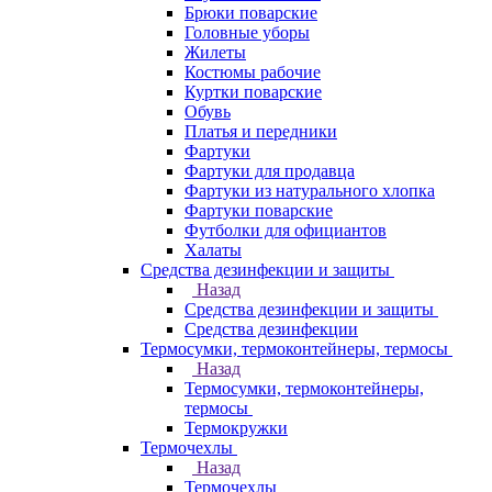
Брюки поварские
Головные уборы
Жилеты
Костюмы рабочие
Куртки поварские
Обувь
Платья и передники
Фартуки
Фартуки для продавца
Фартуки из натурального хлопка
Фартуки поварские
Футболки для официантов
Халаты
Средства дезинфекции и защиты
Назад
Средства дезинфекции и защиты
Средства дезинфекции
Термосумки, термоконтейнеры, термосы
Назад
Термосумки, термоконтейнеры,
термосы
Термокружки
Термочехлы
Назад
Термочехлы