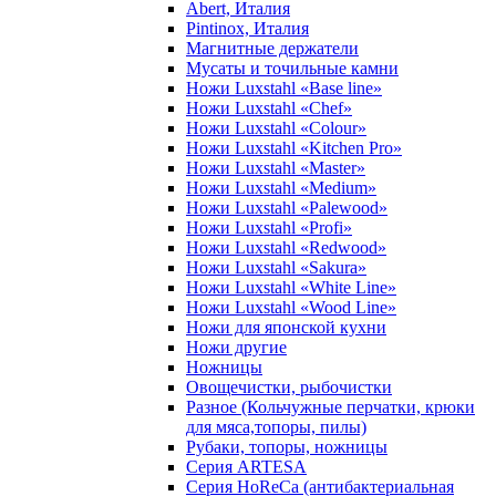
Abert, Италия
Pintinox, Италия
Магнитные держатели
Мусаты и точильные камни
Ножи Luxstahl «Base line»
Ножи Luxstahl «Chef»
Ножи Luxstahl «Colour»
Ножи Luxstahl «Kitchen Pro»
Ножи Luxstahl «Master»
Ножи Luxstahl «Medium»
Ножи Luxstahl «Palewood»
Ножи Luxstahl «Profi»
Ножи Luxstahl «Redwood»
Ножи Luxstahl «Sakura»
Ножи Luxstahl «White Line»
Ножи Luxstahl «Wood Line»
Ножи для японской кухни
Ножи другие
Ножницы
Овощечистки, рыбочистки
Разное (Кольчужные перчатки, крюки
для мяса,топоры, пилы)
Рубаки, топоры, ножницы
Серия ARTESA
Серия HoReCa (антибактериальная