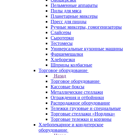
Пельменные аппараты
Пилы для мяса
Планетарные миксеры
Пресс для пиццы
Ручные миксеры, гомогенизаторы
Слайсеры
Сыротерки
Тестомесы
Универсальные кухонные машины
Фаршемешалки
Хлеборезки
Шприцы колбасные
Торговое оборудование
Назад
Торговое оборудование
Кассовые боксы
Металлические стеллажи
Ограждения и отбойники
Распродажное оборудование
Тележки грузовые и специальные
Торговые стеллажи «Нордика»
Торговые тележки и корзины
Хлебопекарное и кондитерское
оборудование