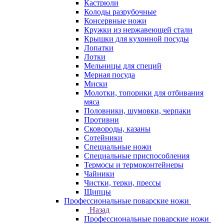
Кастрюли
Колоды разрубочные
Консервные ножи
Кружки из нержавеющей стали
Крышки для кухонной посуды
Лопатки
Лотки
Мельницы для специй
Мерная посуда
Миски
Молотки, топорики для отбивания
мяса
Половники, шумовки, черпаки
Противни
Сковороды, казаны
Сотейники
Специальные ножи
Специальные приспособления
Термосы и термоконтейнеры
Чайники
Чистки, терки, прессы
Щипцы
Профессиональные поварские ножи
Назад
Профессиональные поварские ножи