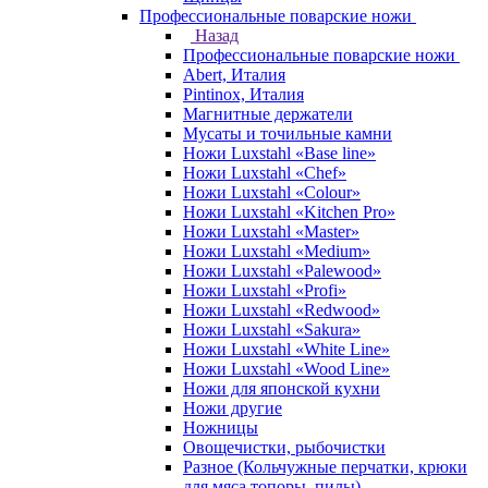
Профессиональные поварские ножи
Назад
Профессиональные поварские ножи
Abert, Италия
Pintinox, Италия
Магнитные держатели
Мусаты и точильные камни
Ножи Luxstahl «Base line»
Ножи Luxstahl «Chef»
Ножи Luxstahl «Colour»
Ножи Luxstahl «Kitchen Pro»
Ножи Luxstahl «Master»
Ножи Luxstahl «Medium»
Ножи Luxstahl «Palewood»
Ножи Luxstahl «Profi»
Ножи Luxstahl «Redwood»
Ножи Luxstahl «Sakura»
Ножи Luxstahl «White Line»
Ножи Luxstahl «Wood Line»
Ножи для японской кухни
Ножи другие
Ножницы
Овощечистки, рыбочистки
Разное (Кольчужные перчатки, крюки
для мяса,топоры, пилы)