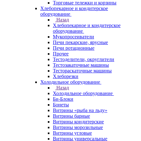
Торговые тележки и корзины
Хлебопекарное и кондитерское
оборудование
Назад
Хлебопекарное и кондитерское
оборудование
Мукопросеиватели
Печи пекарские, ярусные
Печи ротационные
Прочее
Тестоделители, округлители
Тестозакаточные машины
Тестораскаточные машины
Хлеборезки
Холодильное оборудование
Назад
Холодильное оборудование
Би-Блоки
Бонеты
Витрины «рыба на льду»
Витрины барные
Витрины кондитерские
Витрины морозильные
Витрины угловые
Витрины универсальные