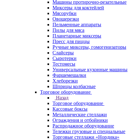
Машины протирочно-резательные
Миксеры для коктейлей
Мясорубки
Овощерезки
Пельменные аппараты
Пилы для мяса
Планетарные миксеры
Пресс для пиццы
Ручные миксеры, гомогенизаторы
Слайсеры
Сыротерки
Тестомесы
Универсальные кухонные машины
Фаршемешалки
Хлеборезки
Шприцы колбасные
Торговое оборудование
Назад
Торговое оборудование
Кассовые боксы
Металлические стеллажи
Ограждения и отбойники
Распродажное оборудование
Тележки грузовые и специальные
Торговые стеллажи «Нордика»