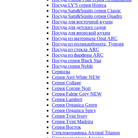
Посуда LY'S серия Horeca
Посуда Sam&Squito серия Classic
Посуда Sam&Squito серия Quadro
Посуда для восточной кухни
Посуда для детских садов
Посуда для японской кухни
Посуда из материала Opal ARC
Посуда из поликарбоната, Турция
Посуда из стекла ARC
Посуда из фарфора ARC
Посуда серия Black Star
Посуда серия Noble
Сервизы
Серия Arel White NEW
Серия Collage
Серия Corone Nori
Серия Falme Grey NEW
Серия Lambert
Серия Organica Green
Серия Organica Spicy
Серия Tvist Ivory
Серия Tvist Madeira
Серия Восток
Стеклокерамика Arcopal Trianon