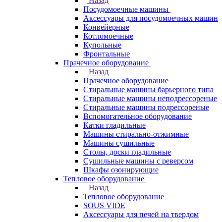
Назад
Посудомоечные машины
Аксессуары для посудомоечных машин
Конвейерные
Котломоечные
Купольные
Фронтальные
Прачечное оборудование
Назад
Прачечное оборудование
Cтиральные машины барьерного типа
Cтиральные машины неподрессореные
Cтиральные машины подрессореные
Вспомогательное оборудование
Катки гладильные
Машины стирально-отжимные
Машины сушильные
Столы, доски гладильные
Сушильные машины с реверсом
Шкафы озонирующие
Тепловое оборудование
Назад
Тепловое оборудование
SOUS VIDE
Аксессуары для печей на твердом