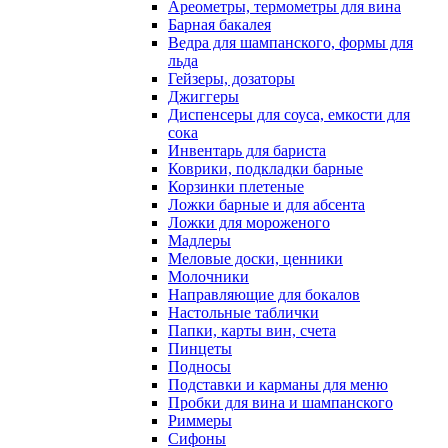
Ареометры, термометры для вина
Барная бакалея
Ведра для шампанского, формы для
льда
Гейзеры, дозаторы
Джиггеры
Диспенсеры для соуса, емкости для
сока
Инвентарь для бариста
Коврики, подкладки барные
Корзинки плетеные
Ложки барные и для абсента
Ложки для мороженого
Мадлеры
Меловые доски, ценники
Молочники
Направляющие для бокалов
Настольные таблички
Папки, карты вин, счета
Пинцеты
Подносы
Подставки и карманы для меню
Пробки для вина и шампанского
Риммеры
Сифоны