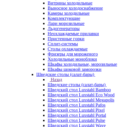
Витрины холодильные
Выносное холодоснабжение
Камеры холодильные
Комплектующие
Лари морозильные
Льдогенераторы
Неохлаждаемые прилавки
Пристенные горки
Сплит-системы
Столы охлаждаемые
Фризеры для мороженого
Холодильные моноблоки
Шкафы холодильные, морозильные
Шкафы шоковой заморозки
Шведские столы (салат-бары)
Назад
Шведские столы (салат-бары)
Шведский стол Luxstahl Bamboo
Шведский стол Luxstahl Eco Wood
Шведский стол Luxstahl Megapolis
Шведский стол Luxstahl Pafos
Шведский стол Luxstahl Pixel
Шведский стол Luxstahl Portal
Шведский стол Luxstahl Pulse
Шведский стол Luxstahl Wave