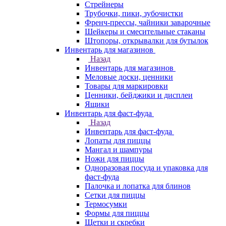
Стрейнеры
Трубочки, пики, зубочистки
Френч-прессы, чайники заварочные
Шейкеры и смесительные стаканы
Штопоры, открывалки для бутылок
Инвентарь для магазинов
Назад
Инвентарь для магазинов
Меловые доски, ценники
Товары для маркировки
Ценники, бейджики и дисплеи
Ящики
Инвентарь для фаст-фуда
Назад
Инвентарь для фаст-фуда
Лопаты для пиццы
Мангал и шампуры
Ножи для пиццы
Одноразовая посуда и упаковка для
фаст-фуда
Палочка и лопатка для блинов
Сетки для пиццы
Термосумки
Формы для пиццы
Щетки и скребки