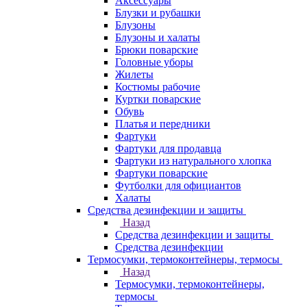
Аксессуары
Блузки и рубашки
Блузоны
Блузоны и халаты
Брюки поварские
Головные уборы
Жилеты
Костюмы рабочие
Куртки поварские
Обувь
Платья и передники
Фартуки
Фартуки для продавца
Фартуки из натурального хлопка
Фартуки поварские
Футболки для официантов
Халаты
Средства дезинфекции и защиты
Назад
Средства дезинфекции и защиты
Средства дезинфекции
Термосумки, термоконтейнеры, термосы
Назад
Термосумки, термоконтейнеры,
термосы