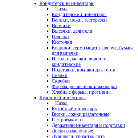
Кондитерский инвентарь
Назад
Кондитерский инвентарь
Валики, ножи, тесторезки
Венчики
Высечки, делители
Горелки
Кисточки
Коврики, термозащита для рук, бумага
для выпечки
Насадки, мешки, воронки
кондитерские
Подставки, крышки для торта
Скалки
Скребки
Формы для выпечки/выкладки
Хлебные формы, противни
Кухонный инвентарь
Назад
Кухонный инвентарь
Вилки, ложки раздаточные
Гастроемкости
Держатели инвентаря и подставки
Доски разделочные
Дуршлаги, грохоты, сита