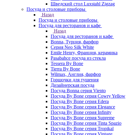
Шведский стол Luxstahl Zigzag
Посуда и столовые приборы
Назад
Посуда и столовые приборы
Посуда для ресторанов и кафе
Назад
Посуда для ресторанов и кафе
Bonna, Турция, фарфор
Cерия Neo Silk White
Emile Henry, Франция, керамика
Pasabahce посуда из стекла
Tessera By Bone
Tierra By Bone
Wilmax, Англия, фарфор
Горшочки для тушения
Дизайнерская посуда
Посуда Bonna серия Viento
Посуда By Bone серия Cowry Yellow
Посуда By Bone серия Edera
Посуда By Bone серия Elegance
Посуда By Bone серия Infinity
Посуда By Bone серия Supreme
Посуда By Bone серия Tinta Spazio
Посуда By Bone серия Tropikal
Посуда By Bone серия Vintage