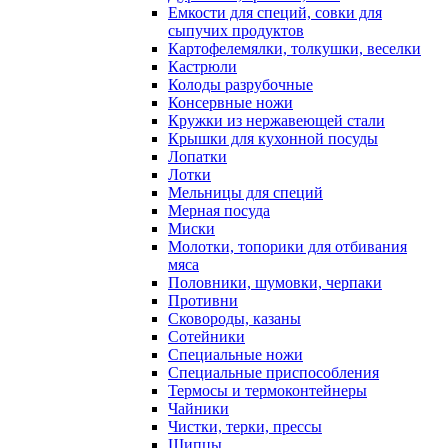
Емкости для специй, совки для
сыпучих продуктов
Картофелемялки, толкушки, веселки
Кастрюли
Колоды разрубочные
Консервные ножи
Кружки из нержавеющей стали
Крышки для кухонной посуды
Лопатки
Лотки
Мельницы для специй
Мерная посуда
Миски
Молотки, топорики для отбивания
мяса
Половники, шумовки, черпаки
Противни
Сковороды, казаны
Сотейники
Специальные ножи
Специальные приспособления
Термосы и термоконтейнеры
Чайники
Чистки, терки, прессы
Щипцы