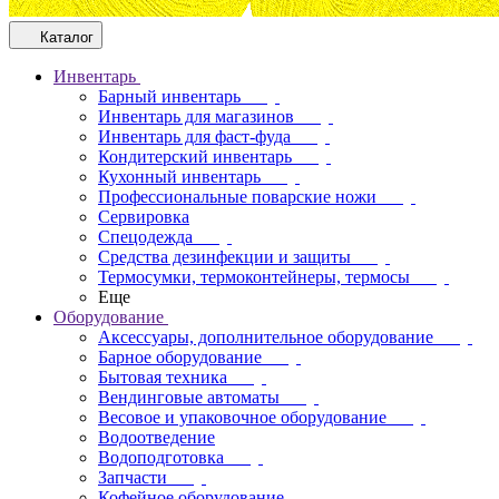
Каталог
Инвентарь
Барный инвентарь
Инвентарь для магазинов
Инвентарь для фаст-фуда
Кондитерский инвентарь
Кухонный инвентарь
Профессиональные поварские ножи
Сервировка
Спецодежда
Средства дезинфекции и защиты
Термосумки, термоконтейнеры, термосы
Еще
Оборудование
Аксессуары, дополнительное оборудование
Барное оборудование
Бытовая техника
Вендинговые автоматы
Весовое и упаковочное оборудование
Водоотведение
Водоподготовка
Запчасти
Кофейное оборудование