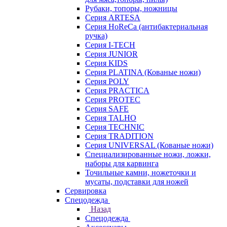
Рубаки, топоры, ножницы
Серия ARTESA
Серия HoReCa (антибактериальная
ручка)
Серия I-TECH
Серия JUNIOR
Серия KIDS
Серия PLATINA (Кованые ножи)
Серия POLY
Серия PRACTICA
Серия PROTEC
Серия SAFE
Серия TALHO
Серия TECHNIC
Серия TRADITION
Серия UNIVERSAL (Кованые ножи)
Специализированные ножи, ложки,
наборы для карвинга
Точильные камни, ножеточки и
мусаты, подставки для ножей
Сервировка
Спецодежда
Назад
Спецодежда