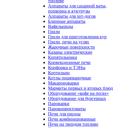
топливе
Аппараты для сахарной ваты,
попкорна и кукурузы
Аппараты для хот-догов
Блинные аппараты
Вафельницы
Грили
Грили для приготовления кур
Грили, печи на углях
Жарочные поверхности
Казаны электрические
Кипятильники
Конвекционные печи
Конфорки и ТЭНы
Коптильни
Котлы пищеварочные
Макароноварки
Мармиты первых и вторых блюд
Оборудование «кофе на песке»
Оборудование для бургерных
Пароварки
Пароконвектоматы
Печи для пиццы
Печи комбинированные
Печи на твердом топливе