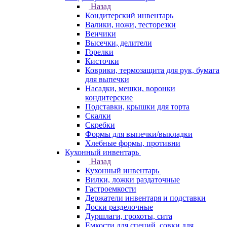
Назад
Кондитерский инвентарь
Валики, ножи, тесторезки
Венчики
Высечки, делители
Горелки
Кисточки
Коврики, термозащита для рук, бумага
для выпечки
Насадки, мешки, воронки
кондитерские
Подставки, крышки для торта
Скалки
Скребки
Формы для выпечки/выкладки
Хлебные формы, противни
Кухонный инвентарь
Назад
Кухонный инвентарь
Вилки, ложки раздаточные
Гастроемкости
Держатели инвентаря и подставки
Доски разделочные
Дуршлаги, грохоты, сита
Емкости для специй, совки для