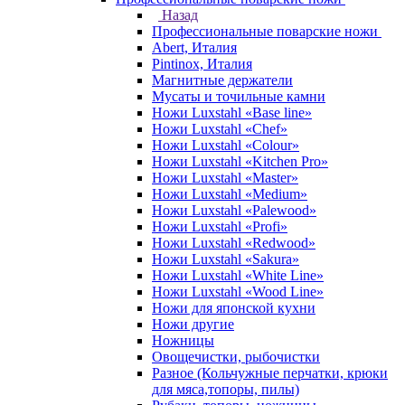
Назад
Профессиональные поварские ножи
Abert, Италия
Pintinox, Италия
Магнитные держатели
Мусаты и точильные камни
Ножи Luxstahl «Base line»
Ножи Luxstahl «Chef»
Ножи Luxstahl «Colour»
Ножи Luxstahl «Kitchen Pro»
Ножи Luxstahl «Master»
Ножи Luxstahl «Medium»
Ножи Luxstahl «Palewood»
Ножи Luxstahl «Profi»
Ножи Luxstahl «Redwood»
Ножи Luxstahl «Sakura»
Ножи Luxstahl «White Line»
Ножи Luxstahl «Wood Line»
Ножи для японской кухни
Ножи другие
Ножницы
Овощечистки, рыбочистки
Разное (Кольчужные перчатки, крюки
для мяса,топоры, пилы)