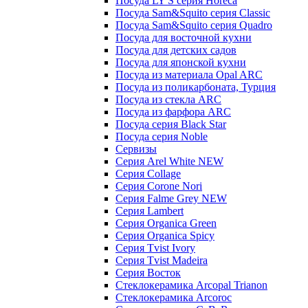
Посуда LY'S серия Horeca
Посуда Sam&Squito серия Classic
Посуда Sam&Squito серия Quadro
Посуда для восточной кухни
Посуда для детских садов
Посуда для японской кухни
Посуда из материала Opal ARC
Посуда из поликарбоната, Турция
Посуда из стекла ARC
Посуда из фарфора ARC
Посуда серия Black Star
Посуда серия Noble
Сервизы
Серия Arel White NEW
Серия Collage
Серия Corone Nori
Серия Falme Grey NEW
Серия Lambert
Серия Organica Green
Серия Organica Spicy
Серия Tvist Ivory
Серия Tvist Madeira
Серия Восток
Стеклокерамика Arcopal Trianon
Стеклокерамика Arcoroc