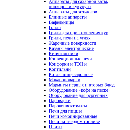
Аппараты для сахарной ваты,
попкорна и кукурузы
Аппараты для хот-догов
Блинные аппараты
Вафельницы
Грили
Грили для приготовления кур
Грили, печи на углях
Жарочные поверхности
Казаны электрические
Кипятильники
Конвекционные печи
Конфорки и ТЭНы
Коптильни
Котлы пищеварочные
Макароноварки
Мармиты первых и вторых блюд
Оборудование «кофе на песке»
Оборудование для бургерных
Пароварки
Пароконвектоматы
Печи для пиццы
Печи комбинированные
Печи на твердом топливе
Плиты