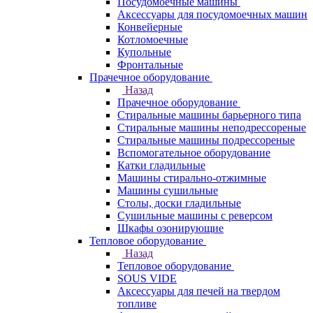
Посудомоечные машины
Аксессуары для посудомоечных машин
Конвейерные
Котломоечные
Купольные
Фронтальные
Прачечное оборудование
Назад
Прачечное оборудование
Cтиральные машины барьерного типа
Cтиральные машины неподрессореные
Cтиральные машины подрессореные
Вспомогательное оборудование
Катки гладильные
Машины стирально-отжимные
Машины сушильные
Столы, доски гладильные
Сушильные машины с реверсом
Шкафы озонирующие
Тепловое оборудование
Назад
Тепловое оборудование
SOUS VIDE
Аксессуары для печей на твердом
топливе