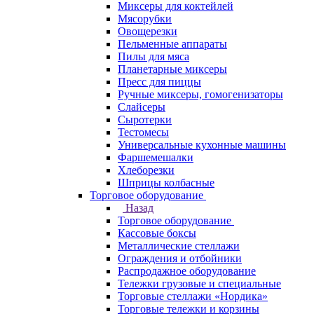
Миксеры для коктейлей
Мясорубки
Овощерезки
Пельменные аппараты
Пилы для мяса
Планетарные миксеры
Пресс для пиццы
Ручные миксеры, гомогенизаторы
Слайсеры
Сыротерки
Тестомесы
Универсальные кухонные машины
Фаршемешалки
Хлеборезки
Шприцы колбасные
Торговое оборудование
Назад
Торговое оборудование
Кассовые боксы
Металлические стеллажи
Ограждения и отбойники
Распродажное оборудование
Тележки грузовые и специальные
Торговые стеллажи «Нордика»
Торговые тележки и корзины