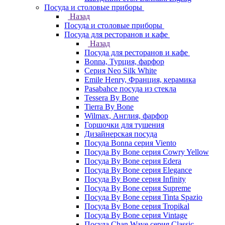
Посуда и столовые приборы
Назад
Посуда и столовые приборы
Посуда для ресторанов и кафе
Назад
Посуда для ресторанов и кафе
Bonna, Турция, фарфор
Cерия Neo Silk White
Emile Henry, Франция, керамика
Pasabahce посуда из стекла
Tessera By Bone
Tierra By Bone
Wilmax, Англия, фарфор
Горшочки для тушения
Дизайнерская посуда
Посуда Bonna серия Viento
Посуда By Bone серия Cowry Yellow
Посуда By Bone серия Edera
Посуда By Bone серия Elegance
Посуда By Bone серия Infinity
Посуда By Bone серия Supreme
Посуда By Bone серия Tinta Spazio
Посуда By Bone серия Tropikal
Посуда By Bone серия Vintage
Посуда Chan Wave серия Classic