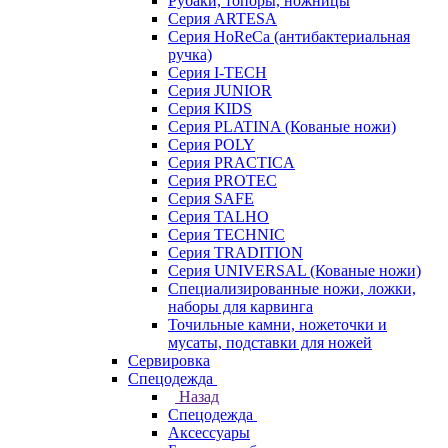
Рубаки, топоры, ножницы
Серия ARTESA
Серия HoReCa (антибактериальная
ручка)
Серия I-TECH
Серия JUNIOR
Серия KIDS
Серия PLATINA (Кованые ножи)
Серия POLY
Серия PRACTICA
Серия PROTEC
Серия SAFE
Серия TALHO
Серия TECHNIC
Серия TRADITION
Серия UNIVERSAL (Кованые ножи)
Специализированные ножи, ложки,
наборы для карвинга
Точильные камни, ножеточки и
мусаты, подставки для ножей
Сервировка
Спецодежда
Назад
Спецодежда
Аксессуары