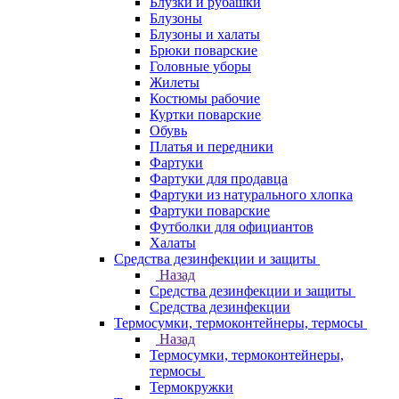
Блузки и рубашки
Блузоны
Блузоны и халаты
Брюки поварские
Головные уборы
Жилеты
Костюмы рабочие
Куртки поварские
Обувь
Платья и передники
Фартуки
Фартуки для продавца
Фартуки из натурального хлопка
Фартуки поварские
Футболки для официантов
Халаты
Средства дезинфекции и защиты
Назад
Средства дезинфекции и защиты
Средства дезинфекции
Термосумки, термоконтейнеры, термосы
Назад
Термосумки, термоконтейнеры,
термосы
Термокружки