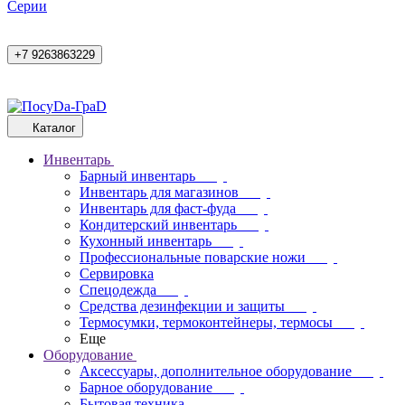
Cерии
+7 9263863229
Каталог
Инвентарь
Барный инвентарь
Инвентарь для магазинов
Инвентарь для фаст-фуда
Кондитерский инвентарь
Кухонный инвентарь
Профессиональные поварские ножи
Сервировка
Спецодежда
Средства дезинфекции и защиты
Термосумки, термоконтейнеры, термосы
Еще
Оборудование
Аксессуары, дополнительное оборудование
Барное оборудование
Бытовая техника