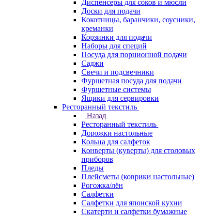
Диспенсеры для соков и мюсли
Доски для подачи
Кокотницы, баранчики, соусники,
креманки
Корзинки для подачи
Наборы для специй
Посуда для порционной подачи
Саджи
Свечи и подсвечники
Фуршетная посуда для подачи
Фуршетные системы
Ящики для сервировки
Ресторанный текстиль
Назад
Ресторанный текстиль
Дорожки настольные
Кольца для салфеток
Конверты (куверты) для столовых
приборов
Пледы
Плейсметы (коврики настольные)
Рогожка/лён
Салфетки
Салфетки для японской кухни
Скатерти и салфетки бумажные