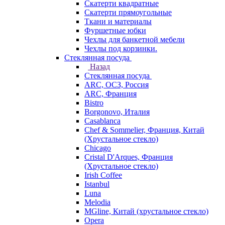
Скатерти квадратные
Скатерти прямоугольные
Ткани и материалы
Фуршетные юбки
Чехлы для банкетной мебели
Чехлы под корзинки.
Стеклянная посуда
Назад
Стеклянная посуда
ARC, ОСЗ, Россия
ARC, Франция
Bistro
Borgonovo, Италия
Casablanca
Chef & Sommelier, Франция, Китай
(Хрустальное стекло)
Chicago
Cristal D'Arques, Франция
(Хрустальное стекло)
Irish Coffee
Istanbul
Luna
Melodia
MGline, Китай (хрустальное стекло)
Opera