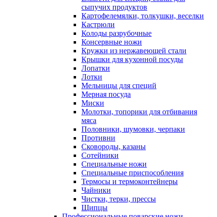
сыпучих продуктов
Картофелемялки, толкушки, веселки
Кастрюли
Колоды разрубочные
Консервные ножи
Кружки из нержавеющей стали
Крышки для кухонной посуды
Лопатки
Лотки
Мельницы для специй
Мерная посуда
Миски
Молотки, топорики для отбивания
мяса
Половники, шумовки, черпаки
Противни
Сковороды, казаны
Сотейники
Специальные ножи
Специальные приспособления
Термосы и термоконтейнеры
Чайники
Чистки, терки, прессы
Щипцы
Профессиональные поварские ножи