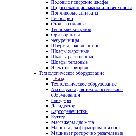
Подовые пекарские шкафы
Подогревающие лампы и поверхности
Пончиковые аппараты
Рисоварки
Столы тепловые
Тепловые витрины
Фритюрницы
Чебуречницы
Шаурмы, шашлычницы
Шкафы жарочные
Шкафы расстоечные
Шкафы тепловые
Электросковороды
Технологическое оборудование
Назад
Технологическое оборудование
Аксессуары для технологического
оборудования
Блендеры
Дегидраторы
Картофелечистки
Куттеры
Массажеры для мяса
Машины для формирования пасты
Машины протирочно-резательные