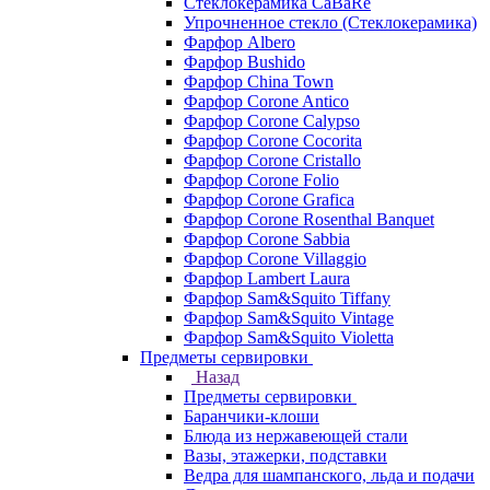
Стеклокерамика CaBaRe
Упрочненное стекло (Стеклокерамика)
Фарфор Albero
Фарфор Bushido
Фарфор China Town
Фарфор Corone Antico
Фарфор Corone Calypso
Фарфор Corone Cocorita
Фарфор Corone Cristallo
Фарфор Corone Folio
Фарфор Corone Grafica
Фарфор Corone Rosenthal Banquet
Фарфор Corone Sabbia
Фарфор Corone Villaggio
Фарфор Lambert Laura
Фарфор Sam&Squito Tiffany
Фарфор Sam&Squito Vintage
Фарфор Sam&Squito Violetta
Предметы сервировки
Назад
Предметы сервировки
Баранчики-клоши
Блюда из нержавеющей стали
Вазы, этажерки, подставки
Ведра для шампанского, льда и подачи