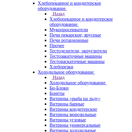
Хлебопекарное и кондитерское
оборудование
Назад
Хлебопекарное и кондитерское
оборудование
Мукопросеиватели
Печи пекарские, ярусные
Печи ротационные
Прочее
Тестоделители, округлители
Тестозакаточные машины
Тестораскаточные машины
Хлеборезки
Холодильное оборудование
Назад
Холодильное оборудование
Би-Блоки
Бонеты
Витрины «рыба на льду»
Витрины барные
Витрины кондитерские
Витрины морозильные
Витрины угловые
Витрины универсальные
Витрины холодильные