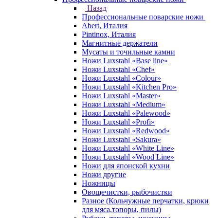
Назад
Профессиональные поварские ножи
Abert, Италия
Pintinox, Италия
Магнитные держатели
Мусаты и точильные камни
Ножи Luxstahl «Base line»
Ножи Luxstahl «Chef»
Ножи Luxstahl «Colour»
Ножи Luxstahl «Kitchen Pro»
Ножи Luxstahl «Master»
Ножи Luxstahl «Medium»
Ножи Luxstahl «Palewood»
Ножи Luxstahl «Profi»
Ножи Luxstahl «Redwood»
Ножи Luxstahl «Sakura»
Ножи Luxstahl «White Line»
Ножи Luxstahl «Wood Line»
Ножи для японской кухни
Ножи другие
Ножницы
Овощечистки, рыбочистки
Разное (Кольчужные перчатки, крюки
для мяса,топоры, пилы)