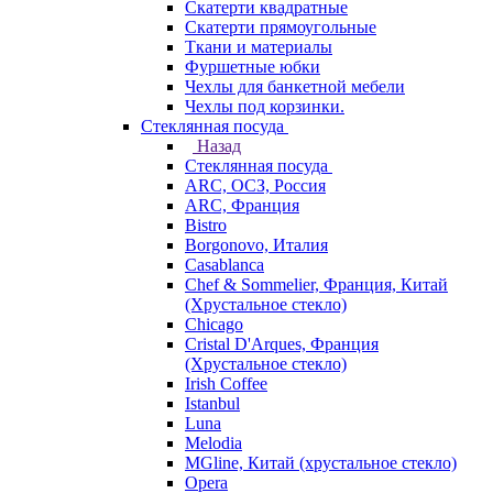
Скатерти квадратные
Скатерти прямоугольные
Ткани и материалы
Фуршетные юбки
Чехлы для банкетной мебели
Чехлы под корзинки.
Стеклянная посуда
Назад
Стеклянная посуда
ARC, ОСЗ, Россия
ARC, Франция
Bistro
Borgonovo, Италия
Casablanca
Chef & Sommelier, Франция, Китай
(Хрустальное стекло)
Chicago
Cristal D'Arques, Франция
(Хрустальное стекло)
Irish Coffee
Istanbul
Luna
Melodia
MGline, Китай (хрустальное стекло)
Opera