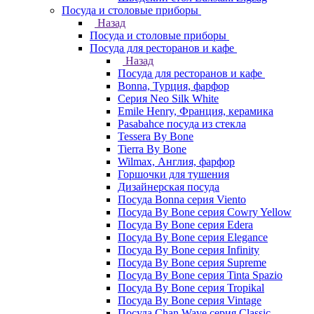
Посуда и столовые приборы
Назад
Посуда и столовые приборы
Посуда для ресторанов и кафе
Назад
Посуда для ресторанов и кафе
Bonna, Турция, фарфор
Cерия Neo Silk White
Emile Henry, Франция, керамика
Pasabahce посуда из стекла
Tessera By Bone
Tierra By Bone
Wilmax, Англия, фарфор
Горшочки для тушения
Дизайнерская посуда
Посуда Bonna серия Viento
Посуда By Bone серия Cowry Yellow
Посуда By Bone серия Edera
Посуда By Bone серия Elegance
Посуда By Bone серия Infinity
Посуда By Bone серия Supreme
Посуда By Bone серия Tinta Spazio
Посуда By Bone серия Tropikal
Посуда By Bone серия Vintage
Посуда Chan Wave серия Classic