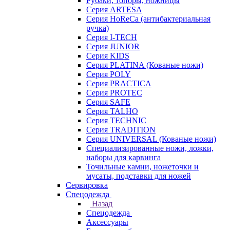
Рубаки, топоры, ножницы
Серия ARTESA
Серия HoReCa (антибактериальная
ручка)
Серия I-TECH
Серия JUNIOR
Серия KIDS
Серия PLATINA (Кованые ножи)
Серия POLY
Серия PRACTICA
Серия PROTEC
Серия SAFE
Серия TALHO
Серия TECHNIC
Серия TRADITION
Серия UNIVERSAL (Кованые ножи)
Специализированные ножи, ложки,
наборы для карвинга
Точильные камни, ножеточки и
мусаты, подставки для ножей
Сервировка
Спецодежда
Назад
Спецодежда
Аксессуары