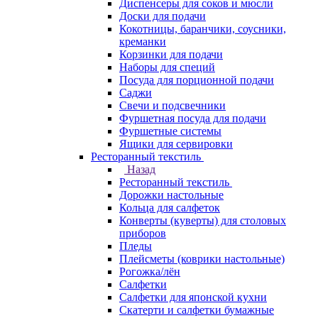
Диспенсеры для соков и мюсли
Доски для подачи
Кокотницы, баранчики, соусники,
креманки
Корзинки для подачи
Наборы для специй
Посуда для порционной подачи
Саджи
Свечи и подсвечники
Фуршетная посуда для подачи
Фуршетные системы
Ящики для сервировки
Ресторанный текстиль
Назад
Ресторанный текстиль
Дорожки настольные
Кольца для салфеток
Конверты (куверты) для столовых
приборов
Пледы
Плейсметы (коврики настольные)
Рогожка/лён
Салфетки
Салфетки для японской кухни
Скатерти и салфетки бумажные