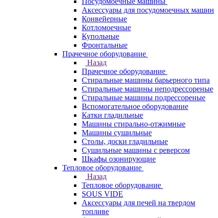
Посудомоечные машины
Аксессуары для посудомоечных машин
Конвейерные
Котломоечные
Купольные
Фронтальные
Прачечное оборудование
Назад
Прачечное оборудование
Cтиральные машины барьерного типа
Cтиральные машины неподрессореные
Cтиральные машины подрессореные
Вспомогательное оборудование
Катки гладильные
Машины стирально-отжимные
Машины сушильные
Столы, доски гладильные
Сушильные машины с реверсом
Шкафы озонирующие
Тепловое оборудование
Назад
Тепловое оборудование
SOUS VIDE
Аксессуары для печей на твердом
топливе