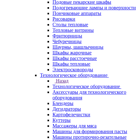
Подовые пекарские шкафы
Подогревающие лампы и поверхности
Пончиковые аппараты
Рисоварки
Столы тепловые
Тепловые витрины
Фритюрницы
Чебуречницы
Шаурмы, шашлычницы
Шкафы жарочные
Шкафы расстоечные
Шкафы тепловые
Электросковороды
Технологическое оборудование
Назад
Технологическое оборудование
Аксессуары для технологического
оборудования
Блендеры
Дегидраторы
Картофелечистки
Куттеры
Массажеры для мяса
Машины для формирования пасты
Машины протирочно-резательные