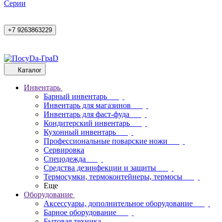
Cерии
+7 9263863229
Каталог
Инвентарь
Барный инвентарь
Инвентарь для магазинов
Инвентарь для фаст-фуда
Кондитерский инвентарь
Кухонный инвентарь
Профессиональные поварские ножи
Сервировка
Спецодежда
Средства дезинфекции и защиты
Термосумки, термоконтейнеры, термосы
Еще
Оборудование
Аксессуары, дополнительное оборудование
Барное оборудование
Бытовая техника