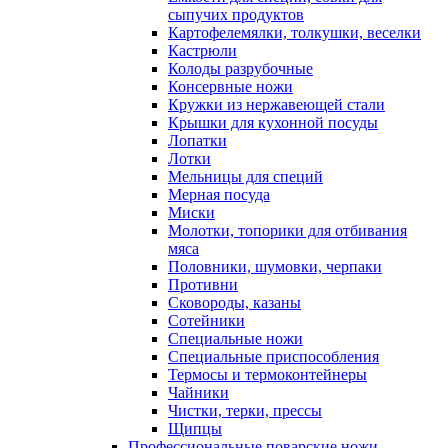
сыпучих продуктов
Картофелемялки, толкушки, веселки
Кастрюли
Колоды разрубочные
Консервные ножи
Кружки из нержавеющей стали
Крышки для кухонной посуды
Лопатки
Лотки
Мельницы для специй
Мерная посуда
Миски
Молотки, топорики для отбивания
мяса
Половники, шумовки, черпаки
Противни
Сковороды, казаны
Сотейники
Специальные ножи
Специальные приспособления
Термосы и термоконтейнеры
Чайники
Чистки, терки, прессы
Щипцы
Профессиональные поварские ножи