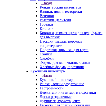
Назад
Кондитерский инвентарь
Валики, ножи, тесторезки
Венчики
Высечки, делители
Горелки
Кисточки
Коврики, термозащита для рук, бумага
для выпечки
Насадки, мешки, воронки
кондитерские
Подставки, крышки для торта
Скалки
Скребки
Формы для выпечки/выкладки
Хлебные формы, противни
Кухонный инвентарь
Назад
Кухонный инвентарь
Вилки, ложки раздаточные
Гастроемкости
Держатели инвентаря и подставки
Доски разделочные
Дуршлаги, грохоты, сита
Емкости для специй, совки для