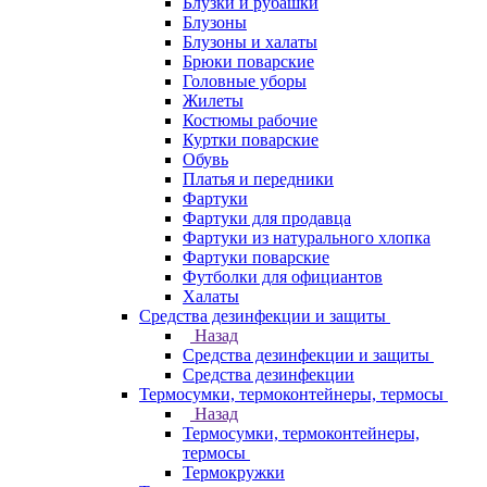
Блузки и рубашки
Блузоны
Блузоны и халаты
Брюки поварские
Головные уборы
Жилеты
Костюмы рабочие
Куртки поварские
Обувь
Платья и передники
Фартуки
Фартуки для продавца
Фартуки из натурального хлопка
Фартуки поварские
Футболки для официантов
Халаты
Средства дезинфекции и защиты
Назад
Средства дезинфекции и защиты
Средства дезинфекции
Термосумки, термоконтейнеры, термосы
Назад
Термосумки, термоконтейнеры,
термосы
Термокружки