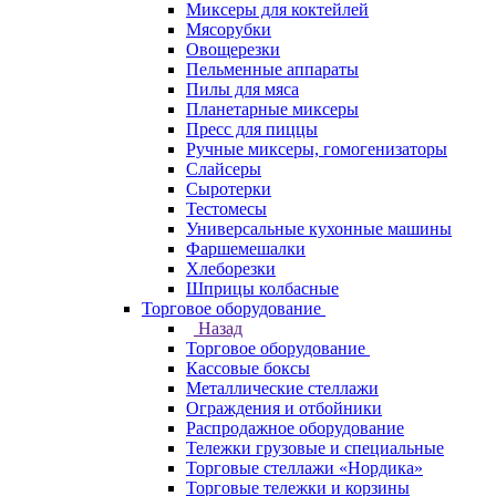
Миксеры для коктейлей
Мясорубки
Овощерезки
Пельменные аппараты
Пилы для мяса
Планетарные миксеры
Пресс для пиццы
Ручные миксеры, гомогенизаторы
Слайсеры
Сыротерки
Тестомесы
Универсальные кухонные машины
Фаршемешалки
Хлеборезки
Шприцы колбасные
Торговое оборудование
Назад
Торговое оборудование
Кассовые боксы
Металлические стеллажи
Ограждения и отбойники
Распродажное оборудование
Тележки грузовые и специальные
Торговые стеллажи «Нордика»
Торговые тележки и корзины