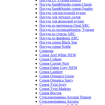
Посуда LY'S серия Horeca
Посуда Sam&Squito серия Classic
Посуда Sam&Squito серия Quadro
Посуда для восточной кухни
Посуда для детских садов
Посуда для японской кухни
Посуда из материала Opal ARC
Посуда из поликарбоната, Турция
Посуда из стекла ARC
Посуда из фарфора ARC
Посуда серия Black Star
Посуда серия Noble
Сервизы
Серия Arel White NEW
Серия Collage
Серия Corone Nori
Серия Falme Grey NEW
Серия Lambert
Серия Organica Green
Серия Organica Spicy
Серия Tvist Ivory
Серия Tvist Madeira
Серия Восток
Стеклокерамика Arcopal Trianon
Стеклокерамика Arcoroc