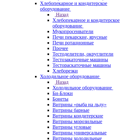
Хлебопекарное и кондитерское
оборудование
Назад
Хлебопекарное и кондитерское
оборудование
Мукопросеиватели
Печи пекарские, ярусные
Печи ротационные
Прочее
Тестоделители, округлители
Тестозакаточные машины
Тестораскаточные машины
Хлеборезки
Холодильное оборудование
Назад
Холодильное оборудование
Би-Блоки
Бонеты
Витрины «рыба на льду»
Витрины барные
Витрины кондитерские
Витрины морозильные
Витрины угловые
Витрины универсальные
Витрины холодильные