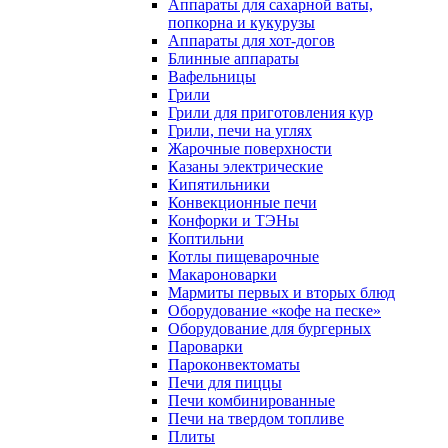
Аппараты для сахарной ваты,
попкорна и кукурузы
Аппараты для хот-догов
Блинные аппараты
Вафельницы
Грили
Грили для приготовления кур
Грили, печи на углях
Жарочные поверхности
Казаны электрические
Кипятильники
Конвекционные печи
Конфорки и ТЭНы
Коптильни
Котлы пищеварочные
Макароноварки
Мармиты первых и вторых блюд
Оборудование «кофе на песке»
Оборудование для бургерных
Пароварки
Пароконвектоматы
Печи для пиццы
Печи комбинированные
Печи на твердом топливе
Плиты