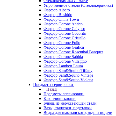
Стеклокерамика CaBaRe
Упрочненное стекло (Стеклокерамика)
Фарфор Albero
Фарфор Bushido
Фарфор China Town
Фарфор Corone Antico
Фарфор Corone Calypso
Фарфор Corone Cocorita
Фарфор Corone Cristallo
Фарфор Corone Folio
Фарфор Corone Grafica
Фарфор Corone Rosenthal Banquet
Фарфор Corone Sabbia
Фарфор Corone Villaggio
Фарфор Lambert Laura
Фарфор Sam&Squito Tiffany
Фарфор Sam&Squito Vintage
Фарфор Sam&Squito Violetta
Предметы сервировки
Назад
Предметы сервировки
Баранчики-клоши
Блюда из нержавеющей стали
Вазы, этажерки, подставки
Ведра для шампанского, льда и подачи