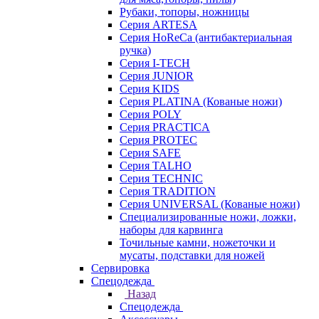
Рубаки, топоры, ножницы
Серия ARTESA
Серия HoReCa (антибактериальная
ручка)
Серия I-TECH
Серия JUNIOR
Серия KIDS
Серия PLATINA (Кованые ножи)
Серия POLY
Серия PRACTICA
Серия PROTEC
Серия SAFE
Серия TALHO
Серия TECHNIC
Серия TRADITION
Серия UNIVERSAL (Кованые ножи)
Специализированные ножи, ложки,
наборы для карвинга
Точильные камни, ножеточки и
мусаты, подставки для ножей
Сервировка
Спецодежда
Назад
Спецодежда