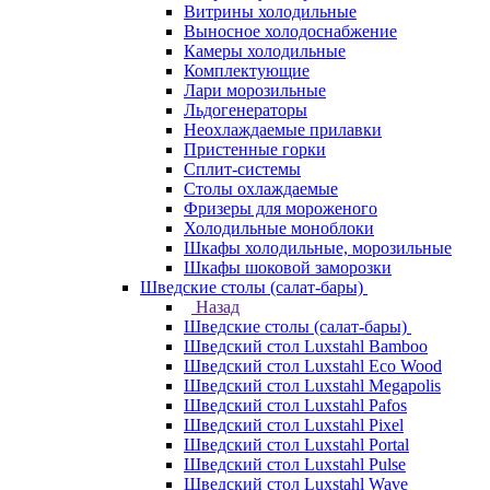
Витрины холодильные
Выносное холодоснабжение
Камеры холодильные
Комплектующие
Лари морозильные
Льдогенераторы
Неохлаждаемые прилавки
Пристенные горки
Сплит-системы
Столы охлаждаемые
Фризеры для мороженого
Холодильные моноблоки
Шкафы холодильные, морозильные
Шкафы шоковой заморозки
Шведские столы (салат-бары)
Назад
Шведские столы (салат-бары)
Шведский стол Luxstahl Bamboo
Шведский стол Luxstahl Eco Wood
Шведский стол Luxstahl Megapolis
Шведский стол Luxstahl Pafos
Шведский стол Luxstahl Pixel
Шведский стол Luxstahl Portal
Шведский стол Luxstahl Pulse
Шведский стол Luxstahl Wave