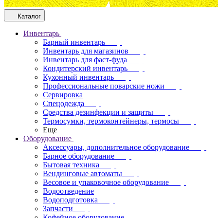
Каталог
Инвентарь
Барный инвентарь
Инвентарь для магазинов
Инвентарь для фаст-фуда
Кондитерский инвентарь
Кухонный инвентарь
Профессиональные поварские ножи
Сервировка
Спецодежда
Средства дезинфекции и защиты
Термосумки, термоконтейнеры, термосы
Еще
Оборудование
Аксессуары, дополнительное оборудование
Барное оборудование
Бытовая техника
Вендинговые автоматы
Весовое и упаковочное оборудование
Водоотведение
Водоподготовка
Запчасти
Кофейное оборудование