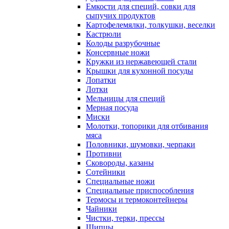
Емкости для специй, совки для
сыпучих продуктов
Картофелемялки, толкушки, веселки
Кастрюли
Колоды разрубочные
Консервные ножи
Кружки из нержавеющей стали
Крышки для кухонной посуды
Лопатки
Лотки
Мельницы для специй
Мерная посуда
Миски
Молотки, топорики для отбивания
мяса
Половники, шумовки, черпаки
Противни
Сковороды, казаны
Сотейники
Специальные ножи
Специальные приспособления
Термосы и термоконтейнеры
Чайники
Чистки, терки, прессы
Щипцы