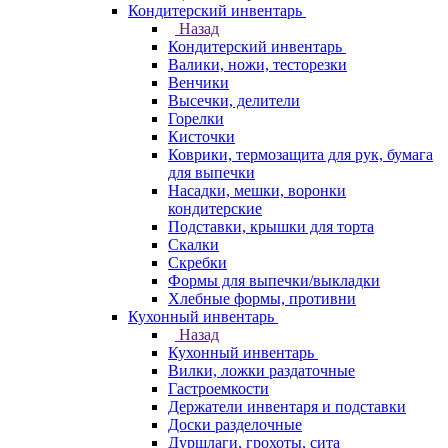
Кондитерский инвентарь
Назад
Кондитерский инвентарь
Валики, ножи, тесторезки
Венчики
Высечки, делители
Горелки
Кисточки
Коврики, термозащита для рук, бумага
для выпечки
Насадки, мешки, воронки
кондитерские
Подставки, крышки для торта
Скалки
Скребки
Формы для выпечки/выкладки
Хлебные формы, противни
Кухонный инвентарь
Назад
Кухонный инвентарь
Вилки, ложки раздаточные
Гастроемкости
Держатели инвентаря и подставки
Доски разделочные
Дуршлаги, грохоты, сита