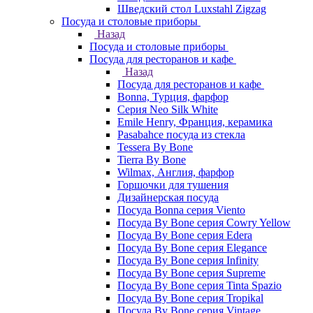
Шведский стол Luxstahl Zigzag
Посуда и столовые приборы
Назад
Посуда и столовые приборы
Посуда для ресторанов и кафе
Назад
Посуда для ресторанов и кафе
Bonna, Турция, фарфор
Cерия Neo Silk White
Emile Henry, Франция, керамика
Pasabahce посуда из стекла
Tessera By Bone
Tierra By Bone
Wilmax, Англия, фарфор
Горшочки для тушения
Дизайнерская посуда
Посуда Bonna серия Viento
Посуда By Bone серия Cowry Yellow
Посуда By Bone серия Edera
Посуда By Bone серия Elegance
Посуда By Bone серия Infinity
Посуда By Bone серия Supreme
Посуда By Bone серия Tinta Spazio
Посуда By Bone серия Tropikal
Посуда By Bone серия Vintage