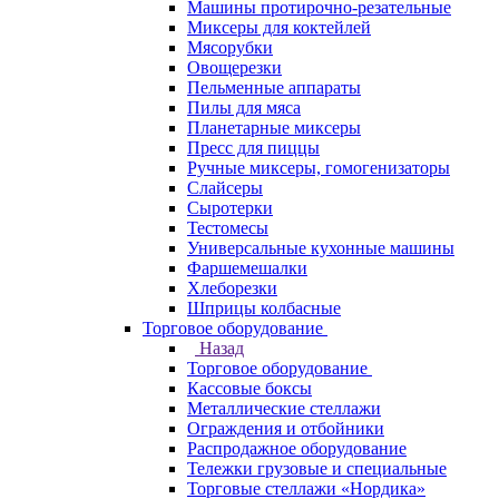
Машины протирочно-резательные
Миксеры для коктейлей
Мясорубки
Овощерезки
Пельменные аппараты
Пилы для мяса
Планетарные миксеры
Пресс для пиццы
Ручные миксеры, гомогенизаторы
Слайсеры
Сыротерки
Тестомесы
Универсальные кухонные машины
Фаршемешалки
Хлеборезки
Шприцы колбасные
Торговое оборудование
Назад
Торговое оборудование
Кассовые боксы
Металлические стеллажи
Ограждения и отбойники
Распродажное оборудование
Тележки грузовые и специальные
Торговые стеллажи «Нордика»