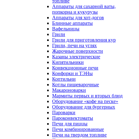
топливе
Аппараты для сахарной ваты,
попкорна и кукурузы
Аппараты для хот-догов
Блинные аппараты
Вафельницы
Грили
Грили для приготовления кур
Грили, печи на углях
Жарочные поверхности
Казаны электрические
Кипятильники
Конвекционные печи
Конфорки и ТЭНы
Коптильни
Котлы пищеварочные
Макароноварки
Мармиты первых и вторых блюд
Оборудование «кофе на песке»
Оборудование для бургерных
Пароварки
Пароконвектоматы
Печи для пиццы
Печи комбинированные
Печи на твердом топливе