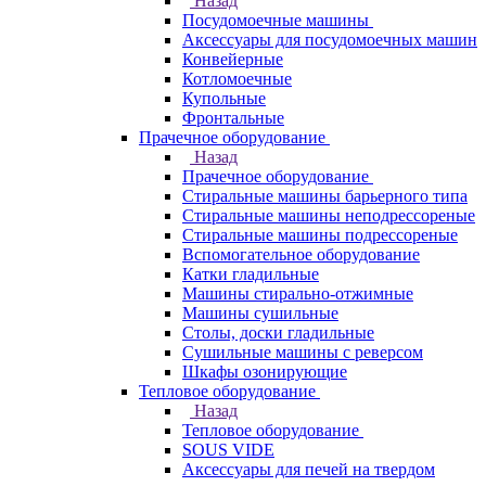
Назад
Посудомоечные машины
Аксессуары для посудомоечных машин
Конвейерные
Котломоечные
Купольные
Фронтальные
Прачечное оборудование
Назад
Прачечное оборудование
Cтиральные машины барьерного типа
Cтиральные машины неподрессореные
Cтиральные машины подрессореные
Вспомогательное оборудование
Катки гладильные
Машины стирально-отжимные
Машины сушильные
Столы, доски гладильные
Сушильные машины с реверсом
Шкафы озонирующие
Тепловое оборудование
Назад
Тепловое оборудование
SOUS VIDE
Аксессуары для печей на твердом