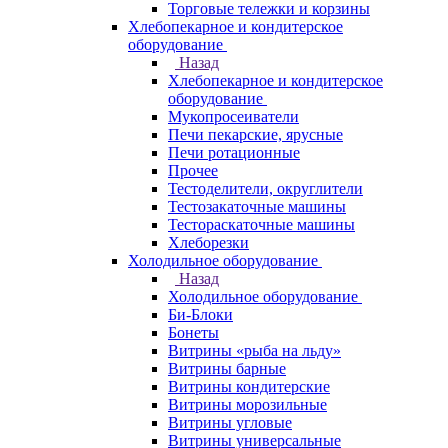
Торговые тележки и корзины
Хлебопекарное и кондитерское
оборудование
Назад
Хлебопекарное и кондитерское
оборудование
Мукопросеиватели
Печи пекарские, ярусные
Печи ротационные
Прочее
Тестоделители, округлители
Тестозакаточные машины
Тестораскаточные машины
Хлеборезки
Холодильное оборудование
Назад
Холодильное оборудование
Би-Блоки
Бонеты
Витрины «рыба на льду»
Витрины барные
Витрины кондитерские
Витрины морозильные
Витрины угловые
Витрины универсальные