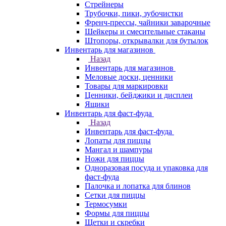
Стрейнеры
Трубочки, пики, зубочистки
Френч-прессы, чайники заварочные
Шейкеры и смесительные стаканы
Штопоры, открывалки для бутылок
Инвентарь для магазинов
Назад
Инвентарь для магазинов
Меловые доски, ценники
Товары для маркировки
Ценники, бейджики и дисплеи
Ящики
Инвентарь для фаст-фуда
Назад
Инвентарь для фаст-фуда
Лопаты для пиццы
Мангал и шампуры
Ножи для пиццы
Одноразовая посуда и упаковка для
фаст-фуда
Палочка и лопатка для блинов
Сетки для пиццы
Термосумки
Формы для пиццы
Щетки и скребки