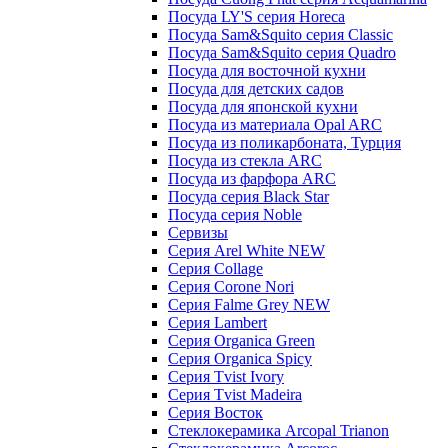
Посуда LY'S серия Horeca
Посуда Sam&Squito серия Classic
Посуда Sam&Squito серия Quadro
Посуда для восточной кухни
Посуда для детских садов
Посуда для японской кухни
Посуда из материала Opal ARC
Посуда из поликарбоната, Турция
Посуда из стекла ARC
Посуда из фарфора ARC
Посуда серия Black Star
Посуда серия Noble
Сервизы
Серия Arel White NEW
Серия Collage
Серия Corone Nori
Серия Falme Grey NEW
Серия Lambert
Серия Organica Green
Серия Organica Spicy
Серия Tvist Ivory
Серия Tvist Madeira
Серия Восток
Стеклокерамика Arcopal Trianon