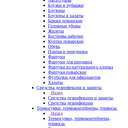
Аксессуары
Блузки и рубашки
Блузоны
Блузоны и халаты
Брюки поварские
Головные уборы
Жилеты
Костюмы рабочие
Куртки поварские
Обувь
Платья и передники
Фартуки
Фартуки для продавца
Фартуки из натурального хлопка
Фартуки поварские
Футболки для официантов
Халаты
Средства дезинфекции и защиты
Назад
Средства дезинфекции и защиты
Средства дезинфекции
Термосумки, термоконтейнеры, термосы
Назад
Термосумки, термоконтейнеры,
термосы