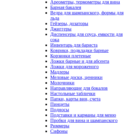
Ареометры, термометры для вина
Барная бакалея
Ведра для шампанского, формы для
льда
Гейзеры, дозаторы
Джиггеры
Диспенсеры для соуса, емкости для
сока
Инвентарь для бариста
Коврики, подкладки барные
Корзинки плетеные
Ложки барные и для абсента
Ложки для мороженого
Мадлеры
Меловые доски, ценники
Молочники
Направляющие для бокалов
Настольные таблички
Папки, карты вин, счета
Пинцеты
Подносы
Подставки и карманы для меню
Пробки для вина и шампанского
Риммеры
Сифоны