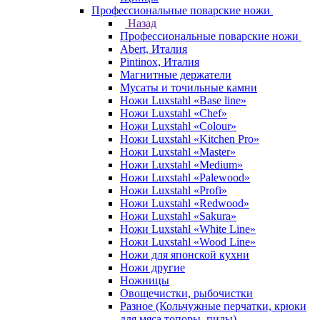
Профессиональные поварские ножи
Назад
Профессиональные поварские ножи
Abert, Италия
Pintinox, Италия
Магнитные держатели
Мусаты и точильные камни
Ножи Luxstahl «Base line»
Ножи Luxstahl «Chef»
Ножи Luxstahl «Colour»
Ножи Luxstahl «Kitchen Pro»
Ножи Luxstahl «Master»
Ножи Luxstahl «Medium»
Ножи Luxstahl «Palewood»
Ножи Luxstahl «Profi»
Ножи Luxstahl «Redwood»
Ножи Luxstahl «Sakura»
Ножи Luxstahl «White Line»
Ножи Luxstahl «Wood Line»
Ножи для японской кухни
Ножи другие
Ножницы
Овощечистки, рыбочистки
Разное (Кольчужные перчатки, крюки
для мяса,топоры, пилы)