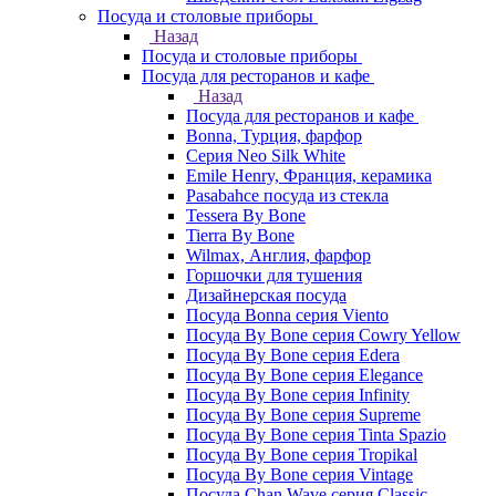
Посуда и столовые приборы
Назад
Посуда и столовые приборы
Посуда для ресторанов и кафе
Назад
Посуда для ресторанов и кафе
Bonna, Турция, фарфор
Cерия Neo Silk White
Emile Henry, Франция, керамика
Pasabahce посуда из стекла
Tessera By Bone
Tierra By Bone
Wilmax, Англия, фарфор
Горшочки для тушения
Дизайнерская посуда
Посуда Bonna серия Viento
Посуда By Bone серия Cowry Yellow
Посуда By Bone серия Edera
Посуда By Bone серия Elegance
Посуда By Bone серия Infinity
Посуда By Bone серия Supreme
Посуда By Bone серия Tinta Spazio
Посуда By Bone серия Tropikal
Посуда By Bone серия Vintage
Посуда Chan Wave серия Classic