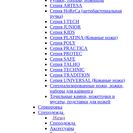
Рубаки, топоры, ножницы
Серия ARTESA
Серия HoReCa (антибактериальная
ручка)
Серия I-TECH
Серия JUNIOR
Серия KIDS
Серия PLATINA (Кованые ножи)
Серия POLY
Серия PRACTICA
Серия PROTEC
Серия SAFE
Серия TALHO
Серия TECHNIC
Серия TRADITION
Серия UNIVERSAL (Кованые ножи)
Специализированные ножи, ложки,
наборы для карвинга
Точильные камни, ножеточки и
мусаты, подставки для ножей
Сервировка
Спецодежда
Назад
Спецодежда
Аксессуары