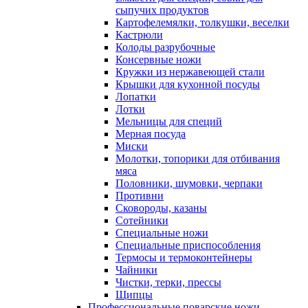
сыпучих продуктов
Картофелемялки, толкушки, веселки
Кастрюли
Колоды разрубочные
Консервные ножи
Кружки из нержавеющей стали
Крышки для кухонной посуды
Лопатки
Лотки
Мельницы для специй
Мерная посуда
Миски
Молотки, топорики для отбивания
мяса
Половники, шумовки, черпаки
Противни
Сковороды, казаны
Сотейники
Специальные ножи
Специальные приспособления
Термосы и термоконтейнеры
Чайники
Чистки, терки, прессы
Щипцы
Профессиональные поварские ножи