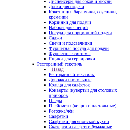
Диспенсеры для соков и мюсли
Доски для подачи
Кокотницы, баранчики, соусники,
креманки
Корзинки для подачи
Наборы для специй
Посуда для порционной подачи
Саджи
Свечи и подсвечники
Фуршетная посуда для подачи
Фуршетные системы
Ящики для сервировки
Ресторанный текстиль
Назад
Ресторанный текстиль
Дорожки настольные
Кольца для салфеток
Конверты (куверты) для столовых
приборов
Пледы
Плейсметы (коврики настольные)
Рогожка/лён
Салфетки
Салфетки для японской кухни
Скатерти и салфетки бумажные