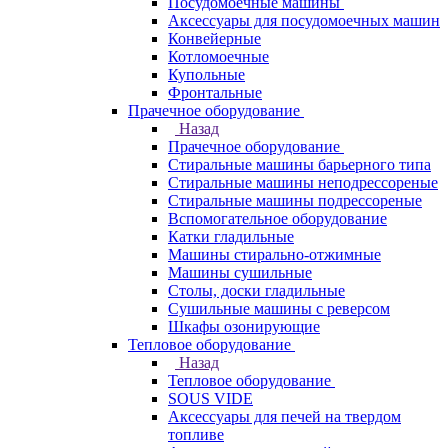
Посудомоечные машины
Аксессуары для посудомоечных машин
Конвейерные
Котломоечные
Купольные
Фронтальные
Прачечное оборудование
Назад
Прачечное оборудование
Cтиральные машины барьерного типа
Cтиральные машины неподрессореные
Cтиральные машины подрессореные
Вспомогательное оборудование
Катки гладильные
Машины стирально-отжимные
Машины сушильные
Столы, доски гладильные
Сушильные машины с реверсом
Шкафы озонирующие
Тепловое оборудование
Назад
Тепловое оборудование
SOUS VIDE
Аксессуары для печей на твердом
топливе