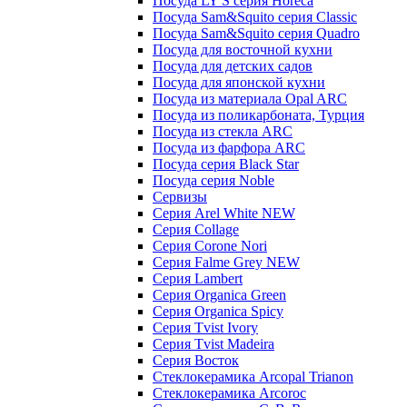
Посуда LY'S серия Horeca
Посуда Sam&Squito серия Classic
Посуда Sam&Squito серия Quadro
Посуда для восточной кухни
Посуда для детских садов
Посуда для японской кухни
Посуда из материала Opal ARC
Посуда из поликарбоната, Турция
Посуда из стекла ARC
Посуда из фарфора ARC
Посуда серия Black Star
Посуда серия Noble
Сервизы
Серия Arel White NEW
Серия Collage
Серия Corone Nori
Серия Falme Grey NEW
Серия Lambert
Серия Organica Green
Серия Organica Spicy
Серия Tvist Ivory
Серия Tvist Madeira
Серия Восток
Стеклокерамика Arcopal Trianon
Стеклокерамика Arcoroc