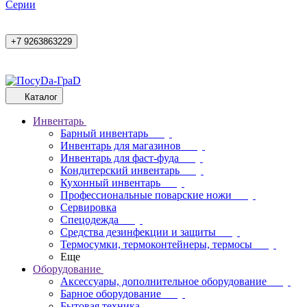
Cерии
+7 9263863229
Каталог
Инвентарь
Барный инвентарь
Инвентарь для магазинов
Инвентарь для фаст-фуда
Кондитерский инвентарь
Кухонный инвентарь
Профессиональные поварские ножи
Сервировка
Спецодежда
Средства дезинфекции и защиты
Термосумки, термоконтейнеры, термосы
Еще
Оборудование
Аксессуары, дополнительное оборудование
Барное оборудование
Бытовая техника