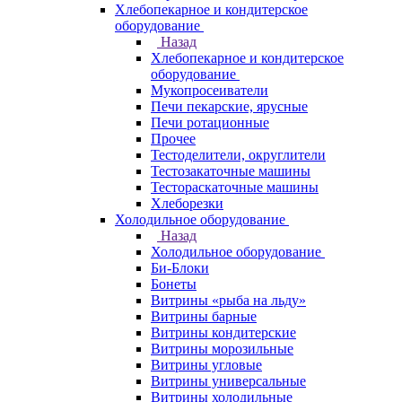
Хлебопекарное и кондитерское
оборудование
Назад
Хлебопекарное и кондитерское
оборудование
Мукопросеиватели
Печи пекарские, ярусные
Печи ротационные
Прочее
Тестоделители, округлители
Тестозакаточные машины
Тестораскаточные машины
Хлеборезки
Холодильное оборудование
Назад
Холодильное оборудование
Би-Блоки
Бонеты
Витрины «рыба на льду»
Витрины барные
Витрины кондитерские
Витрины морозильные
Витрины угловые
Витрины универсальные
Витрины холодильные