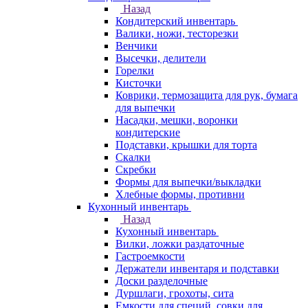
Назад
Кондитерский инвентарь
Валики, ножи, тесторезки
Венчики
Высечки, делители
Горелки
Кисточки
Коврики, термозащита для рук, бумага
для выпечки
Насадки, мешки, воронки
кондитерские
Подставки, крышки для торта
Скалки
Скребки
Формы для выпечки/выкладки
Хлебные формы, противни
Кухонный инвентарь
Назад
Кухонный инвентарь
Вилки, ложки раздаточные
Гастроемкости
Держатели инвентаря и подставки
Доски разделочные
Дуршлаги, грохоты, сита
Емкости для специй, совки для