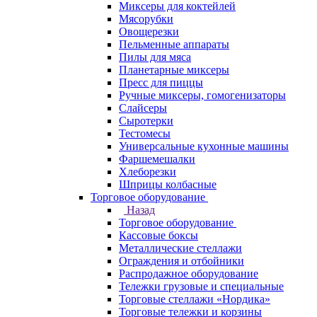
Миксеры для коктейлей
Мясорубки
Овощерезки
Пельменные аппараты
Пилы для мяса
Планетарные миксеры
Пресс для пиццы
Ручные миксеры, гомогенизаторы
Слайсеры
Сыротерки
Тестомесы
Универсальные кухонные машины
Фаршемешалки
Хлеборезки
Шприцы колбасные
Торговое оборудование
Назад
Торговое оборудование
Кассовые боксы
Металлические стеллажи
Ограждения и отбойники
Распродажное оборудование
Тележки грузовые и специальные
Торговые стеллажи «Нордика»
Торговые тележки и корзины