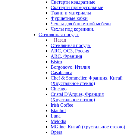
Скатерти квадратные
Скатерти прямоугольные
Ткани и материалы
Фуршетные юбки
Чехлы для банкетной мебели
Чехлы под корзинки.
Стеклянная посуда
Назад
Стеклянная посуда
ARC, ОСЗ, Россия
ARC, Франция
Bistro
Borgonovo, Италия
Casablanca
Chef & Sommelier, Франция, Китай
(Хрустальное стекло)
Chicago
Cristal D'Arques, Франция
(Хрустальное стекло)
Irish Coffee
Istanbul
Luna
Melodia
MGline, Китай (хрустальное стекло)
Opera