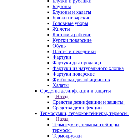
Блузки и рубашки
Блузоны
Блузоны и халаты
Брюки поварские
Головные уборы
Жилеты
Костюмы рабочие
Куртки поварские
Обувь
Платья и передники
Фартуки
Фартуки для продавца
Фартуки из натурального хлопка
Фартуки поварские
Футболки для официантов
Халаты
Средства дезинфекции и защиты
Назад
Средства дезинфекции и защиты
Средства дезинфекции
Термосумки, термоконтейнеры, термосы
Назад
Термосумки, термоконтейнеры,
термосы
Термокружки