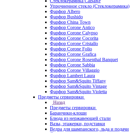
Стеклокерамика CaBaRe
Упрочненное стекло (Стеклокерамика)
Фарфор Albero
Фарфор Bushido
Фарфор China Town
Фарфор Corone Antico
Фарфор Corone Calypso
Фарфор Corone Cocorita
Фарфор Corone Cristallo
Фарфор Corone Folio
Фарфор Corone Grafica
Фарфор Corone Rosenthal Banquet
Фарфор Corone Sabbia
Фарфор Corone Villaggio
Фарфор Lambert Laura
Фарфор Sam&Squito Tiffany
Фарфор Sam&Squito Vintage
Фарфор Sam&Squito Violetta
Предметы сервировки
Назад
Предметы сервировки
Баранчики-клоши
Блюда из нержавеющей стали
Вазы, этажерки, подставки
Ведра для шампанского, льда и подачи