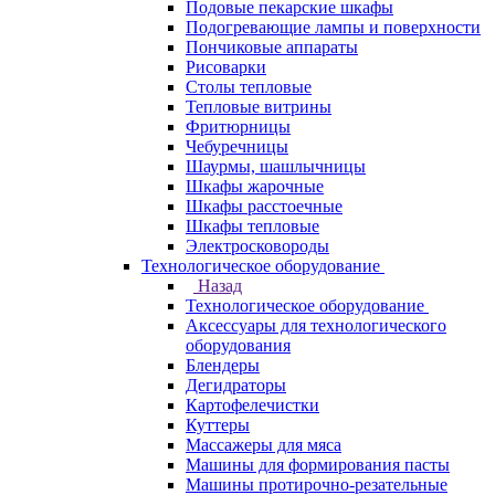
Подовые пекарские шкафы
Подогревающие лампы и поверхности
Пончиковые аппараты
Рисоварки
Столы тепловые
Тепловые витрины
Фритюрницы
Чебуречницы
Шаурмы, шашлычницы
Шкафы жарочные
Шкафы расстоечные
Шкафы тепловые
Электросковороды
Технологическое оборудование
Назад
Технологическое оборудование
Аксессуары для технологического
оборудования
Блендеры
Дегидраторы
Картофелечистки
Куттеры
Массажеры для мяса
Машины для формирования пасты
Машины протирочно-резательные