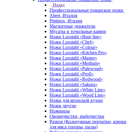
Назад
Профессиональные поварские ножи
Abert, Италия
Pintinox, Италия
Магнитные держатели
Мусаты и точильные камни
Ножи Luxstahl «Base line»
Ножи Luxstahl «Chef»
Ножи Luxstahl «Colour»
Ножи Luxstahl «Kitchen Pro»
Ножи Luxstahl «Master»
Ножи Luxstahl «Medium»
Ножи Luxstahl «Palewood»
Ножи Luxstahl «Profi»
Ножи Luxstahl «Redwood»
Ножи Luxstahl «Sakura»
Ножи Luxstahl «White Line»
Ножи Luxstahl «Wood Line»
Ножи для японской кухни
Ножи другие
Ножницы
Овощечистки, рыбочистки
Разное (Кольчужные перчатки, крюки
для мяса,топоры, пилы)