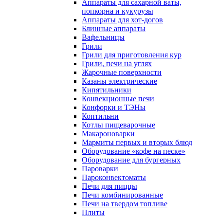
Аппараты для сахарной ваты,
попкорна и кукурузы
Аппараты для хот-догов
Блинные аппараты
Вафельницы
Грили
Грили для приготовления кур
Грили, печи на углях
Жарочные поверхности
Казаны электрические
Кипятильники
Конвекционные печи
Конфорки и ТЭНы
Коптильни
Котлы пищеварочные
Макароноварки
Мармиты первых и вторых блюд
Оборудование «кофе на песке»
Оборудование для бургерных
Пароварки
Пароконвектоматы
Печи для пиццы
Печи комбинированные
Печи на твердом топливе
Плиты