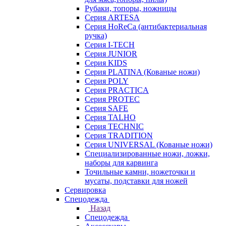
Рубаки, топоры, ножницы
Серия ARTESA
Серия HoReCa (антибактериальная
ручка)
Серия I-TECH
Серия JUNIOR
Серия KIDS
Серия PLATINA (Кованые ножи)
Серия POLY
Серия PRACTICA
Серия PROTEC
Серия SAFE
Серия TALHO
Серия TECHNIC
Серия TRADITION
Серия UNIVERSAL (Кованые ножи)
Специализированные ножи, ложки,
наборы для карвинга
Точильные камни, ножеточки и
мусаты, подставки для ножей
Сервировка
Спецодежда
Назад
Спецодежда