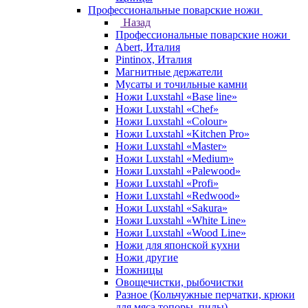
Профессиональные поварские ножи
Назад
Профессиональные поварские ножи
Abert, Италия
Pintinox, Италия
Магнитные держатели
Мусаты и точильные камни
Ножи Luxstahl «Base line»
Ножи Luxstahl «Chef»
Ножи Luxstahl «Colour»
Ножи Luxstahl «Kitchen Pro»
Ножи Luxstahl «Master»
Ножи Luxstahl «Medium»
Ножи Luxstahl «Palewood»
Ножи Luxstahl «Profi»
Ножи Luxstahl «Redwood»
Ножи Luxstahl «Sakura»
Ножи Luxstahl «White Line»
Ножи Luxstahl «Wood Line»
Ножи для японской кухни
Ножи другие
Ножницы
Овощечистки, рыбочистки
Разное (Кольчужные перчатки, крюки
для мяса,топоры, пилы)