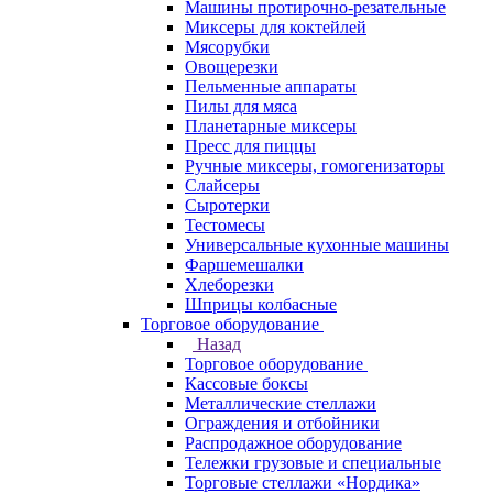
Машины протирочно-резательные
Миксеры для коктейлей
Мясорубки
Овощерезки
Пельменные аппараты
Пилы для мяса
Планетарные миксеры
Пресс для пиццы
Ручные миксеры, гомогенизаторы
Слайсеры
Сыротерки
Тестомесы
Универсальные кухонные машины
Фаршемешалки
Хлеборезки
Шприцы колбасные
Торговое оборудование
Назад
Торговое оборудование
Кассовые боксы
Металлические стеллажи
Ограждения и отбойники
Распродажное оборудование
Тележки грузовые и специальные
Торговые стеллажи «Нордика»