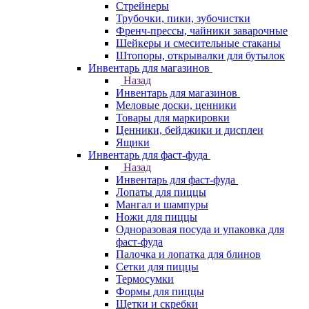
Стрейнеры
Трубочки, пики, зубочистки
Френч-прессы, чайники заварочные
Шейкеры и смесительные стаканы
Штопоры, открывалки для бутылок
Инвентарь для магазинов
Назад
Инвентарь для магазинов
Меловые доски, ценники
Товары для маркировки
Ценники, бейджики и дисплеи
Ящики
Инвентарь для фаст-фуда
Назад
Инвентарь для фаст-фуда
Лопаты для пиццы
Мангал и шампуры
Ножи для пиццы
Одноразовая посуда и упаковка для
фаст-фуда
Палочка и лопатка для блинов
Сетки для пиццы
Термосумки
Формы для пиццы
Щетки и скребки