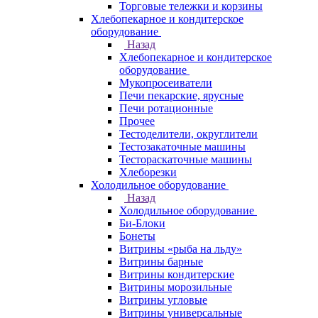
Торговые тележки и корзины
Хлебопекарное и кондитерское
оборудование
Назад
Хлебопекарное и кондитерское
оборудование
Мукопросеиватели
Печи пекарские, ярусные
Печи ротационные
Прочее
Тестоделители, округлители
Тестозакаточные машины
Тестораскаточные машины
Хлеборезки
Холодильное оборудование
Назад
Холодильное оборудование
Би-Блоки
Бонеты
Витрины «рыба на льду»
Витрины барные
Витрины кондитерские
Витрины морозильные
Витрины угловые
Витрины универсальные