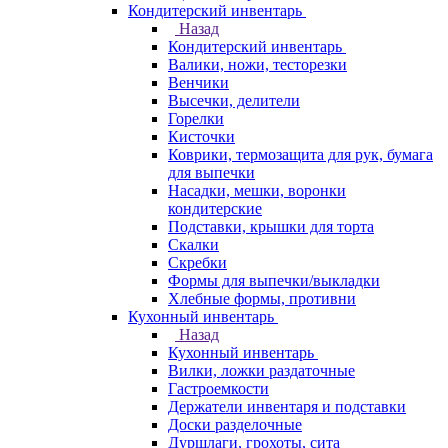
Кондитерский инвентарь
Назад
Кондитерский инвентарь
Валики, ножи, тесторезки
Венчики
Высечки, делители
Горелки
Кисточки
Коврики, термозащита для рук, бумага
для выпечки
Насадки, мешки, воронки
кондитерские
Подставки, крышки для торта
Скалки
Скребки
Формы для выпечки/выкладки
Хлебные формы, противни
Кухонный инвентарь
Назад
Кухонный инвентарь
Вилки, ложки раздаточные
Гастроемкости
Держатели инвентаря и подставки
Доски разделочные
Дуршлаги, грохоты, сита