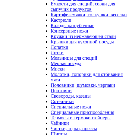
Емкости для специй, совки для
сыпучих продуктов
Картофелемялки, толкушки, веселки
Кастрюли
Колоды разрубочные
Консервные ножи
Кружки из нержавеющей стали
Крышки для кухонной посуды
Лопатки
Лотки
Мельницы для специй
Мерная посуда
Миски
Молотки, топорики для отбивания
мяса
Половники, шумовки, черпаки
Противни
Сковороды, казаны
Сотейники
Специальные ножи
Специальные приспособления
Термосы и термоконтейнеры
Чайники
Чистки, терки, прессы
Щипцы