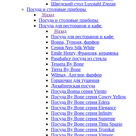
Шведский стол Luxstahl Zigzag
Посуда и столовые приборы
Назад
Посуда и столовые приборы
Посуда для ресторанов и кафе
Назад
Посуда для ресторанов и кафе
Bonna, Турция, фарфор
Cерия Neo Silk White
Emile Henry, Франция, керамика
Pasabahce посуда из стекла
Tessera By Bone
Tierra By Bone
Wilmax, Англия, фарфор
Горшочки для тушения
Дизайнерская посуда
Посуда Bonna серия Viento
Посуда By Bone серия Cowry Yellow
Посуда By Bone серия Edera
Посуда By Bone серия Elegance
Посуда By Bone серия Infinity
Посуда By Bone серия Supreme
Посуда By Bone серия Tinta Spazio
Посуда By Bone серия Tropikal
Посуда By Bone серия Vintage