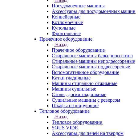
Назад
Посудомоечные машины
Аксессуары для посудомоечных машин
Конвейерные
Котломоечные
Купольные
Фронтальные
Прачечное оборудование
Назад
Прачечное оборудование
Cтиральные машины барьерного типа
Cтиральные машины неподрессореные
Cтиральные машины подрессореные
Вспомогательное оборудование
Катки гладильные
Машины стирально-отжимные
Машины сушильные
Столы, доски гладильные
Сушильные машины с реверсом
Шкафы озонирующие
Тепловое оборудование
Назад
Тепловое оборудование
SOUS VIDE
Аксессуары для печей на твердом