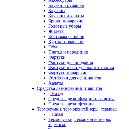
Аксессуары
Блузки и рубашки
Блузоны
Блузоны и халаты
Брюки поварские
Головные уборы
Жилеты
Костюмы рабочие
Куртки поварские
Обувь
Платья и передники
Фартуки
Фартуки для продавца
Фартуки из натурального хлопка
Фартуки поварские
Футболки для официантов
Халаты
Средства дезинфекции и защиты
Назад
Средства дезинфекции и защиты
Средства дезинфекции
Термосумки, термоконтейнеры, термосы
Назад
Термосумки, термоконтейнеры,
термосы