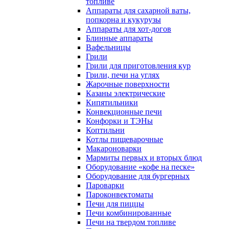
топливе
Аппараты для сахарной ваты,
попкорна и кукурузы
Аппараты для хот-догов
Блинные аппараты
Вафельницы
Грили
Грили для приготовления кур
Грили, печи на углях
Жарочные поверхности
Казаны электрические
Кипятильники
Конвекционные печи
Конфорки и ТЭНы
Коптильни
Котлы пищеварочные
Макароноварки
Мармиты первых и вторых блюд
Оборудование «кофе на песке»
Оборудование для бургерных
Пароварки
Пароконвектоматы
Печи для пиццы
Печи комбинированные
Печи на твердом топливе