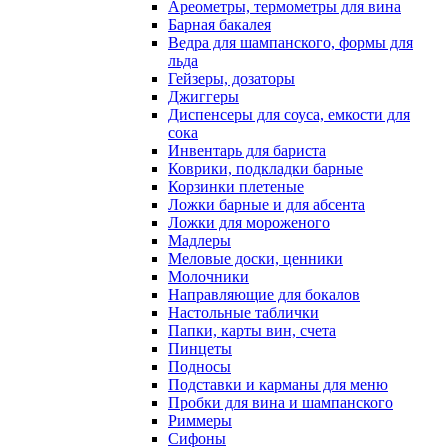
Ареометры, термометры для вина
Барная бакалея
Ведра для шампанского, формы для
льда
Гейзеры, дозаторы
Джиггеры
Диспенсеры для соуса, емкости для
сока
Инвентарь для бариста
Коврики, подкладки барные
Корзинки плетеные
Ложки барные и для абсента
Ложки для мороженого
Мадлеры
Меловые доски, ценники
Молочники
Направляющие для бокалов
Настольные таблички
Папки, карты вин, счета
Пинцеты
Подносы
Подставки и карманы для меню
Пробки для вина и шампанского
Риммеры
Сифоны