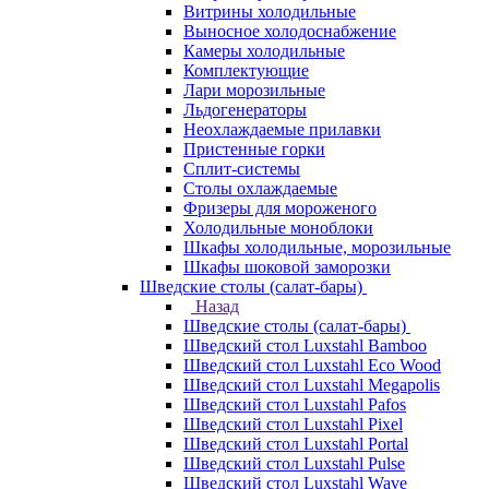
Витрины холодильные
Выносное холодоснабжение
Камеры холодильные
Комплектующие
Лари морозильные
Льдогенераторы
Неохлаждаемые прилавки
Пристенные горки
Сплит-системы
Столы охлаждаемые
Фризеры для мороженого
Холодильные моноблоки
Шкафы холодильные, морозильные
Шкафы шоковой заморозки
Шведские столы (салат-бары)
Назад
Шведские столы (салат-бары)
Шведский стол Luxstahl Bamboo
Шведский стол Luxstahl Eco Wood
Шведский стол Luxstahl Megapolis
Шведский стол Luxstahl Pafos
Шведский стол Luxstahl Pixel
Шведский стол Luxstahl Portal
Шведский стол Luxstahl Pulse
Шведский стол Luxstahl Wave