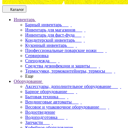
Каталог
Инвентарь
Барный инвентарь
Инвентарь для магазинов
Инвентарь для фаст-фуда
Кондитерский инвентарь
Кухонный инвентарь
Профессиональные поварские ножи
Сервировка
Спецодежда
Средства дезинфекции и защиты
Термосумки, термоконтейнеры, термосы
Еще
Оборудование
Аксессуары, дополнительное оборудование
Барное оборудование
Бытовая техника
Вендинговые автоматы
Весовое и упаковочное оборудование
Водоотведение
Водоподготовка
Запчасти
Кофейное оборудование