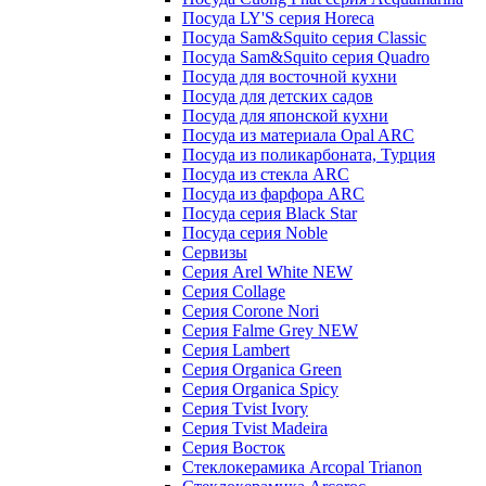
Посуда LY'S серия Horeca
Посуда Sam&Squito серия Classic
Посуда Sam&Squito серия Quadro
Посуда для восточной кухни
Посуда для детских садов
Посуда для японской кухни
Посуда из материала Opal ARC
Посуда из поликарбоната, Турция
Посуда из стекла ARC
Посуда из фарфора ARC
Посуда серия Black Star
Посуда серия Noble
Сервизы
Серия Arel White NEW
Серия Collage
Серия Corone Nori
Серия Falme Grey NEW
Серия Lambert
Серия Organica Green
Серия Organica Spicy
Серия Tvist Ivory
Серия Tvist Madeira
Серия Восток
Стеклокерамика Arcopal Trianon