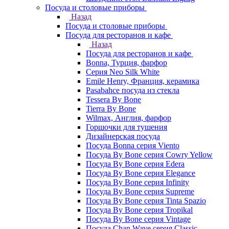
Посуда и столовые приборы
Назад
Посуда и столовые приборы
Посуда для ресторанов и кафе
Назад
Посуда для ресторанов и кафе
Bonna, Турция, фарфор
Cерия Neo Silk White
Emile Henry, Франция, керамика
Pasabahce посуда из стекла
Tessera By Bone
Tierra By Bone
Wilmax, Англия, фарфор
Горшочки для тушения
Дизайнерская посуда
Посуда Bonna серия Viento
Посуда By Bone серия Cowry Yellow
Посуда By Bone серия Edera
Посуда By Bone серия Elegance
Посуда By Bone серия Infinity
Посуда By Bone серия Supreme
Посуда By Bone серия Tinta Spazio
Посуда By Bone серия Tropikal
Посуда By Bone серия Vintage
Посуда Chan Wave серия Classic