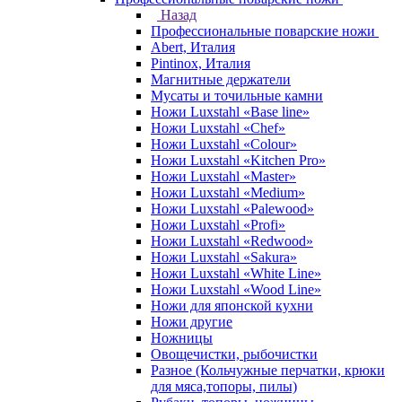
Назад
Профессиональные поварские ножи
Abert, Италия
Pintinox, Италия
Магнитные держатели
Мусаты и точильные камни
Ножи Luxstahl «Base line»
Ножи Luxstahl «Chef»
Ножи Luxstahl «Colour»
Ножи Luxstahl «Kitchen Pro»
Ножи Luxstahl «Master»
Ножи Luxstahl «Medium»
Ножи Luxstahl «Palewood»
Ножи Luxstahl «Profi»
Ножи Luxstahl «Redwood»
Ножи Luxstahl «Sakura»
Ножи Luxstahl «White Line»
Ножи Luxstahl «Wood Line»
Ножи для японской кухни
Ножи другие
Ножницы
Овощечистки, рыбочистки
Разное (Кольчужные перчатки, крюки
для мяса,топоры, пилы)