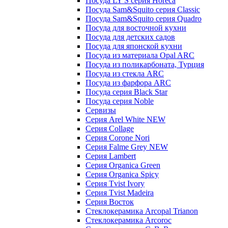
Посуда LY'S серия Horeca
Посуда Sam&Squito серия Classic
Посуда Sam&Squito серия Quadro
Посуда для восточной кухни
Посуда для детских садов
Посуда для японской кухни
Посуда из материала Opal ARC
Посуда из поликарбоната, Турция
Посуда из стекла ARC
Посуда из фарфора ARC
Посуда серия Black Star
Посуда серия Noble
Сервизы
Серия Arel White NEW
Серия Collage
Серия Corone Nori
Серия Falme Grey NEW
Серия Lambert
Серия Organica Green
Серия Organica Spicy
Серия Tvist Ivory
Серия Tvist Madeira
Серия Восток
Стеклокерамика Arcopal Trianon
Стеклокерамика Arcoroc