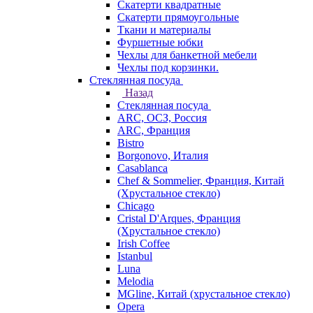
Скатерти квадратные
Скатерти прямоугольные
Ткани и материалы
Фуршетные юбки
Чехлы для банкетной мебели
Чехлы под корзинки.
Стеклянная посуда
Назад
Стеклянная посуда
ARC, ОСЗ, Россия
ARC, Франция
Bistro
Borgonovo, Италия
Casablanca
Chef & Sommelier, Франция, Китай
(Хрустальное стекло)
Chicago
Cristal D'Arques, Франция
(Хрустальное стекло)
Irish Coffee
Istanbul
Luna
Melodia
MGline, Китай (хрустальное стекло)
Opera