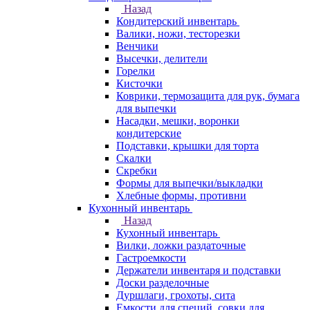
Назад
Кондитерский инвентарь
Валики, ножи, тесторезки
Венчики
Высечки, делители
Горелки
Кисточки
Коврики, термозащита для рук, бумага
для выпечки
Насадки, мешки, воронки
кондитерские
Подставки, крышки для торта
Скалки
Скребки
Формы для выпечки/выкладки
Хлебные формы, противни
Кухонный инвентарь
Назад
Кухонный инвентарь
Вилки, ложки раздаточные
Гастроемкости
Держатели инвентаря и подставки
Доски разделочные
Дуршлаги, грохоты, сита
Емкости для специй, совки для