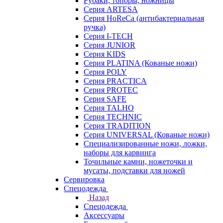
Рубаки, топоры, ножницы
Серия ARTESA
Серия HoReCa (антибактериальная
ручка)
Серия I-TECH
Серия JUNIOR
Серия KIDS
Серия PLATINA (Кованые ножи)
Серия POLY
Серия PRACTICA
Серия PROTEC
Серия SAFE
Серия TALHO
Серия TECHNIC
Серия TRADITION
Серия UNIVERSAL (Кованые ножи)
Специализированные ножи, ложки,
наборы для карвинга
Точильные камни, ножеточки и
мусаты, подставки для ножей
Сервировка
Спецодежда
Назад
Спецодежда
Аксессуары