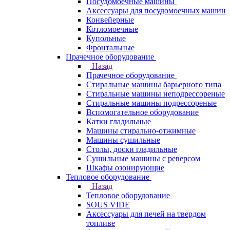
Посудомоечные машины
Аксессуары для посудомоечных машин
Конвейерные
Котломоечные
Купольные
Фронтальные
Прачечное оборудование
Назад
Прачечное оборудование
Cтиральные машины барьерного типа
Cтиральные машины неподрессореные
Cтиральные машины подрессореные
Вспомогательное оборудование
Катки гладильные
Машины стирально-отжимные
Машины сушильные
Столы, доски гладильные
Сушильные машины с реверсом
Шкафы озонирующие
Тепловое оборудование
Назад
Тепловое оборудование
SOUS VIDE
Аксессуары для печей на твердом
топливе