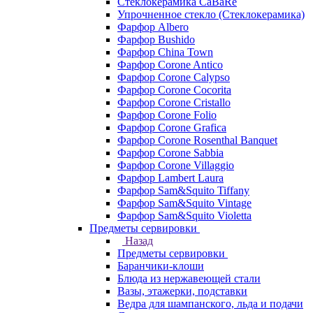
Стеклокерамика CaBaRe
Упрочненное стекло (Стеклокерамика)
Фарфор Albero
Фарфор Bushido
Фарфор China Town
Фарфор Corone Antico
Фарфор Corone Calypso
Фарфор Corone Cocorita
Фарфор Corone Cristallo
Фарфор Corone Folio
Фарфор Corone Grafica
Фарфор Corone Rosenthal Banquet
Фарфор Corone Sabbia
Фарфор Corone Villaggio
Фарфор Lambert Laura
Фарфор Sam&Squito Tiffany
Фарфор Sam&Squito Vintage
Фарфор Sam&Squito Violetta
Предметы сервировки
Назад
Предметы сервировки
Баранчики-клоши
Блюда из нержавеющей стали
Вазы, этажерки, подставки
Ведра для шампанского, льда и подачи