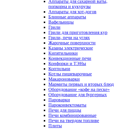
Аппараты для сахарной ваты,
попкорна и кукурузы
Аппараты для хот-догов
Блинные аппараты
Вафельницы
Грили
Грили для приготовления кур
Грили, печи на углях
Жарочные поверхности
Казаны электрические
Кипятильники
Конвекционные печи
Конфорки и ТЭНы
Коптильни
Котлы пищеварочные
Макароноварки
Мармиты первых и вторых блюд
Оборудование «кофе на песке»
Оборудование для бургерных
Пароварки
Пароконвектоматы
Печи для пиццы
Печи комбинированные
Печи на твердом топливе
Плиты