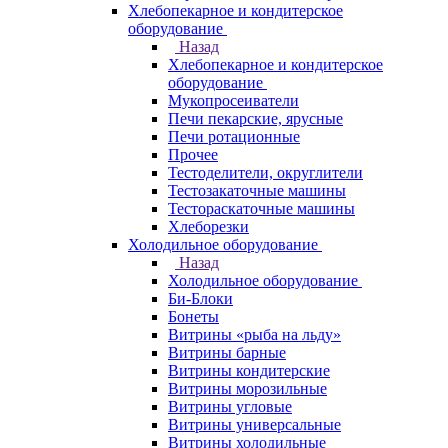
Хлебопекарное и кондитерское
оборудование
Назад
Хлебопекарное и кондитерское
оборудование
Мукопросеиватели
Печи пекарские, ярусные
Печи ротационные
Прочее
Тестоделители, округлители
Тестозакаточные машины
Тестораскаточные машины
Хлеборезки
Холодильное оборудование
Назад
Холодильное оборудование
Би-Блоки
Бонеты
Витрины «рыба на льду»
Витрины барные
Витрины кондитерские
Витрины морозильные
Витрины угловые
Витрины универсальные
Витрины холодильные