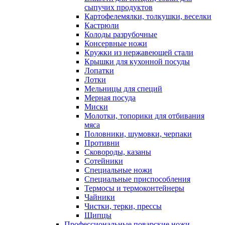
сыпучих продуктов
Картофелемялки, толкушки, веселки
Кастрюли
Колоды разрубочные
Консервные ножи
Кружки из нержавеющей стали
Крышки для кухонной посуды
Лопатки
Лотки
Мельницы для специй
Мерная посуда
Миски
Молотки, топорики для отбивания
мяса
Половники, шумовки, черпаки
Противни
Сковороды, казаны
Сотейники
Специальные ножи
Специальные приспособления
Термосы и термоконтейнеры
Чайники
Чистки, терки, прессы
Щипцы
Профессиональные поварские ножи