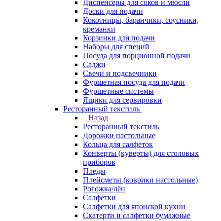
Диспенсеры для соков и мюсли
Доски для подачи
Кокотницы, баранчики, соусники,
креманки
Корзинки для подачи
Наборы для специй
Посуда для порционной подачи
Саджи
Свечи и подсвечники
Фуршетная посуда для подачи
Фуршетные системы
Ящики для сервировки
Ресторанный текстиль
Назад
Ресторанный текстиль
Дорожки настольные
Кольца для салфеток
Конверты (куверты) для столовых
приборов
Пледы
Плейсметы (коврики настольные)
Рогожка/лён
Салфетки
Салфетки для японской кухни
Скатерти и салфетки бумажные