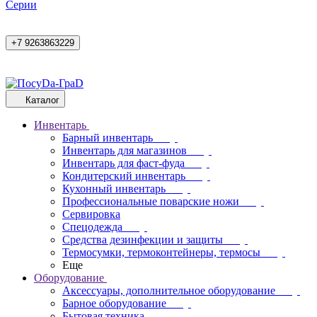
Cерии
+7 9263863229
Каталог
Инвентарь
Барный инвентарь
Инвентарь для магазинов
Инвентарь для фаст-фуда
Кондитерский инвентарь
Кухонный инвентарь
Профессиональные поварские ножи
Сервировка
Спецодежда
Средства дезинфекции и защиты
Термосумки, термоконтейнеры, термосы
Еще
Оборудование
Аксессуары, дополнительное оборудование
Барное оборудование
Бытовая техника