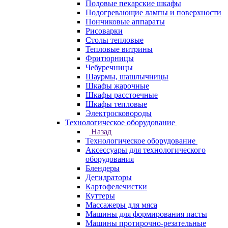
Подовые пекарские шкафы
Подогревающие лампы и поверхности
Пончиковые аппараты
Рисоварки
Столы тепловые
Тепловые витрины
Фритюрницы
Чебуречницы
Шаурмы, шашлычницы
Шкафы жарочные
Шкафы расстоечные
Шкафы тепловые
Электросковороды
Технологическое оборудование
Назад
Технологическое оборудование
Аксессуары для технологического
оборудования
Блендеры
Дегидраторы
Картофелечистки
Куттеры
Массажеры для мяса
Машины для формирования пасты
Машины протирочно-резательные