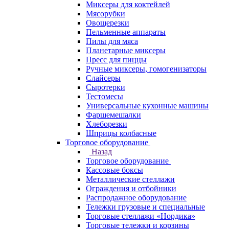
Миксеры для коктейлей
Мясорубки
Овощерезки
Пельменные аппараты
Пилы для мяса
Планетарные миксеры
Пресс для пиццы
Ручные миксеры, гомогенизаторы
Слайсеры
Сыротерки
Тестомесы
Универсальные кухонные машины
Фаршемешалки
Хлеборезки
Шприцы колбасные
Торговое оборудование
Назад
Торговое оборудование
Кассовые боксы
Металлические стеллажи
Ограждения и отбойники
Распродажное оборудование
Тележки грузовые и специальные
Торговые стеллажи «Нордика»
Торговые тележки и корзины