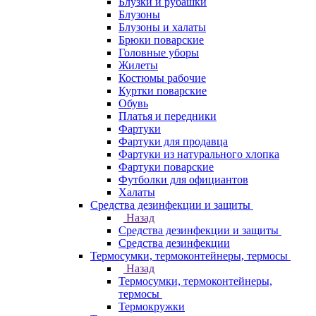
Блузки и рубашки
Блузоны
Блузоны и халаты
Брюки поварские
Головные уборы
Жилеты
Костюмы рабочие
Куртки поварские
Обувь
Платья и передники
Фартуки
Фартуки для продавца
Фартуки из натурального хлопка
Фартуки поварские
Футболки для официантов
Халаты
Средства дезинфекции и защиты
Назад
Средства дезинфекции и защиты
Средства дезинфекции
Термосумки, термоконтейнеры, термосы
Назад
Термосумки, термоконтейнеры,
термосы
Термокружки