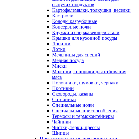
сыпучих продуктов
Картофелемялки, толкушки, веселки
Кастрюли
Колоды разрубочные
Консервные ножи
Кружки из нержавеющей стали
Крышки для кухонной посуды
Лопатки
Лотки
Мельницы для специй
Мерная посуда
Миски
Молотки, топорики для отбивания
мяса
Половники, шумовки, черпаки
Противни
Сковороды, казаны
Сотейники
Специальные ножи
Специальные приспособления
Термосы и термоконтейнеры
Чайники
Чистки, терки, прессы
Щипцы
Профессиональные поварские ножи