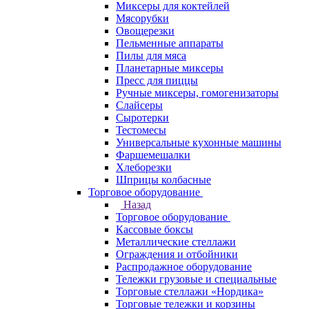
Миксеры для коктейлей
Мясорубки
Овощерезки
Пельменные аппараты
Пилы для мяса
Планетарные миксеры
Пресс для пиццы
Ручные миксеры, гомогенизаторы
Слайсеры
Сыротерки
Тестомесы
Универсальные кухонные машины
Фаршемешалки
Хлеборезки
Шприцы колбасные
Торговое оборудование
Назад
Торговое оборудование
Кассовые боксы
Металлические стеллажи
Ограждения и отбойники
Распродажное оборудование
Тележки грузовые и специальные
Торговые стеллажи «Нордика»
Торговые тележки и корзины