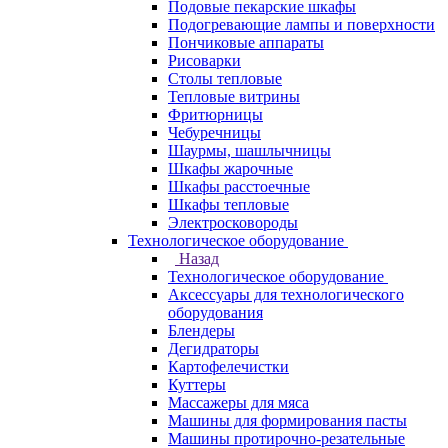
Подовые пекарские шкафы
Подогревающие лампы и поверхности
Пончиковые аппараты
Рисоварки
Столы тепловые
Тепловые витрины
Фритюрницы
Чебуречницы
Шаурмы, шашлычницы
Шкафы жарочные
Шкафы расстоечные
Шкафы тепловые
Электросковороды
Технологическое оборудование
Назад
Технологическое оборудование
Аксессуары для технологического
оборудования
Блендеры
Дегидраторы
Картофелечистки
Куттеры
Массажеры для мяса
Машины для формирования пасты
Машины протирочно-резательные