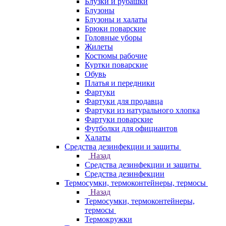
Блузки и рубашки
Блузоны
Блузоны и халаты
Брюки поварские
Головные уборы
Жилеты
Костюмы рабочие
Куртки поварские
Обувь
Платья и передники
Фартуки
Фартуки для продавца
Фартуки из натурального хлопка
Фартуки поварские
Футболки для официантов
Халаты
Средства дезинфекции и защиты
Назад
Средства дезинфекции и защиты
Средства дезинфекции
Термосумки, термоконтейнеры, термосы
Назад
Термосумки, термоконтейнеры,
термосы
Термокружки