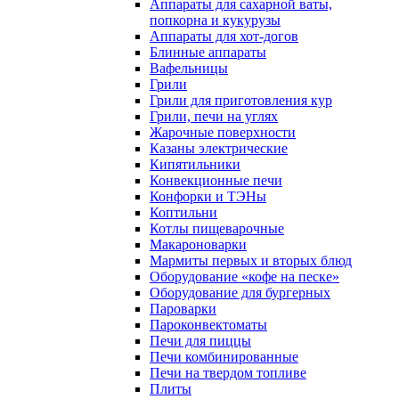
Аппараты для сахарной ваты,
попкорна и кукурузы
Аппараты для хот-догов
Блинные аппараты
Вафельницы
Грили
Грили для приготовления кур
Грили, печи на углях
Жарочные поверхности
Казаны электрические
Кипятильники
Конвекционные печи
Конфорки и ТЭНы
Коптильни
Котлы пищеварочные
Макароноварки
Мармиты первых и вторых блюд
Оборудование «кофе на песке»
Оборудование для бургерных
Пароварки
Пароконвектоматы
Печи для пиццы
Печи комбинированные
Печи на твердом топливе
Плиты