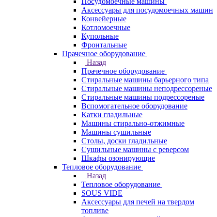
Посудомоечные машины
Аксессуары для посудомоечных машин
Конвейерные
Котломоечные
Купольные
Фронтальные
Прачечное оборудование
Назад
Прачечное оборудование
Cтиральные машины барьерного типа
Cтиральные машины неподрессореные
Cтиральные машины подрессореные
Вспомогательное оборудование
Катки гладильные
Машины стирально-отжимные
Машины сушильные
Столы, доски гладильные
Сушильные машины с реверсом
Шкафы озонирующие
Тепловое оборудование
Назад
Тепловое оборудование
SOUS VIDE
Аксессуары для печей на твердом
топливе