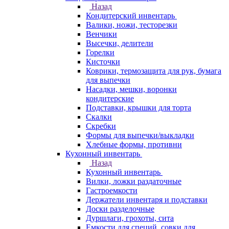
Назад
Кондитерский инвентарь
Валики, ножи, тесторезки
Венчики
Высечки, делители
Горелки
Кисточки
Коврики, термозащита для рук, бумага
для выпечки
Насадки, мешки, воронки
кондитерские
Подставки, крышки для торта
Скалки
Скребки
Формы для выпечки/выкладки
Хлебные формы, противни
Кухонный инвентарь
Назад
Кухонный инвентарь
Вилки, ложки раздаточные
Гастроемкости
Держатели инвентаря и подставки
Доски разделочные
Дуршлаги, грохоты, сита
Емкости для специй, совки для