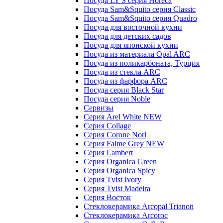
Посуда LY'S серия Horeca
Посуда Sam&Squito серия Classic
Посуда Sam&Squito серия Quadro
Посуда для восточной кухни
Посуда для детских садов
Посуда для японской кухни
Посуда из материала Opal ARC
Посуда из поликарбоната, Турция
Посуда из стекла ARC
Посуда из фарфора ARC
Посуда серия Black Star
Посуда серия Noble
Сервизы
Серия Arel White NEW
Серия Collage
Серия Corone Nori
Серия Falme Grey NEW
Серия Lambert
Серия Organica Green
Серия Organica Spicy
Серия Tvist Ivory
Серия Tvist Madeira
Серия Восток
Стеклокерамика Arcopal Trianon
Стеклокерамика Arcoroc