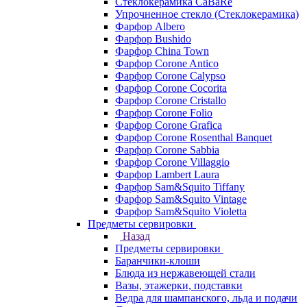
Стеклокерамика CaBaRe
Упрочненное стекло (Стеклокерамика)
Фарфор Albero
Фарфор Bushido
Фарфор China Town
Фарфор Corone Antico
Фарфор Corone Calypso
Фарфор Corone Cocorita
Фарфор Corone Cristallo
Фарфор Corone Folio
Фарфор Corone Grafica
Фарфор Corone Rosenthal Banquet
Фарфор Corone Sabbia
Фарфор Corone Villaggio
Фарфор Lambert Laura
Фарфор Sam&Squito Tiffany
Фарфор Sam&Squito Vintage
Фарфор Sam&Squito Violetta
Предметы сервировки
Назад
Предметы сервировки
Баранчики-клоши
Блюда из нержавеющей стали
Вазы, этажерки, подставки
Ведра для шампанского, льда и подачи