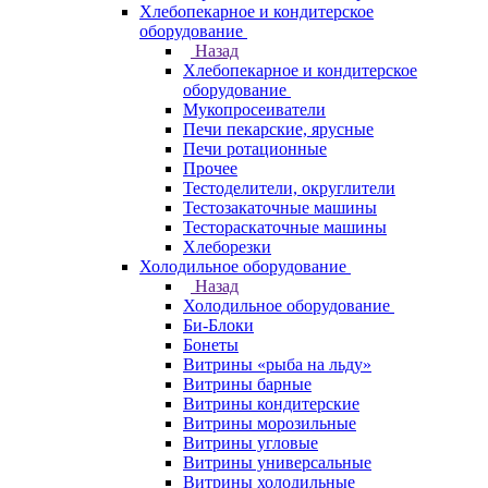
Хлебопекарное и кондитерское
оборудование
Назад
Хлебопекарное и кондитерское
оборудование
Мукопросеиватели
Печи пекарские, ярусные
Печи ротационные
Прочее
Тестоделители, округлители
Тестозакаточные машины
Тестораскаточные машины
Хлеборезки
Холодильное оборудование
Назад
Холодильное оборудование
Би-Блоки
Бонеты
Витрины «рыба на льду»
Витрины барные
Витрины кондитерские
Витрины морозильные
Витрины угловые
Витрины универсальные
Витрины холодильные