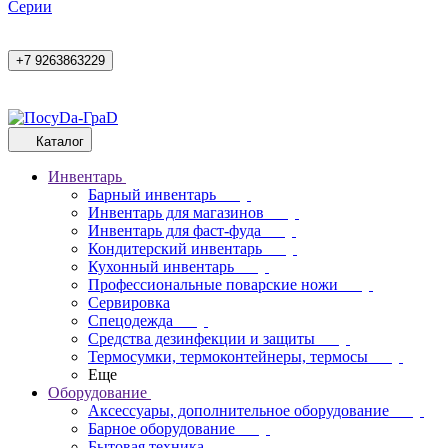
Cерии
+7 9263863229
Каталог
Инвентарь
Барный инвентарь
Инвентарь для магазинов
Инвентарь для фаст-фуда
Кондитерский инвентарь
Кухонный инвентарь
Профессиональные поварские ножи
Сервировка
Спецодежда
Средства дезинфекции и защиты
Термосумки, термоконтейнеры, термосы
Еще
Оборудование
Аксессуары, дополнительное оборудование
Барное оборудование
Бытовая техника