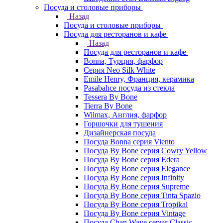
Посуда и столовые приборы
Назад
Посуда и столовые приборы
Посуда для ресторанов и кафе
Назад
Посуда для ресторанов и кафе
Bonna, Турция, фарфор
Cерия Neo Silk White
Emile Henry, Франция, керамика
Pasabahce посуда из стекла
Tessera By Bone
Tierra By Bone
Wilmax, Англия, фарфор
Горшочки для тушения
Дизайнерская посуда
Посуда Bonna серия Viento
Посуда By Bone серия Cowry Yellow
Посуда By Bone серия Edera
Посуда By Bone серия Elegance
Посуда By Bone серия Infinity
Посуда By Bone серия Supreme
Посуда By Bone серия Tinta Spazio
Посуда By Bone серия Tropikal
Посуда By Bone серия Vintage
Посуда Chan Wave серия Classic