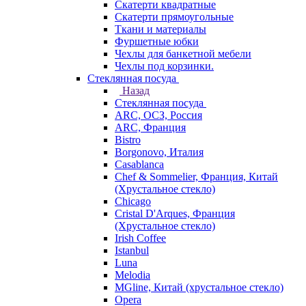
Скатерти квадратные
Скатерти прямоугольные
Ткани и материалы
Фуршетные юбки
Чехлы для банкетной мебели
Чехлы под корзинки.
Стеклянная посуда
Назад
Стеклянная посуда
ARC, ОСЗ, Россия
ARC, Франция
Bistro
Borgonovo, Италия
Casablanca
Chef & Sommelier, Франция, Китай
(Хрустальное стекло)
Chicago
Cristal D'Arques, Франция
(Хрустальное стекло)
Irish Coffee
Istanbul
Luna
Melodia
MGline, Китай (хрустальное стекло)
Opera