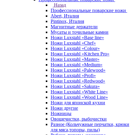
Назад
Профессиональные поварские ножи
Abert, Италия
Pintinox, Италия
Магнитные держатели
Мусаты и точильные камни
Ножи Luxstahl «Base line»
Ножи Luxstahl «Chef»
Ножи Luxstahl «Colour»
Ножи Luxstahl «Kitchen Pro»
Ножи Luxstahl «Master»
Ножи Luxstahl «Medium»
Ножи Luxstahl «Palewood»
Ножи Luxstahl «Profi»
Ножи Luxstahl «Redwood»
Ножи Luxstahl «Sakura»
Ножи Luxstahl «White Line»
Ножи Luxstahl «Wood Line»
Ножи для японской кухни
Ножи другие
Ножницы
Овощечистки, рыбочистки
Разное (Кольчужные перчатки, крюки
для мяса,топоры, пилы)