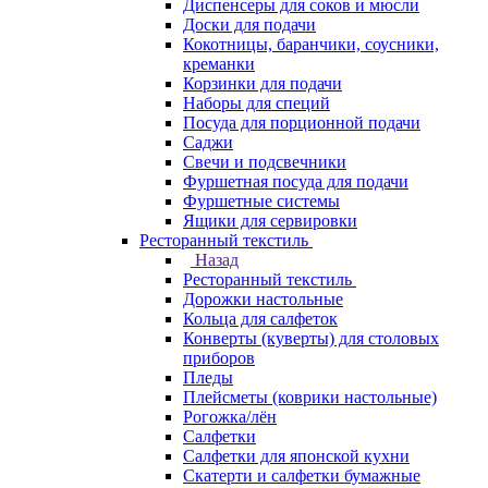
Диспенсеры для соков и мюсли
Доски для подачи
Кокотницы, баранчики, соусники,
креманки
Корзинки для подачи
Наборы для специй
Посуда для порционной подачи
Саджи
Свечи и подсвечники
Фуршетная посуда для подачи
Фуршетные системы
Ящики для сервировки
Ресторанный текстиль
Назад
Ресторанный текстиль
Дорожки настольные
Кольца для салфеток
Конверты (куверты) для столовых
приборов
Пледы
Плейсметы (коврики настольные)
Рогожка/лён
Салфетки
Салфетки для японской кухни
Скатерти и салфетки бумажные