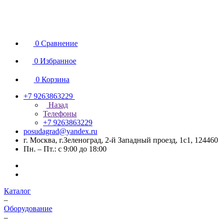
0
Сравнение
0
Избранное
0
Корзина
+7 9263863229
Назад
Телефоны
+7 9263863229
posudagrad@yandex.ru
г. Москва, г.Зеленоград, 2-й Западный проезд, 1с1, 124460
Пн. – Пт.: с 9:00 до 18:00
Каталог
–
Оборудование
–