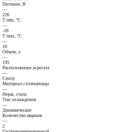
Питание, В
—
220
Т min, °С
—
-18
Т max, °С
—
10
Объем, л
—
195
Расположение агрегата
—
Снизу
Материал столешницы
—
Нерж. сталь
Тип охлаждения
—
Динамическое
Количество ящиков
—
2
Гастронормированный