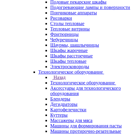
Подовые пекарские шкафы
Подогревающие лампы и поверхности
Пончиковые аппараты
Рисоварки
Столы тепловые
Тепловые витрины
Фритюрницы
Чебуречницы
Шаурмы, шашлычницы
Шкафы жарочные
Шкафы расстоечные
Шкафы тепловые
Электросковороды
Технологическое оборудование
Назад
Технологическое оборудование
Аксессуары для технологического
оборудования
Блендеры
Дегидраторы
Картофелечистки
Куттеры
Массажеры для мяса
Машины для формирования пасты
Машины протирочно-резательные