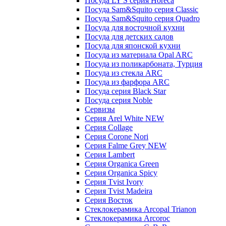
Посуда LY'S серия Horeca
Посуда Sam&Squito серия Classic
Посуда Sam&Squito серия Quadro
Посуда для восточной кухни
Посуда для детских садов
Посуда для японской кухни
Посуда из материала Opal ARC
Посуда из поликарбоната, Турция
Посуда из стекла ARC
Посуда из фарфора ARC
Посуда серия Black Star
Посуда серия Noble
Сервизы
Серия Arel White NEW
Серия Collage
Серия Corone Nori
Серия Falme Grey NEW
Серия Lambert
Серия Organica Green
Серия Organica Spicy
Серия Tvist Ivory
Серия Tvist Madeira
Серия Восток
Стеклокерамика Arcopal Trianon
Стеклокерамика Arcoroc