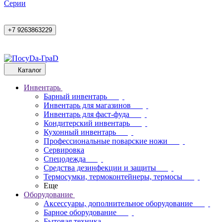
Cерии
+7 9263863229
Каталог
Инвентарь
Барный инвентарь
Инвентарь для магазинов
Инвентарь для фаст-фуда
Кондитерский инвентарь
Кухонный инвентарь
Профессиональные поварские ножи
Сервировка
Спецодежда
Средства дезинфекции и защиты
Термосумки, термоконтейнеры, термосы
Еще
Оборудование
Аксессуары, дополнительное оборудование
Барное оборудование
Бытовая техника