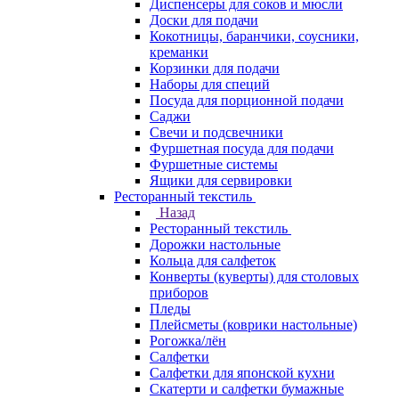
Диспенсеры для соков и мюсли
Доски для подачи
Кокотницы, баранчики, соусники,
креманки
Корзинки для подачи
Наборы для специй
Посуда для порционной подачи
Саджи
Свечи и подсвечники
Фуршетная посуда для подачи
Фуршетные системы
Ящики для сервировки
Ресторанный текстиль
Назад
Ресторанный текстиль
Дорожки настольные
Кольца для салфеток
Конверты (куверты) для столовых
приборов
Пледы
Плейсметы (коврики настольные)
Рогожка/лён
Салфетки
Салфетки для японской кухни
Скатерти и салфетки бумажные