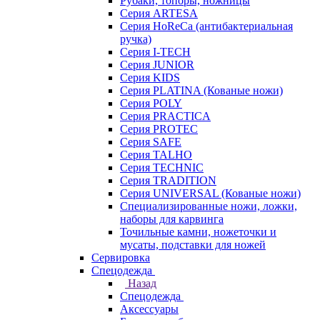
Рубаки, топоры, ножницы
Серия ARTESA
Серия HoReCa (антибактериальная
ручка)
Серия I-TECH
Серия JUNIOR
Серия KIDS
Серия PLATINA (Кованые ножи)
Серия POLY
Серия PRACTICA
Серия PROTEC
Серия SAFE
Серия TALHO
Серия TECHNIC
Серия TRADITION
Серия UNIVERSAL (Кованые ножи)
Специализированные ножи, ложки,
наборы для карвинга
Точильные камни, ножеточки и
мусаты, подставки для ножей
Сервировка
Спецодежда
Назад
Спецодежда
Аксессуары