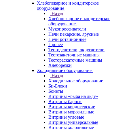
Хлебопекарное и кондитерское
оборудование
Назад
Хлебопекарное и кондитерское
оборудование
Мукопросеиватели
Печи пекарские, ярусные
Печи ротационные
Прочее
Тестоделители, округлители
Тестозакаточные машины
Тестораскаточные машины
Хлеборезки
Холодильное оборудование
Назад
Холодильное оборудование
Би-Блоки
Бонеты
Витрины «рыба на льду»
Витрины барные
Витрины кондитерские
Витрины морозильные
Витрины угловые
Витрины универсальные
Витрины холодильные