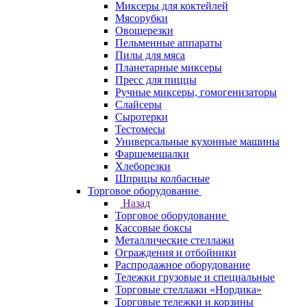
Миксеры для коктейлей
Мясорубки
Овощерезки
Пельменные аппараты
Пилы для мяса
Планетарные миксеры
Пресс для пиццы
Ручные миксеры, гомогенизаторы
Слайсеры
Сыротерки
Тестомесы
Универсальные кухонные машины
Фаршемешалки
Хлеборезки
Шприцы колбасные
Торговое оборудование
Назад
Торговое оборудование
Кассовые боксы
Металлические стеллажи
Ограждения и отбойники
Распродажное оборудование
Тележки грузовые и специальные
Торговые стеллажи «Нордика»
Торговые тележки и корзины