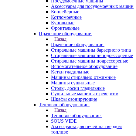
Посудомоечные машины
Аксессуары для посудомоечных машин
Конвейерные
Котломоечные
Купольные
Фронтальные
Прачечное оборудование
Назад
Прачечное оборудование
Cтиральные машины барьерного типа
Cтиральные машины неподрессореные
Cтиральные машины подрессореные
Вспомогательное оборудование
Катки гладильные
Машины стирально-отжимные
Машины сушильные
Столы, доски гладильные
Сушильные машины с реверсом
Шкафы озонирующие
Тепловое оборудование
Назад
Тепловое оборудование
SOUS VIDE
Аксессуары для печей на твердом
топливе