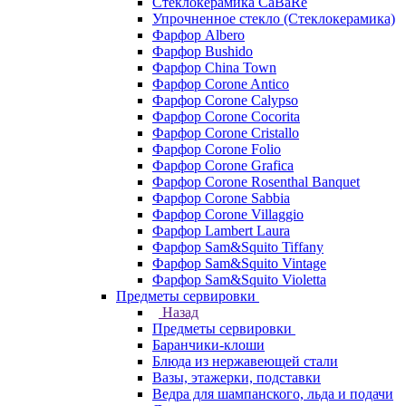
Стеклокерамика CaBaRe
Упрочненное стекло (Стеклокерамика)
Фарфор Albero
Фарфор Bushido
Фарфор China Town
Фарфор Corone Antico
Фарфор Corone Calypso
Фарфор Corone Cocorita
Фарфор Corone Cristallo
Фарфор Corone Folio
Фарфор Corone Grafica
Фарфор Corone Rosenthal Banquet
Фарфор Corone Sabbia
Фарфор Corone Villaggio
Фарфор Lambert Laura
Фарфор Sam&Squito Tiffany
Фарфор Sam&Squito Vintage
Фарфор Sam&Squito Violetta
Предметы сервировки
Назад
Предметы сервировки
Баранчики-клоши
Блюда из нержавеющей стали
Вазы, этажерки, подставки
Ведра для шампанского, льда и подачи