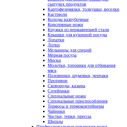
сыпучих продуктов
Картофелемялки, толкушки, веселки
Кастрюли
Колоды разрубочные
Консервные ножи
Кружки из нержавеющей стали
Крышки для кухонной посуды
Лопатки
Лотки
Мельницы для специй
Мерная посуда
Миски
Молотки, топорики для отбивания
мяса
Половники, шумовки, черпаки
Противни
Сковороды, казаны
Сотейники
Специальные ножи
Специальные приспособления
Термосы и термоконтейнеры
Чайники
Чистки, терки, прессы
Щипцы
Профессиональные поварские ножи