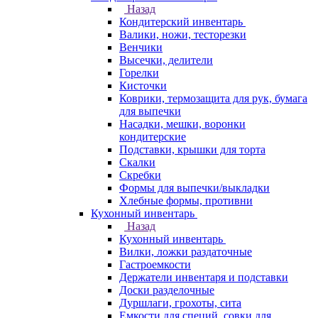
Назад
Кондитерский инвентарь
Валики, ножи, тесторезки
Венчики
Высечки, делители
Горелки
Кисточки
Коврики, термозащита для рук, бумага
для выпечки
Насадки, мешки, воронки
кондитерские
Подставки, крышки для торта
Скалки
Скребки
Формы для выпечки/выкладки
Хлебные формы, противни
Кухонный инвентарь
Назад
Кухонный инвентарь
Вилки, ложки раздаточные
Гастроемкости
Держатели инвентаря и подставки
Доски разделочные
Дуршлаги, грохоты, сита
Емкости для специй, совки для