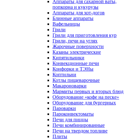
Аппараты для сахарной ваты,
попкорна и кукурузы
Аппараты для хот-догов
Блинные аппараты
Вафельницы
Грили
Грили для приготовления кур
Грили, печи на углях
Жарочные поверхности
Казаны электрические
Кипятильники
Конвекционные печи
Конфорки и ТЭНы
Коптильни
Котлы пищеварочные
Макароноварки
Мармиты первых и вторых блюд
Оборудование «кофе на песке»
Оборудование для бургерных
Пароварки
Пароконвектоматы
Печи для пиццы
Печи комбинированные
Печи на твердом топливе
Плиты