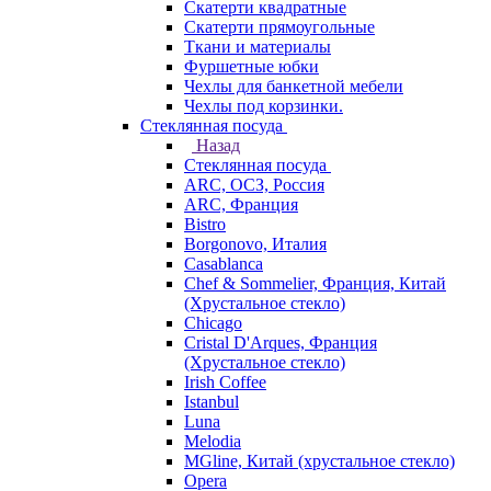
Скатерти квадратные
Скатерти прямоугольные
Ткани и материалы
Фуршетные юбки
Чехлы для банкетной мебели
Чехлы под корзинки.
Стеклянная посуда
Назад
Стеклянная посуда
ARC, ОСЗ, Россия
ARC, Франция
Bistro
Borgonovo, Италия
Casablanca
Chef & Sommelier, Франция, Китай
(Хрустальное стекло)
Chicago
Cristal D'Arques, Франция
(Хрустальное стекло)
Irish Coffee
Istanbul
Luna
Melodia
MGline, Китай (хрустальное стекло)
Opera