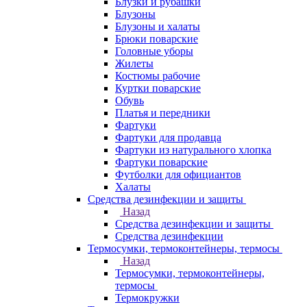
Блузки и рубашки
Блузоны
Блузоны и халаты
Брюки поварские
Головные уборы
Жилеты
Костюмы рабочие
Куртки поварские
Обувь
Платья и передники
Фартуки
Фартуки для продавца
Фартуки из натурального хлопка
Фартуки поварские
Футболки для официантов
Халаты
Средства дезинфекции и защиты
Назад
Средства дезинфекции и защиты
Средства дезинфекции
Термосумки, термоконтейнеры, термосы
Назад
Термосумки, термоконтейнеры,
термосы
Термокружки