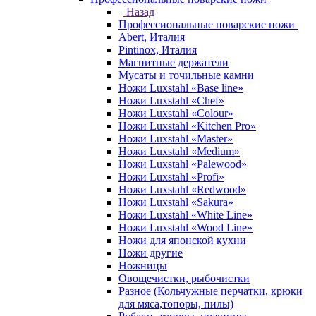
Назад
Профессиональные поварские ножи
Abert, Италия
Pintinox, Италия
Магнитные держатели
Мусаты и точильные камни
Ножи Luxstahl «Base line»
Ножи Luxstahl «Chef»
Ножи Luxstahl «Colour»
Ножи Luxstahl «Kitchen Pro»
Ножи Luxstahl «Master»
Ножи Luxstahl «Medium»
Ножи Luxstahl «Palewood»
Ножи Luxstahl «Profi»
Ножи Luxstahl «Redwood»
Ножи Luxstahl «Sakura»
Ножи Luxstahl «White Line»
Ножи Luxstahl «Wood Line»
Ножи для японской кухни
Ножи другие
Ножницы
Овощечистки, рыбочистки
Разное (Кольчужные перчатки, крюки
для мяса,топоры, пилы)