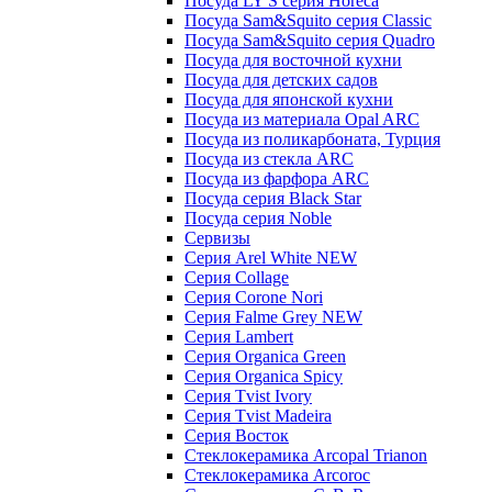
Посуда LY'S серия Horeca
Посуда Sam&Squito серия Classic
Посуда Sam&Squito серия Quadro
Посуда для восточной кухни
Посуда для детских садов
Посуда для японской кухни
Посуда из материала Opal ARC
Посуда из поликарбоната, Турция
Посуда из стекла ARC
Посуда из фарфора ARC
Посуда серия Black Star
Посуда серия Noble
Сервизы
Серия Arel White NEW
Серия Collage
Серия Corone Nori
Серия Falme Grey NEW
Серия Lambert
Серия Organica Green
Серия Organica Spicy
Серия Tvist Ivory
Серия Tvist Madeira
Серия Восток
Стеклокерамика Arcopal Trianon
Стеклокерамика Arcoroc