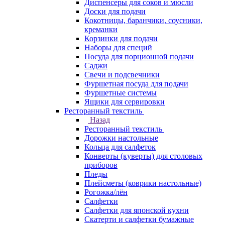
Диспенсеры для соков и мюсли
Доски для подачи
Кокотницы, баранчики, соусники,
креманки
Корзинки для подачи
Наборы для специй
Посуда для порционной подачи
Саджи
Свечи и подсвечники
Фуршетная посуда для подачи
Фуршетные системы
Ящики для сервировки
Ресторанный текстиль
Назад
Ресторанный текстиль
Дорожки настольные
Кольца для салфеток
Конверты (куверты) для столовых
приборов
Пледы
Плейсметы (коврики настольные)
Рогожка/лён
Салфетки
Салфетки для японской кухни
Скатерти и салфетки бумажные