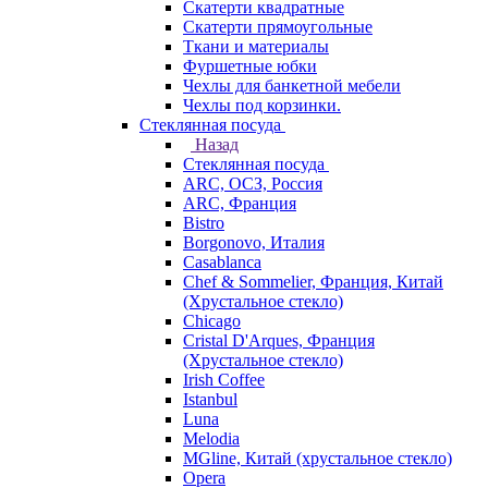
Скатерти квадратные
Скатерти прямоугольные
Ткани и материалы
Фуршетные юбки
Чехлы для банкетной мебели
Чехлы под корзинки.
Стеклянная посуда
Назад
Стеклянная посуда
ARC, ОСЗ, Россия
ARC, Франция
Bistro
Borgonovo, Италия
Casablanca
Chef & Sommelier, Франция, Китай
(Хрустальное стекло)
Chicago
Cristal D'Arques, Франция
(Хрустальное стекло)
Irish Coffee
Istanbul
Luna
Melodia
MGline, Китай (хрустальное стекло)
Opera