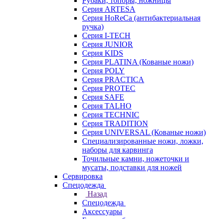
Рубаки, топоры, ножницы
Серия ARTESA
Серия HoReCa (антибактериальная
ручка)
Серия I-TECH
Серия JUNIOR
Серия KIDS
Серия PLATINA (Кованые ножи)
Серия POLY
Серия PRACTICA
Серия PROTEC
Серия SAFE
Серия TALHO
Серия TECHNIC
Серия TRADITION
Серия UNIVERSAL (Кованые ножи)
Специализированные ножи, ложки,
наборы для карвинга
Точильные камни, ножеточки и
мусаты, подставки для ножей
Сервировка
Спецодежда
Назад
Спецодежда
Аксессуары