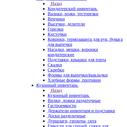
Назад
Кондитерский инвентарь
Валики, ножи, тесторезки
Венчики
Высечки, делители
Горелки
Кисточки
Коврики, термозащита для рук, бумага
для выпечки
Насадки, мешки, воронки
кондитерские
Подставки, крышки для торта
Скалки
Скребки
Формы для выпечки/выкладки
Хлебные формы, противни
Кухонный инвентарь
Назад
Кухонный инвентарь
Вилки, ложки раздаточные
Гастроемкости
Держатели инвентаря и подставки
Доски разделочные
Дуршлаги, грохоты, сита
Емкости для специй, совки для