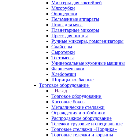
Миксеры для коктейлей
Мясорубки
Овощерезки
Пельменные аппараты
Пилы для мяса
Планетарные миксеры
Пресс для пиццы
Ручные миксеры, гомогенизаторы
Слайсеры
Сыротерки
Тестомесы
Универсальные кухонные машины
Фаршемешалки
Хлеборезки
Шприцы колбасные
Торговое оборудование
Назад
Торговое оборудование
Кассовые боксы
Металлические стеллажи
Ограждения и отбойники
Распродажное оборудование
Тележки грузовые и специальные
Торговые стеллажи «Нордика»
Торговые тележки и корзины