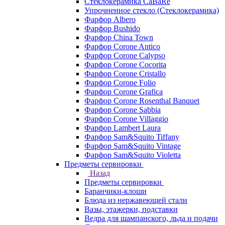
Стеклокерамика CaBaRe
Упрочненное стекло (Стеклокерамика)
Фарфор Albero
Фарфор Bushido
Фарфор China Town
Фарфор Corone Antico
Фарфор Corone Calypso
Фарфор Corone Cocorita
Фарфор Corone Cristallo
Фарфор Corone Folio
Фарфор Corone Grafica
Фарфор Corone Rosenthal Banquet
Фарфор Corone Sabbia
Фарфор Corone Villaggio
Фарфор Lambert Laura
Фарфор Sam&Squito Tiffany
Фарфор Sam&Squito Vintage
Фарфор Sam&Squito Violetta
Предметы сервировки
Назад
Предметы сервировки
Баранчики-клоши
Блюда из нержавеющей стали
Вазы, этажерки, подставки
Ведра для шампанского, льда и подачи