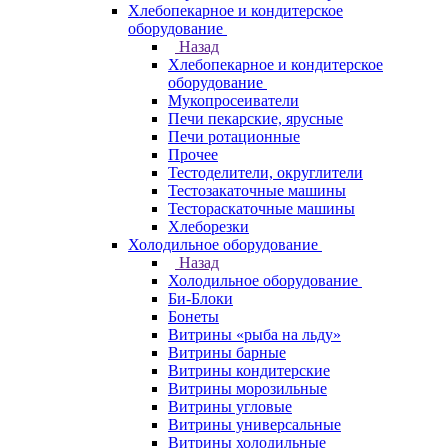
Хлебопекарное и кондитерское
оборудование
Назад
Хлебопекарное и кондитерское
оборудование
Мукопросеиватели
Печи пекарские, ярусные
Печи ротационные
Прочее
Тестоделители, округлители
Тестозакаточные машины
Тестораскаточные машины
Хлеборезки
Холодильное оборудование
Назад
Холодильное оборудование
Би-Блоки
Бонеты
Витрины «рыба на льду»
Витрины барные
Витрины кондитерские
Витрины морозильные
Витрины угловые
Витрины универсальные
Витрины холодильные