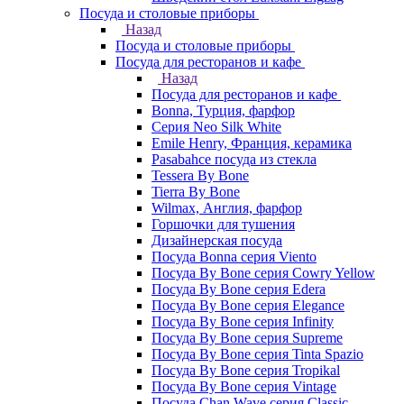
Посуда и столовые приборы
Назад
Посуда и столовые приборы
Посуда для ресторанов и кафе
Назад
Посуда для ресторанов и кафе
Bonna, Турция, фарфор
Cерия Neo Silk White
Emile Henry, Франция, керамика
Pasabahce посуда из стекла
Tessera By Bone
Tierra By Bone
Wilmax, Англия, фарфор
Горшочки для тушения
Дизайнерская посуда
Посуда Bonna серия Viento
Посуда By Bone серия Cowry Yellow
Посуда By Bone серия Edera
Посуда By Bone серия Elegance
Посуда By Bone серия Infinity
Посуда By Bone серия Supreme
Посуда By Bone серия Tinta Spazio
Посуда By Bone серия Tropikal
Посуда By Bone серия Vintage
Посуда Chan Wave серия Classic