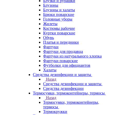
Блузки и рубашки
Блузоны
Блузоны и халаты
Брюки поварские
Головные уборы
Жилеты
Костюмы рабочие
Куртки поварские
Обувь
Платья и передники
Фартуки
Фартуки для продавца
Фартуки из натурального хлопка
Фартуки поварские
Футболки для официантов
Халаты
Средства дезинфекции и защиты
Назад
Средства дезинфекции и защиты
Средства дезинфекции
Термосумки, термоконтейнеры, термосы
Назад
Термосумки, термоконтейнеры,
термосы
Термокружки