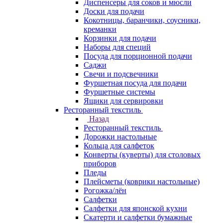
Диспенсеры для соков и мюсли
Доски для подачи
Кокотницы, баранчики, соусники,
креманки
Корзинки для подачи
Наборы для специй
Посуда для порционной подачи
Саджи
Свечи и подсвечники
Фуршетная посуда для подачи
Фуршетные системы
Ящики для сервировки
Ресторанный текстиль
Назад
Ресторанный текстиль
Дорожки настольные
Кольца для салфеток
Конверты (куверты) для столовых
приборов
Пледы
Плейсметы (коврики настольные)
Рогожка/лён
Салфетки
Салфетки для японской кухни
Скатерти и салфетки бумажные