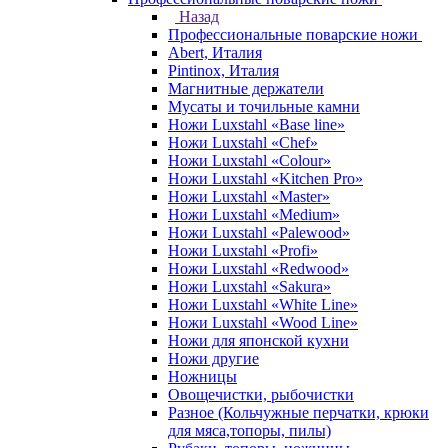
Назад
Профессиональные поварские ножи
Abert, Италия
Pintinox, Италия
Магнитные держатели
Мусаты и точильные камни
Ножи Luxstahl «Base line»
Ножи Luxstahl «Chef»
Ножи Luxstahl «Colour»
Ножи Luxstahl «Kitchen Pro»
Ножи Luxstahl «Master»
Ножи Luxstahl «Medium»
Ножи Luxstahl «Palewood»
Ножи Luxstahl «Profi»
Ножи Luxstahl «Redwood»
Ножи Luxstahl «Sakura»
Ножи Luxstahl «White Line»
Ножи Luxstahl «Wood Line»
Ножи для японской кухни
Ножи другие
Ножницы
Овощечистки, рыбочистки
Разное (Кольчужные перчатки, крюки
для мяса,топоры, пилы)