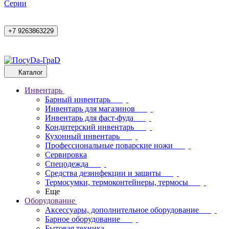
Cерии
+7 9263863229
Каталог
Инвентарь
Барный инвентарь
Инвентарь для магазинов
Инвентарь для фаст-фуда
Кондитерский инвентарь
Кухонный инвентарь
Профессиональные поварские ножи
Сервировка
Спецодежда
Средства дезинфекции и защиты
Термосумки, термоконтейнеры, термосы
Еще
Оборудование
Аксессуары, дополнительное оборудование
Барное оборудование
Бытовая техника