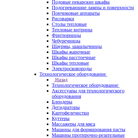
Подовые пекарские шкафы
Подогревающие лампы и поверхности
Пончиковые аппараты
Рисоварки
Столы тепловые
Тепловые витрины
Фритюрницы
Чебуречницы
Шаурмы, шашлычницы
Шкафы жарочные
Шкафы расстоечные
Шкафы тепловые
Электросковороды
Технологическое оборудование
Назад
Технологическое оборудование
Аксессуары для технологического
оборудования
Блендеры
Дегидраторы
Картофелечистки
Куттеры
Массажеры для мяса
Машины для формирования пасты
Машины протирочно-резательные