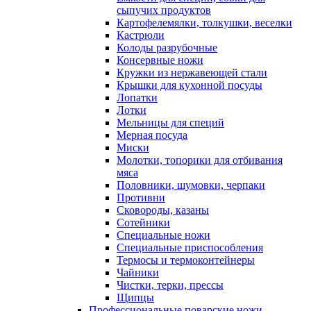
сыпучих продуктов
Картофелемялки, толкушки, веселки
Кастрюли
Колоды разрубочные
Консервные ножи
Кружки из нержавеющей стали
Крышки для кухонной посуды
Лопатки
Лотки
Мельницы для специй
Мерная посуда
Миски
Молотки, топорики для отбивания
мяса
Половники, шумовки, черпаки
Противни
Сковороды, казаны
Сотейники
Специальные ножи
Специальные приспособления
Термосы и термоконтейнеры
Чайники
Чистки, терки, прессы
Щипцы
Профессиональные поварские ножи