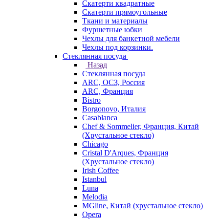
Скатерти квадратные
Скатерти прямоугольные
Ткани и материалы
Фуршетные юбки
Чехлы для банкетной мебели
Чехлы под корзинки.
Стеклянная посуда
Назад
Стеклянная посуда
ARC, ОСЗ, Россия
ARC, Франция
Bistro
Borgonovo, Италия
Casablanca
Chef & Sommelier, Франция, Китай
(Хрустальное стекло)
Chicago
Cristal D'Arques, Франция
(Хрустальное стекло)
Irish Coffee
Istanbul
Luna
Melodia
MGline, Китай (хрустальное стекло)
Opera