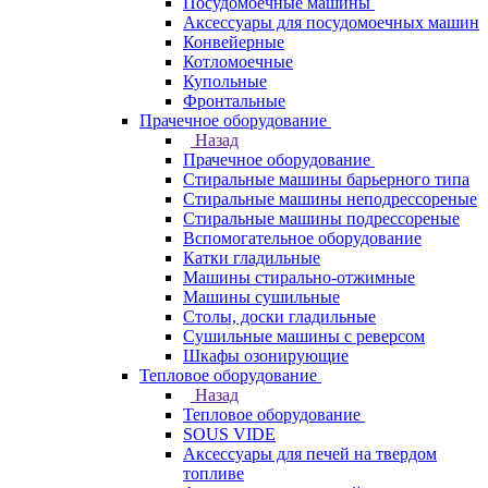
Посудомоечные машины
Аксессуары для посудомоечных машин
Конвейерные
Котломоечные
Купольные
Фронтальные
Прачечное оборудование
Назад
Прачечное оборудование
Cтиральные машины барьерного типа
Cтиральные машины неподрессореные
Cтиральные машины подрессореные
Вспомогательное оборудование
Катки гладильные
Машины стирально-отжимные
Машины сушильные
Столы, доски гладильные
Сушильные машины с реверсом
Шкафы озонирующие
Тепловое оборудование
Назад
Тепловое оборудование
SOUS VIDE
Аксессуары для печей на твердом
топливе