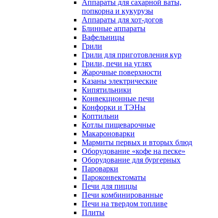
Аппараты для сахарной ваты,
попкорна и кукурузы
Аппараты для хот-догов
Блинные аппараты
Вафельницы
Грили
Грили для приготовления кур
Грили, печи на углях
Жарочные поверхности
Казаны электрические
Кипятильники
Конвекционные печи
Конфорки и ТЭНы
Коптильни
Котлы пищеварочные
Макароноварки
Мармиты первых и вторых блюд
Оборудование «кофе на песке»
Оборудование для бургерных
Пароварки
Пароконвектоматы
Печи для пиццы
Печи комбинированные
Печи на твердом топливе
Плиты