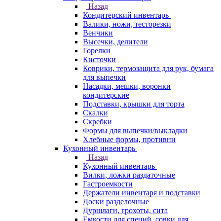
Назад
Кондитерский инвентарь
Валики, ножи, тесторезки
Венчики
Высечки, делители
Горелки
Кисточки
Коврики, термозащита для рук, бумага
для выпечки
Насадки, мешки, воронки
кондитерские
Подставки, крышки для торта
Скалки
Скребки
Формы для выпечки/выкладки
Хлебные формы, противни
Кухонный инвентарь
Назад
Кухонный инвентарь
Вилки, ложки раздаточные
Гастроемкости
Держатели инвентаря и подставки
Доски разделочные
Дуршлаги, грохоты, сита
Емкости для специй, совки для