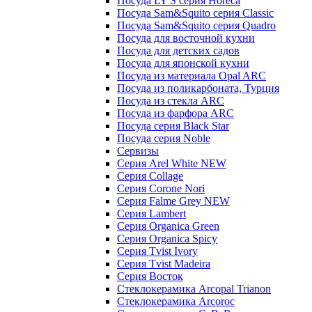
Посуда LY'S серия Horeca
Посуда Sam&Squito серия Classic
Посуда Sam&Squito серия Quadro
Посуда для восточной кухни
Посуда для детских садов
Посуда для японской кухни
Посуда из материала Opal ARC
Посуда из поликарбоната, Турция
Посуда из стекла ARC
Посуда из фарфора ARC
Посуда серия Black Star
Посуда серия Noble
Сервизы
Серия Arel White NEW
Серия Collage
Серия Corone Nori
Серия Falme Grey NEW
Серия Lambert
Серия Organica Green
Серия Organica Spicy
Серия Tvist Ivory
Серия Tvist Madeira
Серия Восток
Стеклокерамика Arcopal Trianon
Стеклокерамика Arcoroc