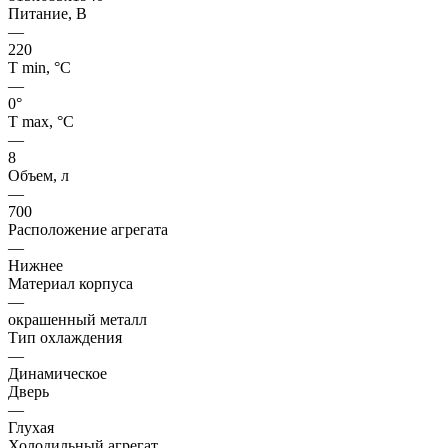
Питание, В
—
220
Т min, °С
—
0°
Т max, °С
—
8
Объем, л
—
700
Расположение агрегата
—
Нижнее
Материал корпуса
—
окрашенный металл
Тип охлаждения
—
Динамическое
Дверь
—
Глухая
Холодильный агрегат