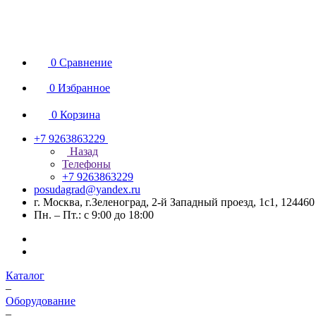
0
Сравнение
0
Избранное
0
Корзина
+7 9263863229
Назад
Телефоны
+7 9263863229
posudagrad@yandex.ru
г. Москва, г.Зеленоград, 2-й Западный проезд, 1с1, 124460
Пн. – Пт.: с 9:00 до 18:00
Каталог
–
Оборудование
–