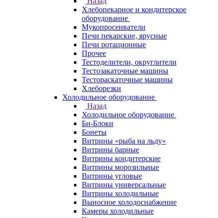
Назад
Хлебопекарное и кондитерское
оборудование
Мукопросеиватели
Печи пекарские, ярусные
Печи ротационные
Прочее
Тестоделители, округлители
Тестозакаточные машины
Тестораскаточные машины
Хлеборезки
Холодильное оборудование
Назад
Холодильное оборудование
Би-Блоки
Бонеты
Витрины «рыба на льду»
Витрины барные
Витрины кондитерские
Витрины морозильные
Витрины угловые
Витрины универсальные
Витрины холодильные
Выносное холодоснабжение
Камеры холодильные