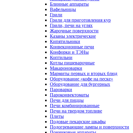
Блинные аппараты
Вафельницы
Грили
Грили для приготовления кур
Грили, печи на углях
Жарочные поверхности
Казаны электрические
Кипятильники
Конвекционные печи
Конфорки и ТЭНы
Коптильни
Котлы пищеварочные
Макароноварки
Мармиты первых и вторых блюд
Оборудование «кофе на песке»
Оборудование для бургерных
Пароварки
Пароконвектоматы
Печи для пиццы
Печи комбинированные
Печи на твердом топливе
Плиты
Подовые пекарские шкафы
Подогревающие лампы и поверхности
Пончиковые аппараты