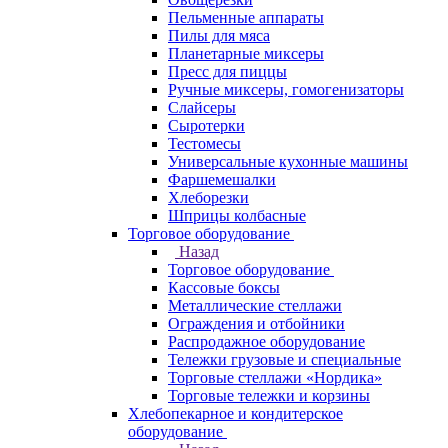
Пельменные аппараты
Пилы для мяса
Планетарные миксеры
Пресс для пиццы
Ручные миксеры, гомогенизаторы
Слайсеры
Сыротерки
Тестомесы
Универсальные кухонные машины
Фаршемешалки
Хлеборезки
Шприцы колбасные
Торговое оборудование
Назад
Торговое оборудование
Кассовые боксы
Металлические стеллажи
Ограждения и отбойники
Распродажное оборудование
Тележки грузовые и специальные
Торговые стеллажи «Нордика»
Торговые тележки и корзины
Хлебопекарное и кондитерское
оборудование