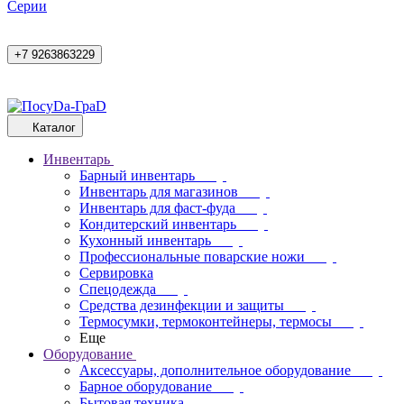
Cерии
+7 9263863229
Каталог
Инвентарь
Барный инвентарь
Инвентарь для магазинов
Инвентарь для фаст-фуда
Кондитерский инвентарь
Кухонный инвентарь
Профессиональные поварские ножи
Сервировка
Спецодежда
Средства дезинфекции и защиты
Термосумки, термоконтейнеры, термосы
Еще
Оборудование
Аксессуары, дополнительное оборудование
Барное оборудование
Бытовая техника