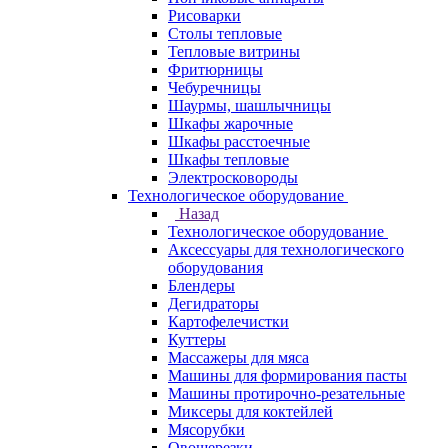
Рисоварки
Столы тепловые
Тепловые витрины
Фритюрницы
Чебуречницы
Шаурмы, шашлычницы
Шкафы жарочные
Шкафы расстоечные
Шкафы тепловые
Электросковороды
Технологическое оборудование
Назад
Технологическое оборудование
Аксессуары для технологического
оборудования
Блендеры
Дегидраторы
Картофелечистки
Куттеры
Массажеры для мяса
Машины для формирования пасты
Машины протирочно-резательные
Миксеры для коктейлей
Мясорубки
Овощерезки