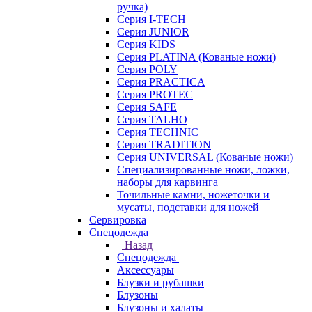
ручка)
Серия I-TECH
Серия JUNIOR
Серия KIDS
Серия PLATINA (Кованые ножи)
Серия POLY
Серия PRACTICA
Серия PROTEC
Серия SAFE
Серия TALHO
Серия TECHNIC
Серия TRADITION
Серия UNIVERSAL (Кованые ножи)
Специализированные ножи, ложки,
наборы для карвинга
Точильные камни, ножеточки и
мусаты, подставки для ножей
Сервировка
Спецодежда
Назад
Спецодежда
Аксессуары
Блузки и рубашки
Блузоны
Блузоны и халаты