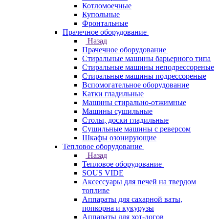
Котломоечные
Купольные
Фронтальные
Прачечное оборудование
Назад
Прачечное оборудование
Cтиральные машины барьерного типа
Cтиральные машины неподрессореные
Cтиральные машины подрессореные
Вспомогательное оборудование
Катки гладильные
Машины стирально-отжимные
Машины сушильные
Столы, доски гладильные
Сушильные машины с реверсом
Шкафы озонирующие
Тепловое оборудование
Назад
Тепловое оборудование
SOUS VIDE
Аксессуары для печей на твердом
топливе
Аппараты для сахарной ваты,
попкорна и кукурузы
Аппараты для хот-догов