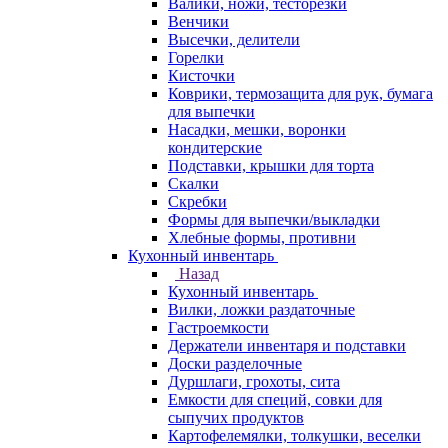
Валики, ножи, тесторезки
Венчики
Высечки, делители
Горелки
Кисточки
Коврики, термозащита для рук, бумага
для выпечки
Насадки, мешки, воронки
кондитерские
Подставки, крышки для торта
Скалки
Скребки
Формы для выпечки/выкладки
Хлебные формы, противни
Кухонный инвентарь
Назад
Кухонный инвентарь
Вилки, ложки раздаточные
Гастроемкости
Держатели инвентаря и подставки
Доски разделочные
Дуршлаги, грохоты, сита
Емкости для специй, совки для
сыпучих продуктов
Картофелемялки, толкушки, веселки