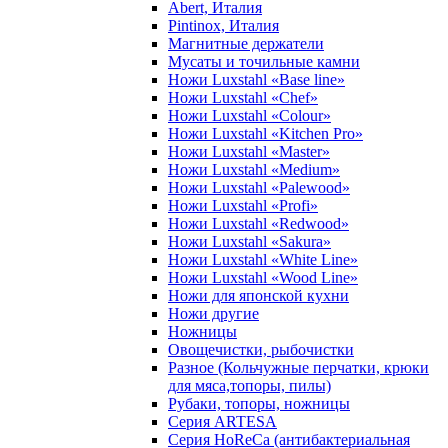
Abert, Италия
Pintinox, Италия
Магнитные держатели
Мусаты и точильные камни
Ножи Luxstahl «Base line»
Ножи Luxstahl «Chef»
Ножи Luxstahl «Colour»
Ножи Luxstahl «Kitchen Pro»
Ножи Luxstahl «Master»
Ножи Luxstahl «Medium»
Ножи Luxstahl «Palewood»
Ножи Luxstahl «Profi»
Ножи Luxstahl «Redwood»
Ножи Luxstahl «Sakura»
Ножи Luxstahl «White Line»
Ножи Luxstahl «Wood Line»
Ножи для японской кухни
Ножи другие
Ножницы
Овощечистки, рыбочистки
Разное (Кольчужные перчатки, крюки
для мяса,топоры, пилы)
Рубаки, топоры, ножницы
Серия ARTESA
Серия HoReCa (антибактериальная