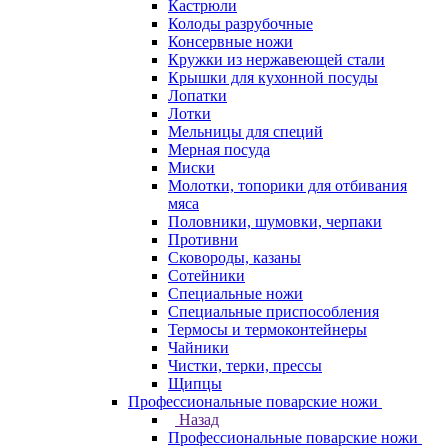
Кастрюли
Колоды разрубочные
Консервные ножи
Кружки из нержавеющей стали
Крышки для кухонной посуды
Лопатки
Лотки
Мельницы для специй
Мерная посуда
Миски
Молотки, топорики для отбивания
мяса
Половники, шумовки, черпаки
Противни
Сковороды, казаны
Сотейники
Специальные ножи
Специальные приспособления
Термосы и термоконтейнеры
Чайники
Чистки, терки, прессы
Щипцы
Профессиональные поварские ножи
Назад
Профессиональные поварские ножи