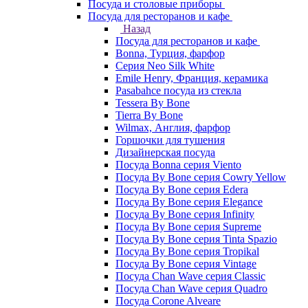
Посуда и столовые приборы
Посуда для ресторанов и кафе
Назад
Посуда для ресторанов и кафе
Bonna, Турция, фарфор
Cерия Neo Silk White
Emile Henry, Франция, керамика
Pasabahce посуда из стекла
Tessera By Bone
Tierra By Bone
Wilmax, Англия, фарфор
Горшочки для тушения
Дизайнерская посуда
Посуда Bonna серия Viento
Посуда By Bone серия Cowry Yellow
Посуда By Bone серия Edera
Посуда By Bone серия Elegance
Посуда By Bone серия Infinity
Посуда By Bone серия Supreme
Посуда By Bone серия Tinta Spazio
Посуда By Bone серия Tropikal
Посуда By Bone серия Vintage
Посуда Chan Wave серия Classic
Посуда Chan Wave серия Quadro
Посуда Corone Alveare