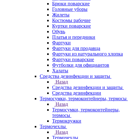
Брюки поварские
Головные уборы
Жилеты
Костюмы рабочие
Куртки поварские
Обувь
Платья и передники
Фартуки
Фартуки для продавца
Фартуки из натурального хлопка
Фартуки поварские
Футболки для официантов
Халаты
Средства дезинфекции и защиты
Назад
Средства дезинфекции и защиты
Средства дезинфекции
Термосумки, термоконтейнеры, термосы
Назад
Термосумки, термоконтейнеры,
термосы
Термокружки
Термочехлы
Назад
Термочехлы