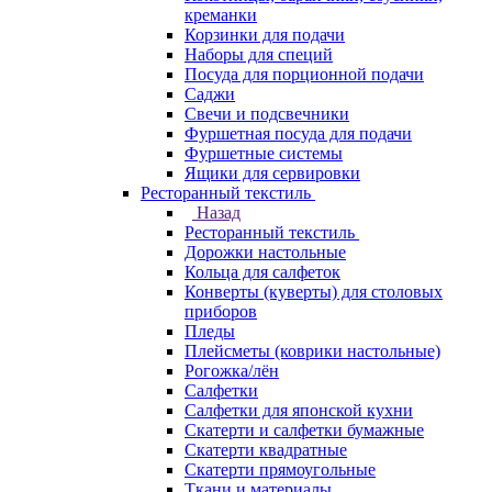
креманки
Корзинки для подачи
Наборы для специй
Посуда для порционной подачи
Саджи
Свечи и подсвечники
Фуршетная посуда для подачи
Фуршетные системы
Ящики для сервировки
Ресторанный текстиль
Назад
Ресторанный текстиль
Дорожки настольные
Кольца для салфеток
Конверты (куверты) для столовых
приборов
Пледы
Плейсметы (коврики настольные)
Рогожка/лён
Салфетки
Салфетки для японской кухни
Скатерти и салфетки бумажные
Скатерти квадратные
Скатерти прямоугольные
Ткани и материалы