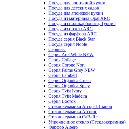
Посуда для восточной кухни
Посуда для детских садов
Посуда для японской кухни
Посуда из материала Opal ARC
Посуда из поликарбоната, Турция
Посуда из стекла ARC
Посуда из фарфора ARC
Посуда серия Black Star
Посуда серия Noble
Сервизы
Серия Arel White NEW
Серия Collage
Серия Corone Nori
Серия Falme Grey NEW
Серия Lambert
Серия Organica Green
Серия Organica Spicy
Серия Tvist Ivory
Серия Tvist Madeira
Серия Восток
Стеклокерамика Arcopal Trianon
Стеклокерамика Arcoroc
Стеклокерамика CaBaRe
Упрочненное стекло (Стеклокерамика)
Фарфор Albero