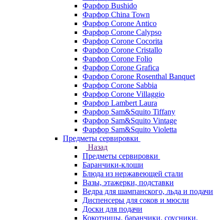
Фарфор Bushido
Фарфор China Town
Фарфор Corone Antico
Фарфор Corone Calypso
Фарфор Corone Cocorita
Фарфор Corone Cristallo
Фарфор Corone Folio
Фарфор Corone Grafica
Фарфор Corone Rosenthal Banquet
Фарфор Corone Sabbia
Фарфор Corone Villaggio
Фарфор Lambert Laura
Фарфор Sam&Squito Tiffany
Фарфор Sam&Squito Vintage
Фарфор Sam&Squito Violetta
Предметы сервировки
Назад
Предметы сервировки
Баранчики-клоши
Блюда из нержавеющей стали
Вазы, этажерки, подставки
Ведра для шампанского, льда и подачи
Диспенсеры для соков и мюсли
Доски для подачи
Кокотницы, баранчики, соусники,