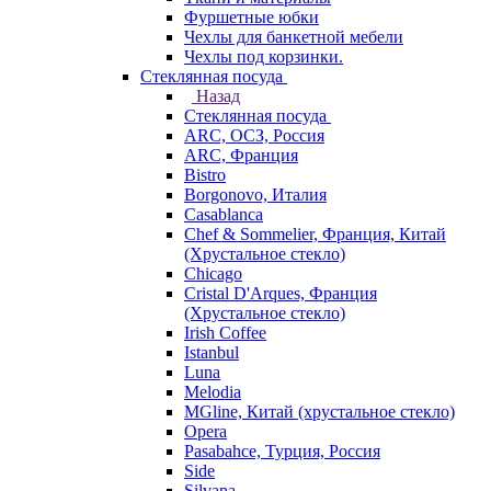
Фуршетные юбки
Чехлы для банкетной мебели
Чехлы под корзинки.
Стеклянная посуда
Назад
Стеклянная посуда
ARC, ОСЗ, Россия
ARC, Франция
Bistro
Borgonovo, Италия
Casablanca
Chef & Sommelier, Франция, Китай
(Хрустальное стекло)
Chicago
Cristal D'Arques, Франция
(Хрустальное стекло)
Irish Coffee
Istanbul
Luna
Melodia
MGline, Китай (хрустальное стекло)
Opera
Pasabahce, Турция, Россия
Side
Silvana