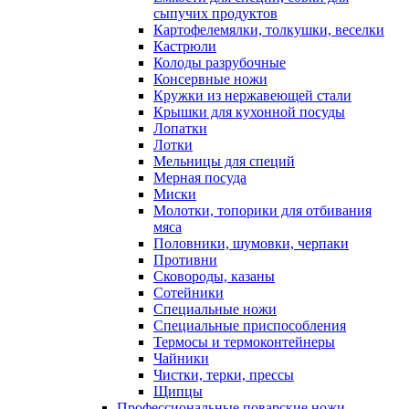
сыпучих продуктов
Картофелемялки, толкушки, веселки
Кастрюли
Колоды разрубочные
Консервные ножи
Кружки из нержавеющей стали
Крышки для кухонной посуды
Лопатки
Лотки
Мельницы для специй
Мерная посуда
Миски
Молотки, топорики для отбивания
мяса
Половники, шумовки, черпаки
Противни
Сковороды, казаны
Сотейники
Специальные ножи
Специальные приспособления
Термосы и термоконтейнеры
Чайники
Чистки, терки, прессы
Щипцы
Профессиональные поварские ножи