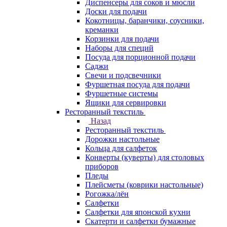
Диспенсеры для соков и мюсли
Доски для подачи
Кокотницы, баранчики, соусники,
креманки
Корзинки для подачи
Наборы для специй
Посуда для порционной подачи
Саджи
Свечи и подсвечники
Фуршетная посуда для подачи
Фуршетные системы
Ящики для сервировки
Ресторанный текстиль
Назад
Ресторанный текстиль
Дорожки настольные
Кольца для салфеток
Конверты (куверты) для столовых
приборов
Пледы
Плейсметы (коврики настольные)
Рогожка/лён
Салфетки
Салфетки для японской кухни
Скатерти и салфетки бумажные