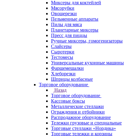
Миксеры для коктейлей
Мясорубки
Овощерезки
Пельменные аппараты
Пилы для мяса
Планетарные миксеры
Пресс для пиццы
Ручные миксеры, гомогенизаторы
Слайсеры
Сыротерки
Тестомесы
Универсальные кухонные машины
Фаршемешалки
Хлеборезки
Шприцы колбасные
Торговое оборудование
Назад
Торговое оборудование
Кассовые боксы
Металлические стеллажи
Ограждения и отбойники
Распродажное оборудование
Тележки грузовые и специальные
Торговые стеллажи «Нордика»
Торговые тележки и корзины