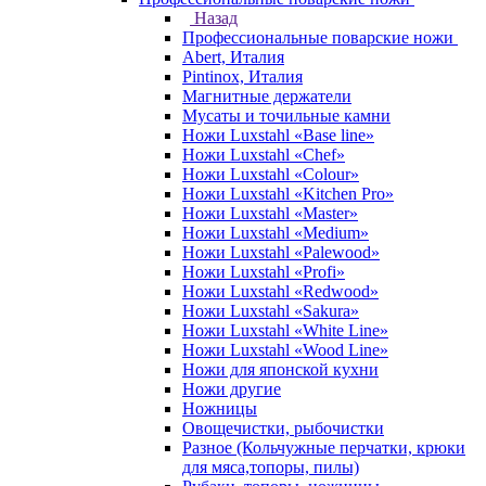
Назад
Профессиональные поварские ножи
Abert, Италия
Pintinox, Италия
Магнитные держатели
Мусаты и точильные камни
Ножи Luxstahl «Base line»
Ножи Luxstahl «Chef»
Ножи Luxstahl «Colour»
Ножи Luxstahl «Kitchen Pro»
Ножи Luxstahl «Master»
Ножи Luxstahl «Medium»
Ножи Luxstahl «Palewood»
Ножи Luxstahl «Profi»
Ножи Luxstahl «Redwood»
Ножи Luxstahl «Sakura»
Ножи Luxstahl «White Line»
Ножи Luxstahl «Wood Line»
Ножи для японской кухни
Ножи другие
Ножницы
Овощечистки, рыбочистки
Разное (Кольчужные перчатки, крюки
для мяса,топоры, пилы)