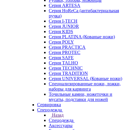
Рубаки, топоры, ножницы
Серия ARTESA
Серия HoReCa (антибактериальная
ручка)
Серия I-TECH
Серия JUNIOR
Серия KIDS
Серия PLATINA (Кованые ножи)
Серия POLY
Серия PRACTICA
Серия PROTEC
Серия SAFE
Серия TALHO
Серия TECHNIC
Серия TRADITION
Серия UNIVERSAL (Кованые ножи)
Специализированные ножи, ложки,
наборы для карвинга
Точильные камни, ножеточки и
мусаты, подставки для ножей
Сервировка
Спецодежда
Назад
Спецодежда
Аксессуары