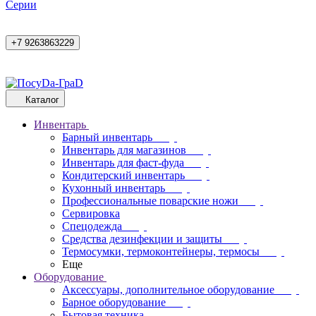
Cерии
+7 9263863229
Каталог
Инвентарь
Барный инвентарь
Инвентарь для магазинов
Инвентарь для фаст-фуда
Кондитерский инвентарь
Кухонный инвентарь
Профессиональные поварские ножи
Сервировка
Спецодежда
Средства дезинфекции и защиты
Термосумки, термоконтейнеры, термосы
Еще
Оборудование
Аксессуары, дополнительное оборудование
Барное оборудование
Бытовая техника