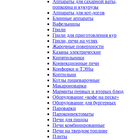
Аппараты для сахарной ваты,
попкорна и кукурузы
Аппараты для хот-догов
Блинные аппараты
Вафельницы
Грили
Грили для приготовления кур
Грили, печи на углях
Жарочные поверхности
Казаны электрические
Кипятильники
Конвекционные печи
Конфорки и ТЭНы
Коптильни
Котлы пищеварочные
Макароноварки
Мармиты первых и вторых блюд
Оборудование «кофе на песке»
Оборудование для бургерных
Пароварки
Пароконвектоматы
Печи для пиццы
Печи комбинированные
Печи на твердом топливе
Плиты