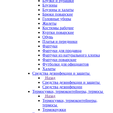
Блузки и рубашки
Блузоны
Блузоны и халаты
Брюки поварские
Головные уборы
Жилеты
Костюмы рабочие
Куртки поварские
Обувь
Платья и передники
Фартуки
Фартуки для продавца
Фартуки из натурального хлопка
Фартуки поварские
Футболки для официантов
Халаты
Средства дезинфекции и защиты
Назад
Средства дезинфекции и защиты
Средства дезинфекции
Термосумки, термоконтейнеры, термосы
Назад
Термосумки, термоконтейнеры,
термосы
Термокружки