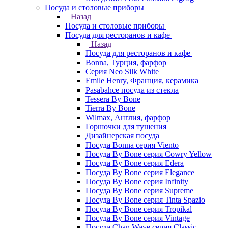
Посуда и столовые приборы
Назад
Посуда и столовые приборы
Посуда для ресторанов и кафе
Назад
Посуда для ресторанов и кафе
Bonna, Турция, фарфор
Cерия Neo Silk White
Emile Henry, Франция, керамика
Pasabahce посуда из стекла
Tessera By Bone
Tierra By Bone
Wilmax, Англия, фарфор
Горшочки для тушения
Дизайнерская посуда
Посуда Bonna серия Viento
Посуда By Bone серия Cowry Yellow
Посуда By Bone серия Edera
Посуда By Bone серия Elegance
Посуда By Bone серия Infinity
Посуда By Bone серия Supreme
Посуда By Bone серия Tinta Spazio
Посуда By Bone серия Tropikal
Посуда By Bone серия Vintage
Посуда Chan Wave серия Classic