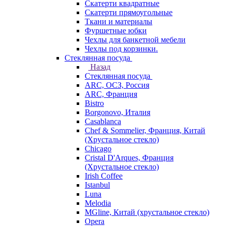
Скатерти квадратные
Скатерти прямоугольные
Ткани и материалы
Фуршетные юбки
Чехлы для банкетной мебели
Чехлы под корзинки.
Стеклянная посуда
Назад
Стеклянная посуда
ARC, ОСЗ, Россия
ARC, Франция
Bistro
Borgonovo, Италия
Casablanca
Chef & Sommelier, Франция, Китай
(Хрустальное стекло)
Chicago
Cristal D'Arques, Франция
(Хрустальное стекло)
Irish Coffee
Istanbul
Luna
Melodia
MGline, Китай (хрустальное стекло)
Opera