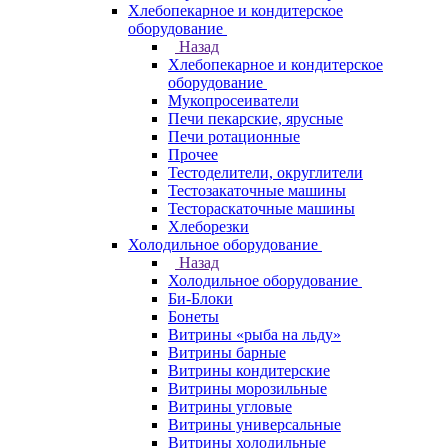
Хлебопекарное и кондитерское
оборудование
Назад
Хлебопекарное и кондитерское
оборудование
Мукопросеиватели
Печи пекарские, ярусные
Печи ротационные
Прочее
Тестоделители, округлители
Тестозакаточные машины
Тестораскаточные машины
Хлеборезки
Холодильное оборудование
Назад
Холодильное оборудование
Би-Блоки
Бонеты
Витрины «рыба на льду»
Витрины барные
Витрины кондитерские
Витрины морозильные
Витрины угловые
Витрины универсальные
Витрины холодильные