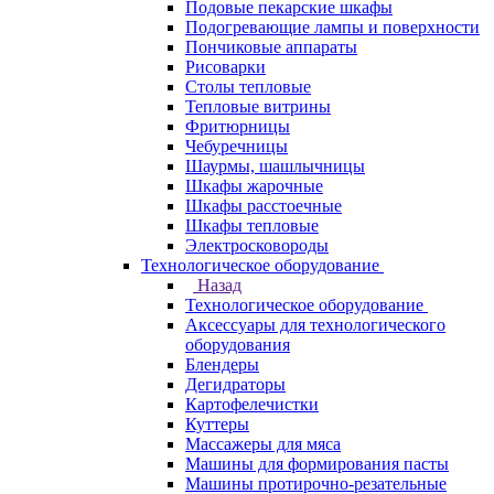
Подовые пекарские шкафы
Подогревающие лампы и поверхности
Пончиковые аппараты
Рисоварки
Столы тепловые
Тепловые витрины
Фритюрницы
Чебуречницы
Шаурмы, шашлычницы
Шкафы жарочные
Шкафы расстоечные
Шкафы тепловые
Электросковороды
Технологическое оборудование
Назад
Технологическое оборудование
Аксессуары для технологического
оборудования
Блендеры
Дегидраторы
Картофелечистки
Куттеры
Массажеры для мяса
Машины для формирования пасты
Машины протирочно-резательные