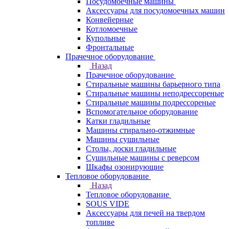
Посудомоечные машины
Аксессуары для посудомоечных машин
Конвейерные
Котломоечные
Купольные
Фронтальные
Прачечное оборудование
Назад
Прачечное оборудование
Cтиральные машины барьерного типа
Cтиральные машины неподрессореные
Cтиральные машины подрессореные
Вспомогательное оборудование
Катки гладильные
Машины стирально-отжимные
Машины сушильные
Столы, доски гладильные
Сушильные машины с реверсом
Шкафы озонирующие
Тепловое оборудование
Назад
Тепловое оборудование
SOUS VIDE
Аксессуары для печей на твердом
топливе