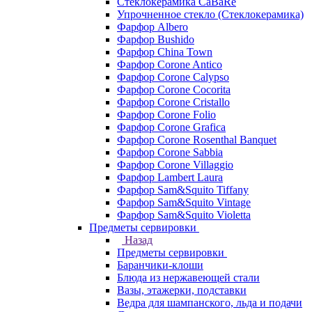
Стеклокерамика CaBaRe
Упрочненное стекло (Стеклокерамика)
Фарфор Albero
Фарфор Bushido
Фарфор China Town
Фарфор Corone Antico
Фарфор Corone Calypso
Фарфор Corone Cocorita
Фарфор Corone Cristallo
Фарфор Corone Folio
Фарфор Corone Grafica
Фарфор Corone Rosenthal Banquet
Фарфор Corone Sabbia
Фарфор Corone Villaggio
Фарфор Lambert Laura
Фарфор Sam&Squito Tiffany
Фарфор Sam&Squito Vintage
Фарфор Sam&Squito Violetta
Предметы сервировки
Назад
Предметы сервировки
Баранчики-клоши
Блюда из нержавеющей стали
Вазы, этажерки, подставки
Ведра для шампанского, льда и подачи