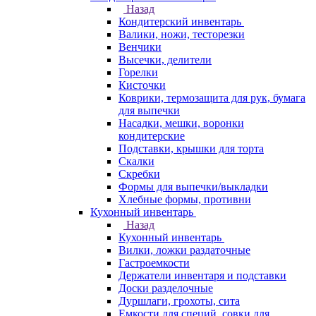
Назад
Кондитерский инвентарь
Валики, ножи, тесторезки
Венчики
Высечки, делители
Горелки
Кисточки
Коврики, термозащита для рук, бумага
для выпечки
Насадки, мешки, воронки
кондитерские
Подставки, крышки для торта
Скалки
Скребки
Формы для выпечки/выкладки
Хлебные формы, противни
Кухонный инвентарь
Назад
Кухонный инвентарь
Вилки, ложки раздаточные
Гастроемкости
Держатели инвентаря и подставки
Доски разделочные
Дуршлаги, грохоты, сита
Емкости для специй, совки для