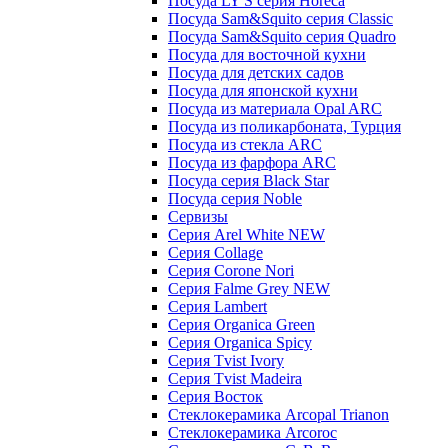
Посуда LY'S серия Horeca
Посуда Sam&Squito серия Classic
Посуда Sam&Squito серия Quadro
Посуда для восточной кухни
Посуда для детских садов
Посуда для японской кухни
Посуда из материала Opal ARC
Посуда из поликарбоната, Турция
Посуда из стекла ARC
Посуда из фарфора ARC
Посуда серия Black Star
Посуда серия Noble
Сервизы
Серия Arel White NEW
Серия Collage
Серия Corone Nori
Серия Falme Grey NEW
Серия Lambert
Серия Organica Green
Серия Organica Spicy
Серия Tvist Ivory
Серия Tvist Madeira
Серия Восток
Стеклокерамика Arcopal Trianon
Стеклокерамика Arcoroc