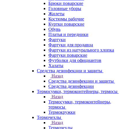
Брюки поварские
Головные уборы
Жилеты
Костюмы рабочие
Куртки поварские
Обувь
Платья и передники
Фартуки
Фартуки для продавца
Фартуки из натурального хлопка
Фартуки поварские
Футболки для официантов
Халаты
Средства дезинфекции и защиты
Назад
Средства дезинфекции и защиты
Средства дезинфекции
Термосумки, термоконтейнеры, термосы
Назад
Термосумки, термоконтейнеры,
термосы
Термокружки
Термочехлы
Назад
Термочехлы