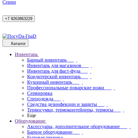
Cерии
+7 9263863229
Каталог
Инвентарь
Барный инвентарь
Инвентарь для магазинов
Инвентарь для фаст-фуда
Кондитерский инвентарь
Кухонный инвентарь
Профессиональные поварские ножи
Сервировка
Спецодежда
Средства дезинфекции и защиты
Термосумки, термоконтейнеры, термосы
Еще
Оборудование
Аксессуары, дополнительное оборудование
Барное оборудование
Бытовая техника