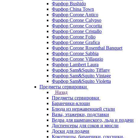
Фарфор Bushido
Фарфор China Town
Фарфор Corone Antico
Фарфор Corone Calypso
Фарфор Corone Cocorita
Фарфор Corone Cristallo
Фарфор Corone Folio
Фарфор Corone Grafica
Фарфор Corone Rosenthal Banquet
Фарфор Corone Sabbia
Фарфор Corone Villaggio
Фарфор Lambert Laura
Фарфор Sam&Squito Tiffany
Фарфор Sam&Squito Vintage
Фарфор Sam&Squito Violetta
Предметы сервировки
Назад
Предметы сервировки
Баранчики-клоши
Блюда из нержавеющей стали
Вазы, этажерки, подставки
Ведра для шампанского, льда и подачи
Диспенсеры для соков и мюсли
Доски для подачи
Кокотницы, баранчики, соусники,