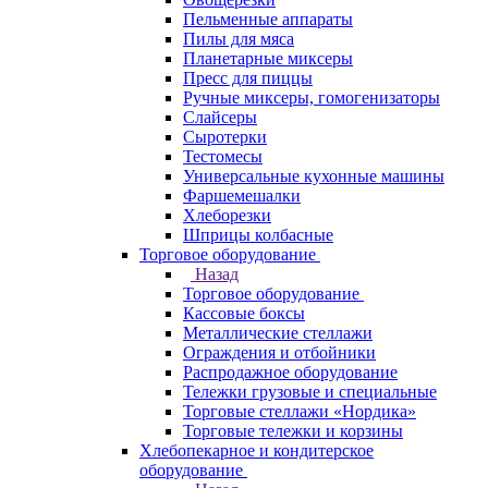
Пельменные аппараты
Пилы для мяса
Планетарные миксеры
Пресс для пиццы
Ручные миксеры, гомогенизаторы
Слайсеры
Сыротерки
Тестомесы
Универсальные кухонные машины
Фаршемешалки
Хлеборезки
Шприцы колбасные
Торговое оборудование
Назад
Торговое оборудование
Кассовые боксы
Металлические стеллажи
Ограждения и отбойники
Распродажное оборудование
Тележки грузовые и специальные
Торговые стеллажи «Нордика»
Торговые тележки и корзины
Хлебопекарное и кондитерское
оборудование