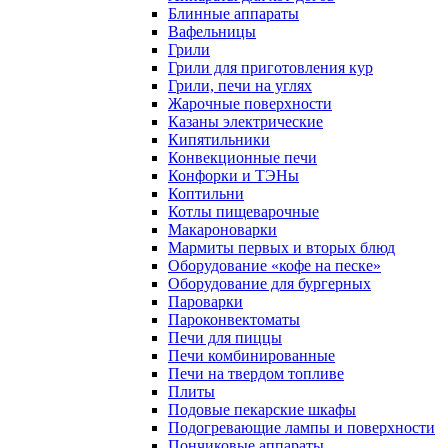
Блинные аппараты
Вафельницы
Грили
Грили для приготовления кур
Грили, печи на углях
Жарочные поверхности
Казаны электрические
Кипятильники
Конвекционные печи
Конфорки и ТЭНы
Коптильни
Котлы пищеварочные
Макароноварки
Мармиты первых и вторых блюд
Оборудование «кофе на песке»
Оборудование для бургерных
Пароварки
Пароконвектоматы
Печи для пиццы
Печи комбинированные
Печи на твердом топливе
Плиты
Подовые пекарские шкафы
Подогревающие лампы и поверхности
Пончиковые аппараты