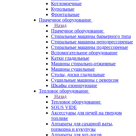
Котломоечные
Купольные
Фронтальные
Прачечное оборудование
Назад
Прачечное оборудование
Cтиральные машины барьерного типа
Cтиральные машины неподрессореные
Cтиральные машины подрессореные
Вспомогательное оборудование
Катки гладильные
Машины стирально-отжимные
Машины сушильные
Столы, доски гладильные
Сушильные машины с реверсом
Шкафы озонирующие
Тепловое оборудование
Назад
Тепловое оборудование
SOUS VIDE
Аксессуары для печей на твердом
топливе
Аппараты для сахарной ваты,
попкорна и кукурузы
Аппараты для хот-догов