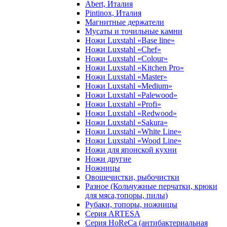
Abert, Италия
Pintinox, Италия
Магнитные держатели
Мусаты и точильные камни
Ножи Luxstahl «Base line»
Ножи Luxstahl «Chef»
Ножи Luxstahl «Colour»
Ножи Luxstahl «Kitchen Pro»
Ножи Luxstahl «Master»
Ножи Luxstahl «Medium»
Ножи Luxstahl «Palewood»
Ножи Luxstahl «Profi»
Ножи Luxstahl «Redwood»
Ножи Luxstahl «Sakura»
Ножи Luxstahl «White Line»
Ножи Luxstahl «Wood Line»
Ножи для японской кухни
Ножи другие
Ножницы
Овощечистки, рыбочистки
Разное (Кольчужные перчатки, крюки
для мяса,топоры, пилы)
Рубаки, топоры, ножницы
Серия ARTESA
Серия HoReCa (антибактериальная