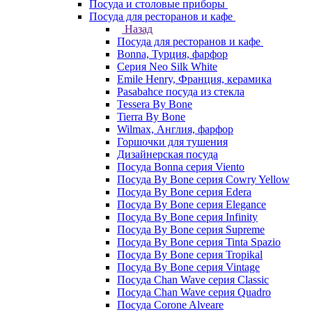
Посуда и столовые приборы
Посуда для ресторанов и кафе
Назад
Посуда для ресторанов и кафе
Bonna, Турция, фарфор
Cерия Neo Silk White
Emile Henry, Франция, керамика
Pasabahce посуда из стекла
Tessera By Bone
Tierra By Bone
Wilmax, Англия, фарфор
Горшочки для тушения
Дизайнерская посуда
Посуда Bonna серия Viento
Посуда By Bone серия Cowry Yellow
Посуда By Bone серия Edera
Посуда By Bone серия Elegance
Посуда By Bone серия Infinity
Посуда By Bone серия Supreme
Посуда By Bone серия Tinta Spazio
Посуда By Bone серия Tropikal
Посуда By Bone серия Vintage
Посуда Chan Wave серия Classic
Посуда Chan Wave серия Quadro
Посуда Corone Alveare