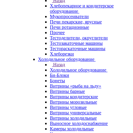
Назад
Хлебопекарное и кондитерское
оборудование
Мукопросеиватели
Печи пекарские, ярусные
Печи ротационные
Прочее
Тестоделители, округлители
Тестозакаточные машины
Тестораскаточные машины
Хлеборезки
Холодильное оборудование
Назад
Холодильное оборудование
Би-Блоки
Бонеты
Витрины «рыба на льду»
Витрины барные
Витрины кондитерские
Витрины морозильные
Витрины угловые
Витрины универсальные
Витрины холодильные
Выносное холодоснабжение
Камеры холодильные