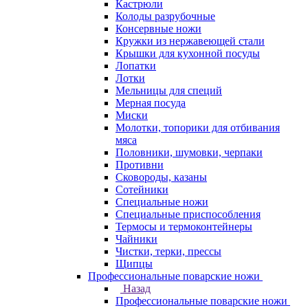
Кастрюли
Колоды разрубочные
Консервные ножи
Кружки из нержавеющей стали
Крышки для кухонной посуды
Лопатки
Лотки
Мельницы для специй
Мерная посуда
Миски
Молотки, топорики для отбивания
мяса
Половники, шумовки, черпаки
Противни
Сковороды, казаны
Сотейники
Специальные ножи
Специальные приспособления
Термосы и термоконтейнеры
Чайники
Чистки, терки, прессы
Щипцы
Профессиональные поварские ножи
Назад
Профессиональные поварские ножи