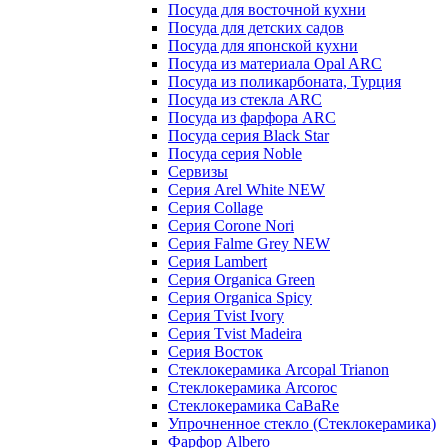
Посуда для восточной кухни
Посуда для детских садов
Посуда для японской кухни
Посуда из материала Opal ARC
Посуда из поликарбоната, Турция
Посуда из стекла ARC
Посуда из фарфора ARC
Посуда серия Black Star
Посуда серия Noble
Сервизы
Серия Arel White NEW
Серия Collage
Серия Corone Nori
Серия Falme Grey NEW
Серия Lambert
Серия Organica Green
Серия Organica Spicy
Серия Tvist Ivory
Серия Tvist Madeira
Серия Восток
Стеклокерамика Arcopal Trianon
Стеклокерамика Arcoroc
Стеклокерамика CaBaRe
Упрочненное стекло (Стеклокерамика)
Фарфор Albero