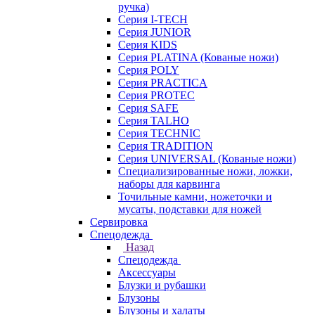
ручка)
Серия I-TECH
Серия JUNIOR
Серия KIDS
Серия PLATINA (Кованые ножи)
Серия POLY
Серия PRACTICA
Серия PROTEC
Серия SAFE
Серия TALHO
Серия TECHNIC
Серия TRADITION
Серия UNIVERSAL (Кованые ножи)
Специализированные ножи, ложки,
наборы для карвинга
Точильные камни, ножеточки и
мусаты, подставки для ножей
Сервировка
Спецодежда
Назад
Спецодежда
Аксессуары
Блузки и рубашки
Блузоны
Блузоны и халаты