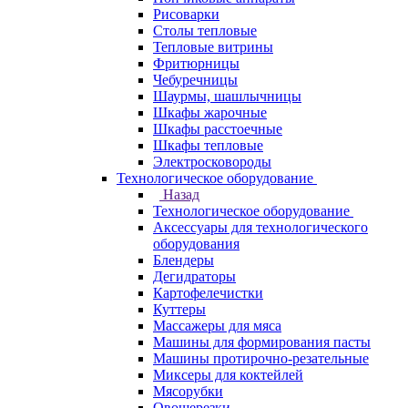
Рисоварки
Столы тепловые
Тепловые витрины
Фритюрницы
Чебуречницы
Шаурмы, шашлычницы
Шкафы жарочные
Шкафы расстоечные
Шкафы тепловые
Электросковороды
Технологическое оборудование
Назад
Технологическое оборудование
Аксессуары для технологического
оборудования
Блендеры
Дегидраторы
Картофелечистки
Куттеры
Массажеры для мяса
Машины для формирования пасты
Машины протирочно-резательные
Миксеры для коктейлей
Мясорубки
Овощерезки