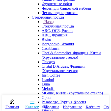
Фуршетные юбки
Чехлы для банкетной мебели
Чехлы под корзинки.
Стеклянная посуда
Назад
Стеклянная посуда
ARC, ОСЗ, Россия
ARC, Франция
Bistro
Borgonovo, Италия
Casablanca
Chef & Sommelier, Франция, Китай
(Хрустальное стекло)
Chicago
Cristal D'Arques, Франция
(Хрустальное стекло)
Irish Coffee
Istanbul
Luna
Melodia
MGline, Китай (хрустальное стекло)
Opera
Pasabahce, Турция, Россия
0
0
Side
Главная
Каталог
Корзина
Избранные
Кабинет
Сра
Silvana