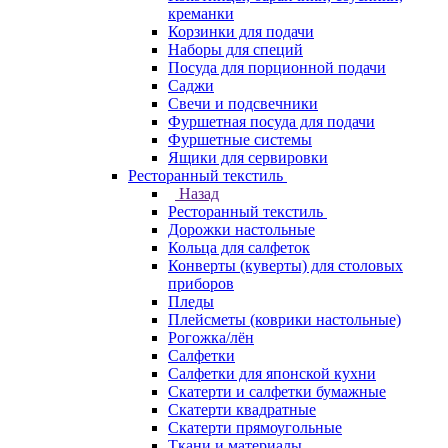
креманки
Корзинки для подачи
Наборы для специй
Посуда для порционной подачи
Саджи
Свечи и подсвечники
Фуршетная посуда для подачи
Фуршетные системы
Ящики для сервировки
Ресторанный текстиль
Назад
Ресторанный текстиль
Дорожки настольные
Кольца для салфеток
Конверты (куверты) для столовых
приборов
Пледы
Плейсметы (коврики настольные)
Рогожка/лён
Салфетки
Салфетки для японской кухни
Скатерти и салфетки бумажные
Скатерти квадратные
Скатерти прямоугольные
Ткани и материалы