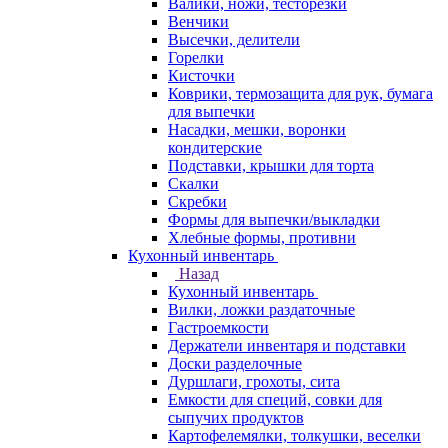
Валики, ножи, тесторезки
Венчики
Высечки, делители
Горелки
Кисточки
Коврики, термозащита для рук, бумага
для выпечки
Насадки, мешки, воронки
кондитерские
Подставки, крышки для торта
Скалки
Скребки
Формы для выпечки/выкладки
Хлебные формы, противни
Кухонный инвентарь
Назад
Кухонный инвентарь
Вилки, ложки раздаточные
Гастроемкости
Держатели инвентаря и подставки
Доски разделочные
Дуршлаги, грохоты, сита
Емкости для специй, совки для
сыпучих продуктов
Картофелемялки, толкушки, веселки