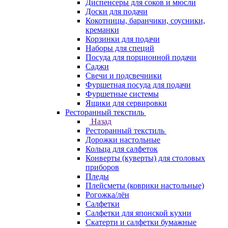
Диспенсеры для соков и мюсли
Доски для подачи
Кокотницы, баранчики, соусники,
креманки
Корзинки для подачи
Наборы для специй
Посуда для порционной подачи
Саджи
Свечи и подсвечники
Фуршетная посуда для подачи
Фуршетные системы
Ящики для сервировки
Ресторанный текстиль
Назад
Ресторанный текстиль
Дорожки настольные
Кольца для салфеток
Конверты (куверты) для столовых
приборов
Пледы
Плейсметы (коврики настольные)
Рогожка/лён
Салфетки
Салфетки для японской кухни
Скатерти и салфетки бумажные