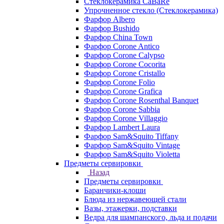
Стеклокерамика CaBaRe
Упрочненное стекло (Стеклокерамика)
Фарфор Albero
Фарфор Bushido
Фарфор China Town
Фарфор Corone Antico
Фарфор Corone Calypso
Фарфор Corone Cocorita
Фарфор Corone Cristallo
Фарфор Corone Folio
Фарфор Corone Grafica
Фарфор Corone Rosenthal Banquet
Фарфор Corone Sabbia
Фарфор Corone Villaggio
Фарфор Lambert Laura
Фарфор Sam&Squito Tiffany
Фарфор Sam&Squito Vintage
Фарфор Sam&Squito Violetta
Предметы сервировки
Назад
Предметы сервировки
Баранчики-клоши
Блюда из нержавеющей стали
Вазы, этажерки, подставки
Ведра для шампанского, льда и подачи