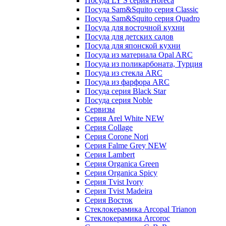
Посуда LY'S серия Horeca
Посуда Sam&Squito серия Classic
Посуда Sam&Squito серия Quadro
Посуда для восточной кухни
Посуда для детских садов
Посуда для японской кухни
Посуда из материала Opal ARC
Посуда из поликарбоната, Турция
Посуда из стекла ARC
Посуда из фарфора ARC
Посуда серия Black Star
Посуда серия Noble
Сервизы
Серия Arel White NEW
Серия Collage
Серия Corone Nori
Серия Falme Grey NEW
Серия Lambert
Серия Organica Green
Серия Organica Spicy
Серия Tvist Ivory
Серия Tvist Madeira
Серия Восток
Стеклокерамика Arcopal Trianon
Стеклокерамика Arcoroc