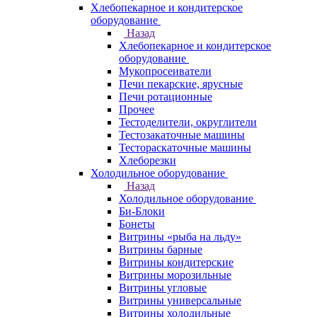
Хлебопекарное и кондитерское
оборудование
Назад
Хлебопекарное и кондитерское
оборудование
Мукопросеиватели
Печи пекарские, ярусные
Печи ротационные
Прочее
Тестоделители, округлители
Тестозакаточные машины
Тестораскаточные машины
Хлеборезки
Холодильное оборудование
Назад
Холодильное оборудование
Би-Блоки
Бонеты
Витрины «рыба на льду»
Витрины барные
Витрины кондитерские
Витрины морозильные
Витрины угловые
Витрины универсальные
Витрины холодильные