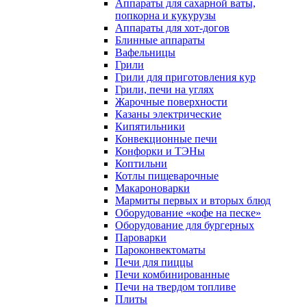
Аппараты для сахарной ваты,
попкорна и кукурузы
Аппараты для хот-догов
Блинные аппараты
Вафельницы
Грили
Грили для приготовления кур
Грили, печи на углях
Жарочные поверхности
Казаны электрические
Кипятильники
Конвекционные печи
Конфорки и ТЭНы
Коптильни
Котлы пищеварочные
Макароноварки
Мармиты первых и вторых блюд
Оборудование «кофе на песке»
Оборудование для бургерных
Пароварки
Пароконвектоматы
Печи для пиццы
Печи комбинированные
Печи на твердом топливе
Плиты