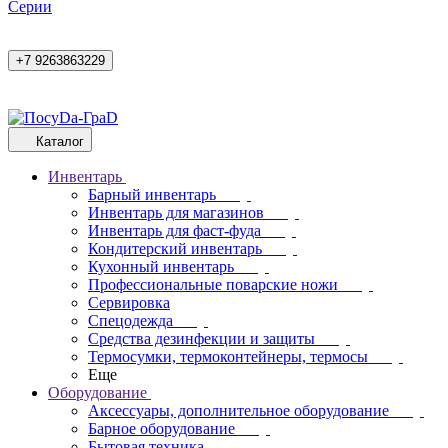
Cерии
+7 9263863229
Каталог
Инвентарь
Барный инвентарь
Инвентарь для магазинов
Инвентарь для фаст-фуда
Кондитерский инвентарь
Кухонный инвентарь
Профессиональные поварские ножи
Сервировка
Спецодежда
Средства дезинфекции и защиты
Термосумки, термоконтейнеры, термосы
Еще
Оборудование
Аксессуары, дополнительное оборудование
Барное оборудование
Бытовая техника