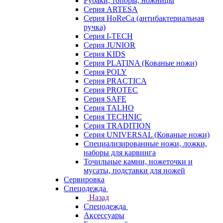
Рубаки, топоры, ножницы
Серия ARTESA
Серия HoReCa (антибактериальная
ручка)
Серия I-TECH
Серия JUNIOR
Серия KIDS
Серия PLATINA (Кованые ножи)
Серия POLY
Серия PRACTICA
Серия PROTEC
Серия SAFE
Серия TALHO
Серия TECHNIC
Серия TRADITION
Серия UNIVERSAL (Кованые ножи)
Специализированные ножи, ложки,
наборы для карвинга
Точильные камни, ножеточки и
мусаты, подставки для ножей
Сервировка
Спецодежда
Назад
Спецодежда
Аксессуары