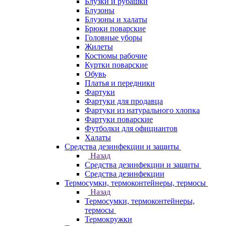
Блузки и рубашки
Блузоны
Блузоны и халаты
Брюки поварские
Головные уборы
Жилеты
Костюмы рабочие
Куртки поварские
Обувь
Платья и передники
Фартуки
Фартуки для продавца
Фартуки из натурального хлопка
Фартуки поварские
Футболки для официантов
Халаты
Средства дезинфекции и защиты
Назад
Средства дезинфекции и защиты
Средства дезинфекции
Термосумки, термоконтейнеры, термосы
Назад
Термосумки, термоконтейнеры,
термосы
Термокружки