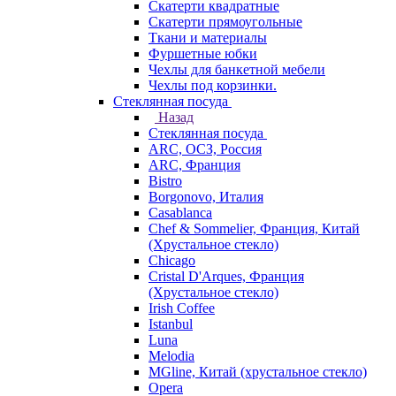
Скатерти квадратные
Скатерти прямоугольные
Ткани и материалы
Фуршетные юбки
Чехлы для банкетной мебели
Чехлы под корзинки.
Стеклянная посуда
Назад
Стеклянная посуда
ARC, ОСЗ, Россия
ARC, Франция
Bistro
Borgonovo, Италия
Casablanca
Chef & Sommelier, Франция, Китай
(Хрустальное стекло)
Chicago
Cristal D'Arques, Франция
(Хрустальное стекло)
Irish Coffee
Istanbul
Luna
Melodia
MGline, Китай (хрустальное стекло)
Opera