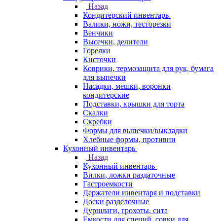
Назад
Кондитерский инвентарь
Валики, ножи, тесторезки
Венчики
Высечки, делители
Горелки
Кисточки
Коврики, термозащита для рук, бумага
для выпечки
Насадки, мешки, воронки
кондитерские
Подставки, крышки для торта
Скалки
Скребки
Формы для выпечки/выкладки
Хлебные формы, противни
Кухонный инвентарь
Назад
Кухонный инвентарь
Вилки, ложки раздаточные
Гастроемкости
Держатели инвентаря и подставки
Доски разделочные
Дуршлаги, грохоты, сита
Емкости для специй, совки для