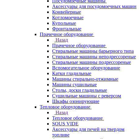
Посудомоечные машины
Аксессуары для посудомоечных машин
Конвейерные
Котломоечные
Купольные
Фронтальные
Прачечное оборудование
Назад
Прачечное оборудование
Cтиральные машины барьерного типа
Cтиральные машины неподрессореные
Cтиральные машины подрессореные
Вспомогательное оборудование
Катки гладильные
Машины стирально-отжимные
Машины сушильные
Столы, доски гладильные
Сушильные машины с реверсом
Шкафы озонирующие
Тепловое оборудование
Назад
Тепловое оборудование
SOUS VIDE
Аксессуары для печей на твердом
топливе