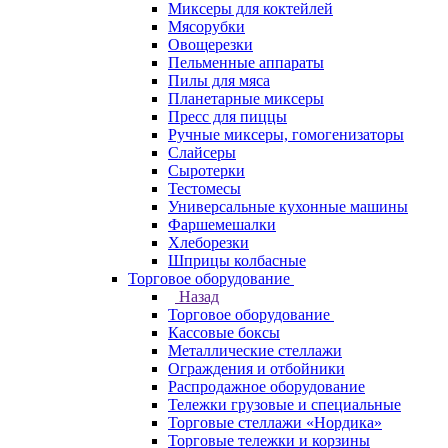
Миксеры для коктейлей
Мясорубки
Овощерезки
Пельменные аппараты
Пилы для мяса
Планетарные миксеры
Пресс для пиццы
Ручные миксеры, гомогенизаторы
Слайсеры
Сыротерки
Тестомесы
Универсальные кухонные машины
Фаршемешалки
Хлеборезки
Шприцы колбасные
Торговое оборудование
Назад
Торговое оборудование
Кассовые боксы
Металлические стеллажи
Ограждения и отбойники
Распродажное оборудование
Тележки грузовые и специальные
Торговые стеллажи «Нордика»
Торговые тележки и корзины