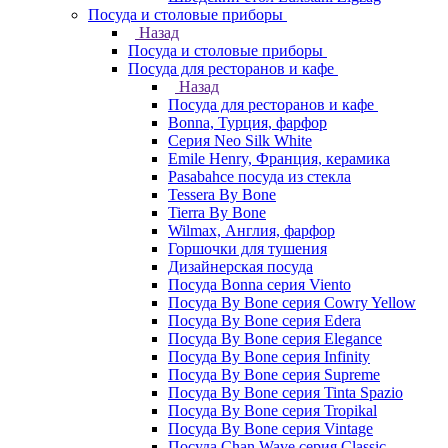
Посуда и столовые приборы
Назад
Посуда и столовые приборы
Посуда для ресторанов и кафе
Назад
Посуда для ресторанов и кафе
Bonna, Турция, фарфор
Cерия Neo Silk White
Emile Henry, Франция, керамика
Pasabahce посуда из стекла
Tessera By Bone
Tierra By Bone
Wilmax, Англия, фарфор
Горшочки для тушения
Дизайнерская посуда
Посуда Bonna серия Viento
Посуда By Bone серия Cowry Yellow
Посуда By Bone серия Edera
Посуда By Bone серия Elegance
Посуда By Bone серия Infinity
Посуда By Bone серия Supreme
Посуда By Bone серия Tinta Spazio
Посуда By Bone серия Tropikal
Посуда By Bone серия Vintage
Посуда Chan Wave серия Classic