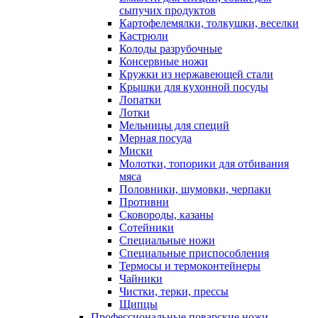
сыпучих продуктов
Картофелемялки, толкушки, веселки
Кастрюли
Колоды разрубочные
Консервные ножи
Кружки из нержавеющей стали
Крышки для кухонной посуды
Лопатки
Лотки
Мельницы для специй
Мерная посуда
Миски
Молотки, топорики для отбивания
мяса
Половники, шумовки, черпаки
Противни
Сковороды, казаны
Сотейники
Специальные ножи
Специальные приспособления
Термосы и термоконтейнеры
Чайники
Чистки, терки, прессы
Щипцы
Профессиональные поварские ножи