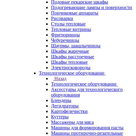
Подовые пекарские шкафы
Подогревающие лампы и поверхности
Пончиковые аппараты
Рисоварки
Столы тепловые
Тепловые витрины
Фритюрницы
Чебуречницы
Шаурмы, шашлычницы
Шкафы жарочные
Шкафы расстоечные
Шкафы тепловые
Электросковороды
Технологическое оборудование
Назад
Технологическое оборудование
Аксессуары для технологического
оборудования
Блендеры
Дегидраторы
Картофелечистки
Куттеры
Массажеры для мяса
Машины для формирования пасты
Машины протирочно-резательные