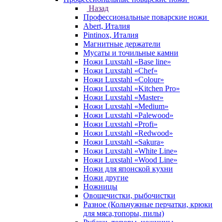
Назад
Профессиональные поварские ножи
Abert, Италия
Pintinox, Италия
Магнитные держатели
Мусаты и точильные камни
Ножи Luxstahl «Base line»
Ножи Luxstahl «Chef»
Ножи Luxstahl «Colour»
Ножи Luxstahl «Kitchen Pro»
Ножи Luxstahl «Master»
Ножи Luxstahl «Medium»
Ножи Luxstahl «Palewood»
Ножи Luxstahl «Profi»
Ножи Luxstahl «Redwood»
Ножи Luxstahl «Sakura»
Ножи Luxstahl «White Line»
Ножи Luxstahl «Wood Line»
Ножи для японской кухни
Ножи другие
Ножницы
Овощечистки, рыбочистки
Разное (Кольчужные перчатки, крюки
для мяса,топоры, пилы)