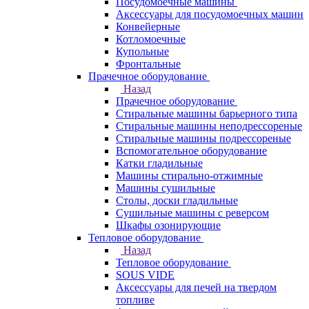
Посудомоечные машины
Аксессуары для посудомоечных машин
Конвейерные
Котломоечные
Купольные
Фронтальные
Прачечное оборудование
Назад
Прачечное оборудование
Cтиральные машины барьерного типа
Cтиральные машины неподрессореные
Cтиральные машины подрессореные
Вспомогательное оборудование
Катки гладильные
Машины стирально-отжимные
Машины сушильные
Столы, доски гладильные
Сушильные машины с реверсом
Шкафы озонирующие
Тепловое оборудование
Назад
Тепловое оборудование
SOUS VIDE
Аксессуары для печей на твердом
топливе