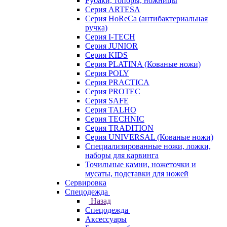
Рубаки, топоры, ножницы
Серия ARTESA
Серия HoReCa (антибактериальная
ручка)
Серия I-TECH
Серия JUNIOR
Серия KIDS
Серия PLATINA (Кованые ножи)
Серия POLY
Серия PRACTICA
Серия PROTEC
Серия SAFE
Серия TALHO
Серия TECHNIC
Серия TRADITION
Серия UNIVERSAL (Кованые ножи)
Специализированные ножи, ложки,
наборы для карвинга
Точильные камни, ножеточки и
мусаты, подставки для ножей
Сервировка
Спецодежда
Назад
Спецодежда
Аксессуары