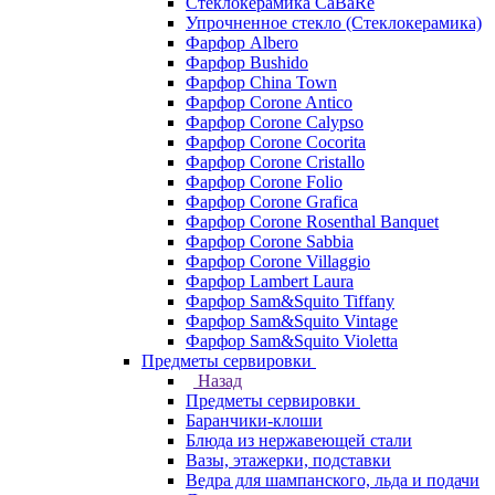
Стеклокерамика CaBaRe
Упрочненное стекло (Стеклокерамика)
Фарфор Albero
Фарфор Bushido
Фарфор China Town
Фарфор Corone Antico
Фарфор Corone Calypso
Фарфор Corone Cocorita
Фарфор Corone Cristallo
Фарфор Corone Folio
Фарфор Corone Grafica
Фарфор Corone Rosenthal Banquet
Фарфор Corone Sabbia
Фарфор Corone Villaggio
Фарфор Lambert Laura
Фарфор Sam&Squito Tiffany
Фарфор Sam&Squito Vintage
Фарфор Sam&Squito Violetta
Предметы сервировки
Назад
Предметы сервировки
Баранчики-клоши
Блюда из нержавеющей стали
Вазы, этажерки, подставки
Ведра для шампанского, льда и подачи