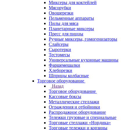
Миксеры для коктейлей
Мясорубки
Овощерезки
Пельменные аппараты
Пилы для мяса
Планетарные миксеры
Пресс для пиццы
Ручные миксеры, гомогенизаторы
Слайсеры
Сыротерки
Тестомесы
Универсальные кухонные машины
Фаршемешалки
Хлеборезки
Шприцы колбасные
Торговое оборудование
Назад
Торговое оборудование
Кассовые боксы
Металлические стеллажи
Ограждения и отбойники
Распродажное оборудование
Тележки грузовые и специальные
Торговые стеллажи «Нордика»
Торговые тележки и корзины