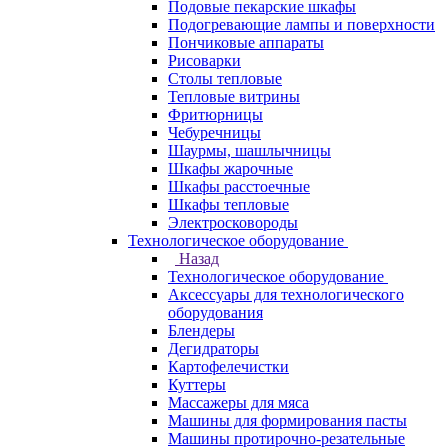
Подовые пекарские шкафы
Подогревающие лампы и поверхности
Пончиковые аппараты
Рисоварки
Столы тепловые
Тепловые витрины
Фритюрницы
Чебуречницы
Шаурмы, шашлычницы
Шкафы жарочные
Шкафы расстоечные
Шкафы тепловые
Электросковороды
Технологическое оборудование
Назад
Технологическое оборудование
Аксессуары для технологического
оборудования
Блендеры
Дегидраторы
Картофелечистки
Куттеры
Массажеры для мяса
Машины для формирования пасты
Машины протирочно-резательные