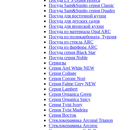
Посуда LY'S серия Horeca
Посуда Sam&Squito серия Classic
Посуда Sam&Squito серия Quadro
Посуда для восточной кухни
Посуда для детских садов
Посуда для японской кухни
Посуда из материала Opal ARC
Посуда из поликарбоната, Турция
Посуда из стекла ARC
Посуда из фарфора ARC
Посуда серия Black Star
Посуда серия Noble
Сервизы
Серия Arel White NEW
Серия Collage
Серия Corone Nori
Серия Falme Grey NEW
Серия Lambert
Серия Organica Green
Серия Organica Spicy
Серия Tvist Ivory
Серия Tvist Madeira
Серия Восток
Стеклокерамика Arcopal Trianon
Стеклокерамика Arcoroc