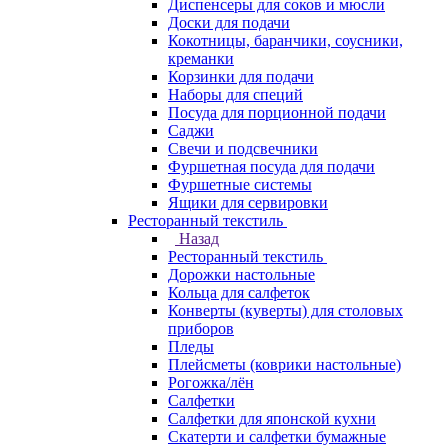
Диспенсеры для соков и мюсли
Доски для подачи
Кокотницы, баранчики, соусники,
креманки
Корзинки для подачи
Наборы для специй
Посуда для порционной подачи
Саджи
Свечи и подсвечники
Фуршетная посуда для подачи
Фуршетные системы
Ящики для сервировки
Ресторанный текстиль
Назад
Ресторанный текстиль
Дорожки настольные
Кольца для салфеток
Конверты (куверты) для столовых
приборов
Пледы
Плейсметы (коврики настольные)
Рогожка/лён
Салфетки
Салфетки для японской кухни
Скатерти и салфетки бумажные