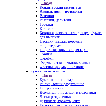
Назад
Кондитерский инвентарь
Валики, ножи, тесторезки
Венчики
Высечки, делители
Горелки
Кисточки
Коврики, термозащита для рук, бумага
для выпечки
Насадки, мешки, воронки
кондитерские
Подставки, крышки для торта
Скалки
Скребки
Формы для выпечки/выкладки
Хлебные формы, противни
Кухонный инвентарь
Назад
Кухонный инвентарь
Вилки, ложки раздаточные
Гастроемкости
Держатели инвентаря и подставки
Доски разделочные
Дуршлаги, грохоты, сита
Емкости для специй, совки для