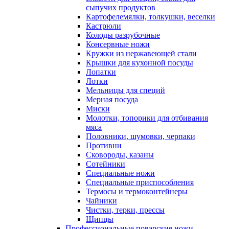
сыпучих продуктов
Картофелемялки, толкушки, веселки
Кастрюли
Колоды разрубочные
Консервные ножи
Кружки из нержавеющей стали
Крышки для кухонной посуды
Лопатки
Лотки
Мельницы для специй
Мерная посуда
Миски
Молотки, топорики для отбивания
мяса
Половники, шумовки, черпаки
Противни
Сковороды, казаны
Сотейники
Специальные ножи
Специальные приспособления
Термосы и термоконтейнеры
Чайники
Чистки, терки, прессы
Щипцы
Профессиональные поварские ножи