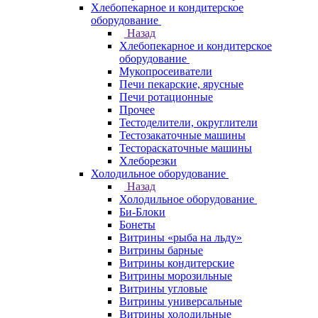
Хлебопекарное и кондитерское
оборудование
Назад
Хлебопекарное и кондитерское
оборудование
Мукопросеиватели
Печи пекарские, ярусные
Печи ротационные
Прочее
Тестоделители, округлители
Тестозакаточные машины
Тестораскаточные машины
Хлеборезки
Холодильное оборудование
Назад
Холодильное оборудование
Би-Блоки
Бонеты
Витрины «рыба на льду»
Витрины барные
Витрины кондитерские
Витрины морозильные
Витрины угловые
Витрины универсальные
Витрины холодильные