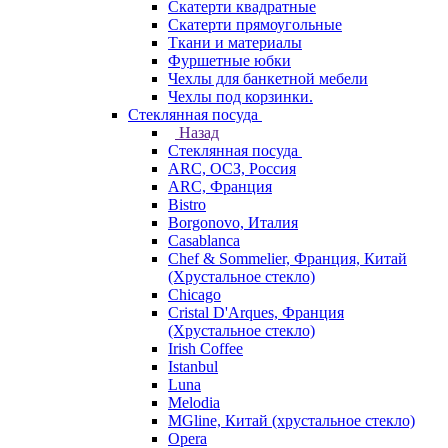
Скатерти квадратные
Скатерти прямоугольные
Ткани и материалы
Фуршетные юбки
Чехлы для банкетной мебели
Чехлы под корзинки.
Стеклянная посуда
Назад
Стеклянная посуда
ARC, ОСЗ, Россия
ARC, Франция
Bistro
Borgonovo, Италия
Casablanca
Chef & Sommelier, Франция, Китай
(Хрустальное стекло)
Chicago
Cristal D'Arques, Франция
(Хрустальное стекло)
Irish Coffee
Istanbul
Luna
Melodia
MGline, Китай (хрустальное стекло)
Opera