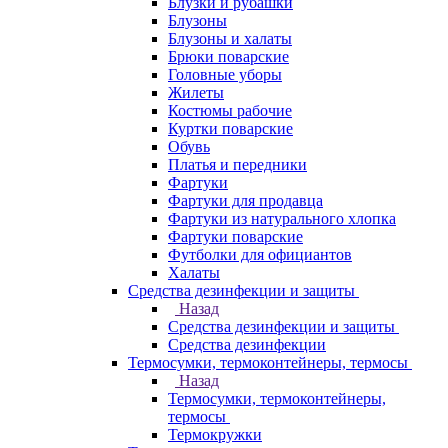
Блузки и рубашки
Блузоны
Блузоны и халаты
Брюки поварские
Головные уборы
Жилеты
Костюмы рабочие
Куртки поварские
Обувь
Платья и передники
Фартуки
Фартуки для продавца
Фартуки из натурального хлопка
Фартуки поварские
Футболки для официантов
Халаты
Средства дезинфекции и защиты
Назад
Средства дезинфекции и защиты
Средства дезинфекции
Термосумки, термоконтейнеры, термосы
Назад
Термосумки, термоконтейнеры,
термосы
Термокружки