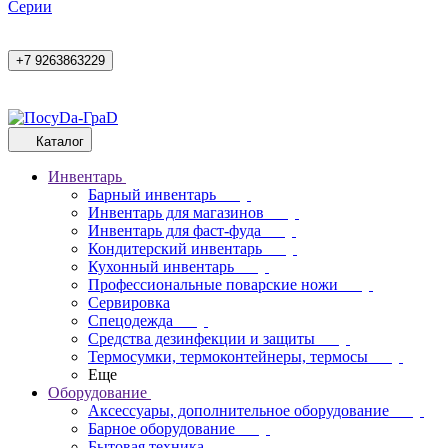
Cерии
+7 9263863229
Каталог
Инвентарь
Барный инвентарь
Инвентарь для магазинов
Инвентарь для фаст-фуда
Кондитерский инвентарь
Кухонный инвентарь
Профессиональные поварские ножи
Сервировка
Спецодежда
Средства дезинфекции и защиты
Термосумки, термоконтейнеры, термосы
Еще
Оборудование
Аксессуары, дополнительное оборудование
Барное оборудование
Бытовая техника