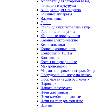
Аппараты для сахарной ваты,
попкорна и кукурузы
Аппараты для хот-догов
Блинные аппараты
Вафельницы
Грили
Грили для приготовления кур
Грили, печи на углях
Жарочные поверхности
Казаны электрические
Кипятильники
Конвекционные печи
Конфорки и ТЭНы
Коптильни
Котлы пищеварочные
Макароноварки
Мармиты первых и вторых блюд
Оборудование «кофе на песке»
Оборудование для бургерных
Пароварки
Пароконвектоматы
Печи для пиццы
Печи комбинированные
Печи на твердом топливе
Плиты