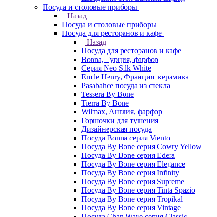
Посуда и столовые приборы
Назад
Посуда и столовые приборы
Посуда для ресторанов и кафе
Назад
Посуда для ресторанов и кафе
Bonna, Турция, фарфор
Cерия Neo Silk White
Emile Henry, Франция, керамика
Pasabahce посуда из стекла
Tessera By Bone
Tierra By Bone
Wilmax, Англия, фарфор
Горшочки для тушения
Дизайнерская посуда
Посуда Bonna серия Viento
Посуда By Bone серия Cowry Yellow
Посуда By Bone серия Edera
Посуда By Bone серия Elegance
Посуда By Bone серия Infinity
Посуда By Bone серия Supreme
Посуда By Bone серия Tinta Spazio
Посуда By Bone серия Tropikal
Посуда By Bone серия Vintage
Посуда Chan Wave серия Classic