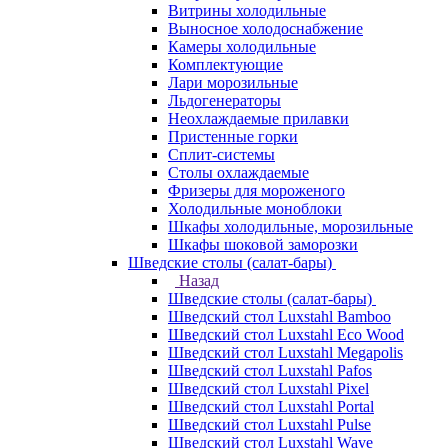
Витрины холодильные
Выносное холодоснабжение
Камеры холодильные
Комплектующие
Лари морозильные
Льдогенераторы
Неохлаждаемые прилавки
Пристенные горки
Сплит-системы
Столы охлаждаемые
Фризеры для мороженого
Холодильные моноблоки
Шкафы холодильные, морозильные
Шкафы шоковой заморозки
Шведские столы (салат-бары)
Назад
Шведские столы (салат-бары)
Шведский стол Luxstahl Bamboo
Шведский стол Luxstahl Eco Wood
Шведский стол Luxstahl Megapolis
Шведский стол Luxstahl Pafos
Шведский стол Luxstahl Pixel
Шведский стол Luxstahl Portal
Шведский стол Luxstahl Pulse
Шведский стол Luxstahl Wave