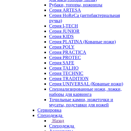
Рубаки, топоры, ножницы
Серия ARTESA
Серия HoReCa (антибактериальная
ручка)
Серия I-TECH
Серия JUNIOR
Серия KIDS
Серия PLATINA (Кованые ножи)
Серия POLY
Серия PRACTICA
Серия PROTEC
Серия SAFE
Серия TALHO
Серия TECHNIC
Серия TRADITION
Серия UNIVERSAL (Кованые ножи)
Специализированные ножи, ложки,
наборы для карвинга
Точильные камни, ножеточки и
мусаты, подставки для ножей
Сервировка
Спецодежда
Назад
Спецодежда