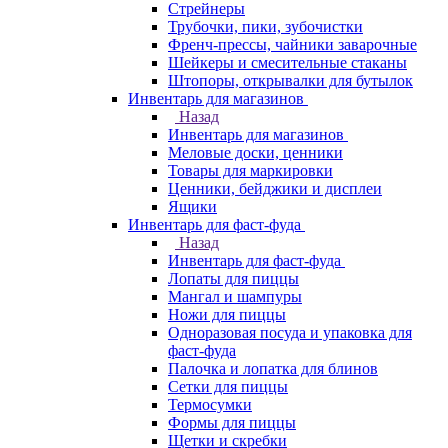
Стрейнеры
Трубочки, пики, зубочистки
Френч-прессы, чайники заварочные
Шейкеры и смесительные стаканы
Штопоры, открывалки для бутылок
Инвентарь для магазинов
Назад
Инвентарь для магазинов
Меловые доски, ценники
Товары для маркировки
Ценники, бейджики и дисплеи
Ящики
Инвентарь для фаст-фуда
Назад
Инвентарь для фаст-фуда
Лопаты для пиццы
Мангал и шампуры
Ножи для пиццы
Одноразовая посуда и упаковка для
фаст-фуда
Палочка и лопатка для блинов
Сетки для пиццы
Термосумки
Формы для пиццы
Щетки и скребки