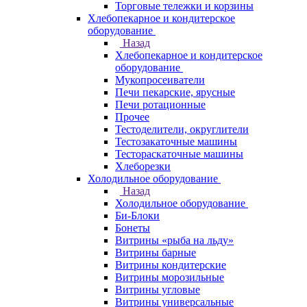
Торговые тележки и корзины
Хлебопекарное и кондитерское
оборудование
Назад
Хлебопекарное и кондитерское
оборудование
Мукопросеиватели
Печи пекарские, ярусные
Печи ротационные
Прочее
Тестоделители, округлители
Тестозакаточные машины
Тестораскаточные машины
Хлеборезки
Холодильное оборудование
Назад
Холодильное оборудование
Би-Блоки
Бонеты
Витрины «рыба на льду»
Витрины барные
Витрины кондитерские
Витрины морозильные
Витрины угловые
Витрины универсальные