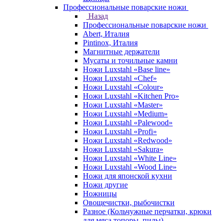
Профессиональные поварские ножи
Назад
Профессиональные поварские ножи
Abert, Италия
Pintinox, Италия
Магнитные держатели
Мусаты и точильные камни
Ножи Luxstahl «Base line»
Ножи Luxstahl «Chef»
Ножи Luxstahl «Colour»
Ножи Luxstahl «Kitchen Pro»
Ножи Luxstahl «Master»
Ножи Luxstahl «Medium»
Ножи Luxstahl «Palewood»
Ножи Luxstahl «Profi»
Ножи Luxstahl «Redwood»
Ножи Luxstahl «Sakura»
Ножи Luxstahl «White Line»
Ножи Luxstahl «Wood Line»
Ножи для японской кухни
Ножи другие
Ножницы
Овощечистки, рыбочистки
Разное (Кольчужные перчатки, крюки
для мяса,топоры, пилы)