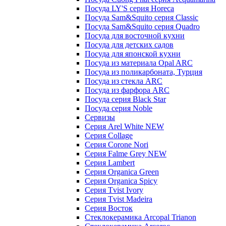
Посуда LY'S серия Horeca
Посуда Sam&Squito серия Classic
Посуда Sam&Squito серия Quadro
Посуда для восточной кухни
Посуда для детских садов
Посуда для японской кухни
Посуда из материала Opal ARC
Посуда из поликарбоната, Турция
Посуда из стекла ARC
Посуда из фарфора ARC
Посуда серия Black Star
Посуда серия Noble
Сервизы
Серия Arel White NEW
Серия Collage
Серия Corone Nori
Серия Falme Grey NEW
Серия Lambert
Серия Organica Green
Серия Organica Spicy
Серия Tvist Ivory
Серия Tvist Madeira
Серия Восток
Стеклокерамика Arcopal Trianon