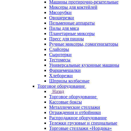
Машины протирочно-резательные
Миксеры для коктейлей
Мясорубки
Овощерезки
Пельменные аппараты
Пилы для мяса
Планетарные миксеры
Пресс для пиццы
Ручные миксеры, гомогенизаторы
Слайсеры
Сыротерки
Тестомесы
Универсальные кухонные машины
Фаршемешалки
Хлеборезки
Шприцы колбасные
Торговое оборудование
Назад
Торговое оборудование
Кассовые боксы
Металлические стеллажи
Ограждения и отбойники
Распродажное оборудование
Тележки грузовые и специальные
Торговые стеллажи «Нордика»