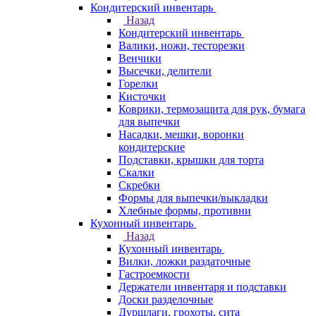
Кондитерский инвентарь
Назад
Кондитерский инвентарь
Валики, ножи, тесторезки
Венчики
Высечки, делители
Горелки
Кисточки
Коврики, термозащита для рук, бумага
для выпечки
Насадки, мешки, воронки
кондитерские
Подставки, крышки для торта
Скалки
Скребки
Формы для выпечки/выкладки
Хлебные формы, противни
Кухонный инвентарь
Назад
Кухонный инвентарь
Вилки, ложки раздаточные
Гастроемкости
Держатели инвентаря и подставки
Доски разделочные
Дуршлаги, грохоты, сита