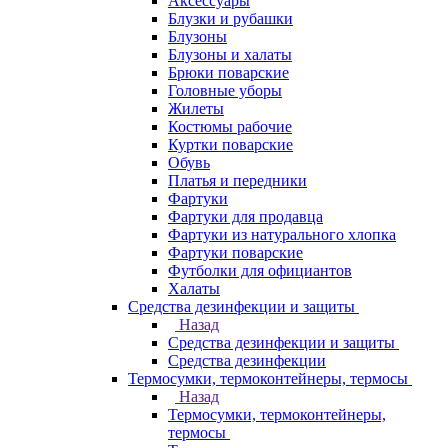
Аксессуары
Блузки и рубашки
Блузоны
Блузоны и халаты
Брюки поварские
Головные уборы
Жилеты
Костюмы рабочие
Куртки поварские
Обувь
Платья и передники
Фартуки
Фартуки для продавца
Фартуки из натурального хлопка
Фартуки поварские
Футболки для официантов
Халаты
Средства дезинфекции и защиты
Назад
Средства дезинфекции и защиты
Средства дезинфекции
Термосумки, термоконтейнеры, термосы
Назад
Термосумки, термоконтейнеры,
термосы