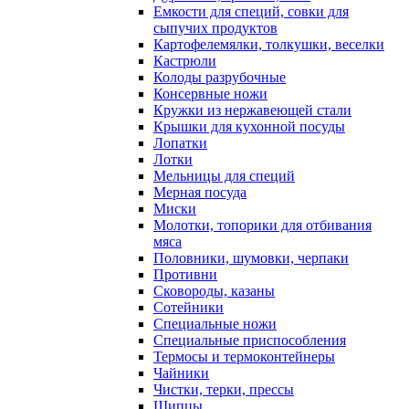
Емкости для специй, совки для
сыпучих продуктов
Картофелемялки, толкушки, веселки
Кастрюли
Колоды разрубочные
Консервные ножи
Кружки из нержавеющей стали
Крышки для кухонной посуды
Лопатки
Лотки
Мельницы для специй
Мерная посуда
Миски
Молотки, топорики для отбивания
мяса
Половники, шумовки, черпаки
Противни
Сковороды, казаны
Сотейники
Специальные ножи
Специальные приспособления
Термосы и термоконтейнеры
Чайники
Чистки, терки, прессы
Щипцы