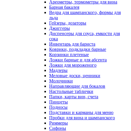
Ареометры, термометры для вина
Барная бакалея
Ведра для шампанского, формы для
льда
Гейзеры, дозаторы
Джиггеры
Диспенсеры для соуса, емкости для
сока
Инвентарь для бариста
Коврики, подкладки барные
Корзинки плетеные
Ложки барные и для абсента
Ложки для мороженого
Мадлеры
Меловые доски, ценники
Молочники
Направляющие для бокалов
Настольные таблички
Папки, карты вин, счета
Пинцеты
Подносы
Подставки и карманы для меню
Пробки для вина и шампанского
Риммеры
Сифоны