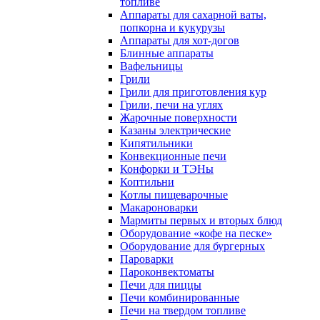
топливе
Аппараты для сахарной ваты,
попкорна и кукурузы
Аппараты для хот-догов
Блинные аппараты
Вафельницы
Грили
Грили для приготовления кур
Грили, печи на углях
Жарочные поверхности
Казаны электрические
Кипятильники
Конвекционные печи
Конфорки и ТЭНы
Коптильни
Котлы пищеварочные
Макароноварки
Мармиты первых и вторых блюд
Оборудование «кофе на песке»
Оборудование для бургерных
Пароварки
Пароконвектоматы
Печи для пиццы
Печи комбинированные
Печи на твердом топливе