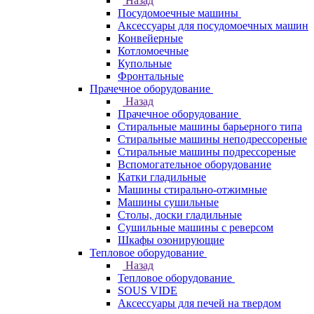
Назад
Посудомоечные машины
Аксессуары для посудомоечных машин
Конвейерные
Котломоечные
Купольные
Фронтальные
Прачечное оборудование
Назад
Прачечное оборудование
Cтиральные машины барьерного типа
Cтиральные машины неподрессореные
Cтиральные машины подрессореные
Вспомогательное оборудование
Катки гладильные
Машины стирально-отжимные
Машины сушильные
Столы, доски гладильные
Сушильные машины с реверсом
Шкафы озонирующие
Тепловое оборудование
Назад
Тепловое оборудование
SOUS VIDE
Аксессуары для печей на твердом