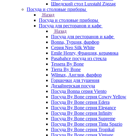
Шведский стол Luxstahl Zigzag
Посуда и столовые приборы
Назад
Посуда и столовые приборы
Посуда для ресторанов и кафе
Назад
Посуда для ресторанов и кафе
Bonna, Турция, фарфор
Cерия Neo Silk White
Emile Henry, Франция, керамика
Pasabahce посуда из стекла
Tessera By Bone
Tierra By Bone
Wilmax, Англия, фарфор
Горшочки для тушения
Дизайнерская посуда
Посуда Bonna серия Viento
Посуда By Bone серия Cowry Yellow
Посуда By Bone серия Edera
Посуда By Bone серия Elegance
Посуда By Bone серия Infinity
Посуда By Bone серия Supreme
Посуда By Bone серия Tinta Spazio
Посуда By Bone серия Tropikal
Посуда By Bone серия Vintage