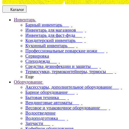
Каталог
Инвентарь
Барный инвентарь
Инвентарь для магазинов
Инвентарь для фаст-фуда
Кондитерский инвентарь
Кухонный инвентарь
Профессиональные поварские ножи
Сервировка
Спецодежда
Средства дезинфекции и защиты
Термосумки, термоконтейнеры, термосы
Еще
Оборудование
Аксессуары, дополнительное оборудование
Барное оборудование
Бытовая техника
Вендинговые автоматы
Весовое и упаковочное оборудование
Водоотведение
Водоподготовка
Запчасти
Кофейное оборудование