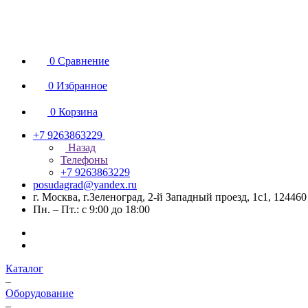
0
Сравнение
0
Избранное
0
Корзина
+7 9263863229
Назад
Телефоны
+7 9263863229
posudagrad@yandex.ru
г. Москва, г.Зеленоград, 2-й Западный проезд, 1с1, 124460
Пн. – Пт.: с 9:00 до 18:00
Каталог
–
Оборудование
–