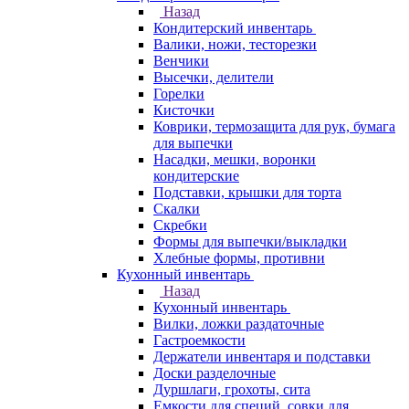
Назад
Кондитерский инвентарь
Валики, ножи, тесторезки
Венчики
Высечки, делители
Горелки
Кисточки
Коврики, термозащита для рук, бумага
для выпечки
Насадки, мешки, воронки
кондитерские
Подставки, крышки для торта
Скалки
Скребки
Формы для выпечки/выкладки
Хлебные формы, противни
Кухонный инвентарь
Назад
Кухонный инвентарь
Вилки, ложки раздаточные
Гастроемкости
Держатели инвентаря и подставки
Доски разделочные
Дуршлаги, грохоты, сита
Емкости для специй, совки для