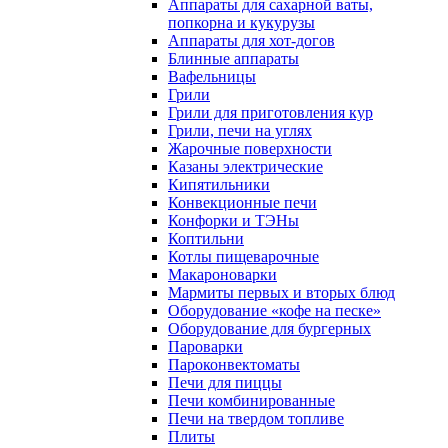
Аппараты для сахарной ваты,
попкорна и кукурузы
Аппараты для хот-догов
Блинные аппараты
Вафельницы
Грили
Грили для приготовления кур
Грили, печи на углях
Жарочные поверхности
Казаны электрические
Кипятильники
Конвекционные печи
Конфорки и ТЭНы
Коптильни
Котлы пищеварочные
Макароноварки
Мармиты первых и вторых блюд
Оборудование «кофе на песке»
Оборудование для бургерных
Пароварки
Пароконвектоматы
Печи для пиццы
Печи комбинированные
Печи на твердом топливе
Плиты