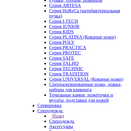
Рубаки, топоры, ножницы
Серия ARTESA
Серия HoReCa (антибактериальная
ручка)
Серия I-TECH
Серия JUNIOR
Серия KIDS
Серия PLATINA (Кованые ножи)
Серия POLY
Серия PRACTICA
Серия PROTEC
Серия SAFE
Серия TALHO
Серия TECHNIC
Серия TRADITION
Серия UNIVERSAL (Кованые ножи)
Специализированные ножи, ложки,
наборы для карвинга
Точильные камни, ножеточки и
мусаты, подставки для ножей
Сервировка
Спецодежда
Назад
Спецодежда
Аксессуары