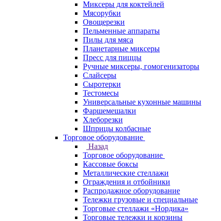
Миксеры для коктейлей
Мясорубки
Овощерезки
Пельменные аппараты
Пилы для мяса
Планетарные миксеры
Пресс для пиццы
Ручные миксеры, гомогенизаторы
Слайсеры
Сыротерки
Тестомесы
Универсальные кухонные машины
Фаршемешалки
Хлеборезки
Шприцы колбасные
Торговое оборудование
Назад
Торговое оборудование
Кассовые боксы
Металлические стеллажи
Ограждения и отбойники
Распродажное оборудование
Тележки грузовые и специальные
Торговые стеллажи «Нордика»
Торговые тележки и корзины