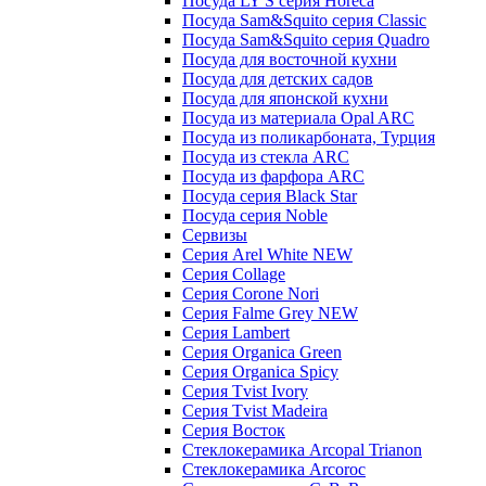
Посуда LY'S серия Horeca
Посуда Sam&Squito серия Classic
Посуда Sam&Squito серия Quadro
Посуда для восточной кухни
Посуда для детских садов
Посуда для японской кухни
Посуда из материала Opal ARC
Посуда из поликарбоната, Турция
Посуда из стекла ARC
Посуда из фарфора ARC
Посуда серия Black Star
Посуда серия Noble
Сервизы
Серия Arel White NEW
Серия Collage
Серия Corone Nori
Серия Falme Grey NEW
Серия Lambert
Серия Organica Green
Серия Organica Spicy
Серия Tvist Ivory
Серия Tvist Madeira
Серия Восток
Стеклокерамика Arcopal Trianon
Стеклокерамика Arcoroc