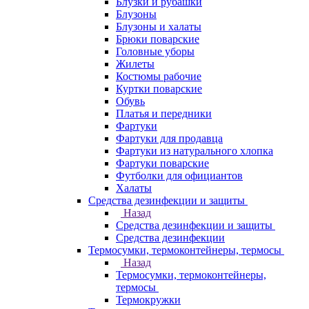
Блузки и рубашки
Блузоны
Блузоны и халаты
Брюки поварские
Головные уборы
Жилеты
Костюмы рабочие
Куртки поварские
Обувь
Платья и передники
Фартуки
Фартуки для продавца
Фартуки из натурального хлопка
Фартуки поварские
Футболки для официантов
Халаты
Средства дезинфекции и защиты
Назад
Средства дезинфекции и защиты
Средства дезинфекции
Термосумки, термоконтейнеры, термосы
Назад
Термосумки, термоконтейнеры,
термосы
Термокружки