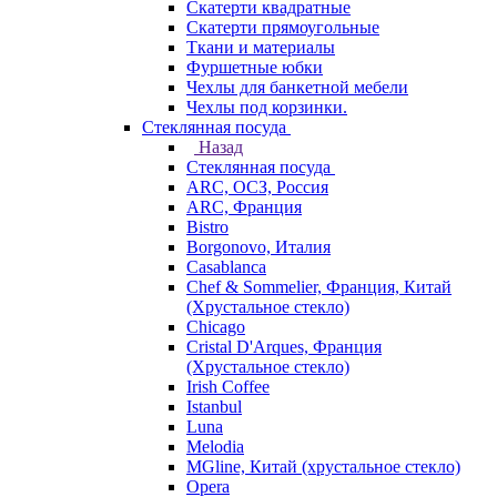
Скатерти квадратные
Скатерти прямоугольные
Ткани и материалы
Фуршетные юбки
Чехлы для банкетной мебели
Чехлы под корзинки.
Стеклянная посуда
Назад
Стеклянная посуда
ARC, ОСЗ, Россия
ARC, Франция
Bistro
Borgonovo, Италия
Casablanca
Chef & Sommelier, Франция, Китай
(Хрустальное стекло)
Chicago
Cristal D'Arques, Франция
(Хрустальное стекло)
Irish Coffee
Istanbul
Luna
Melodia
MGline, Китай (хрустальное стекло)
Opera