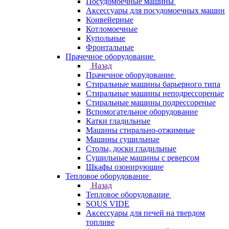
Посудомоечные машины
Аксессуары для посудомоечных машин
Конвейерные
Котломоечные
Купольные
Фронтальные
Прачечное оборудование
Назад
Прачечное оборудование
Cтиральные машины барьерного типа
Cтиральные машины неподрессореные
Cтиральные машины подрессореные
Вспомогательное оборудование
Катки гладильные
Машины стирально-отжимные
Машины сушильные
Столы, доски гладильные
Сушильные машины с реверсом
Шкафы озонирующие
Тепловое оборудование
Назад
Тепловое оборудование
SOUS VIDE
Аксессуары для печей на твердом
топливе