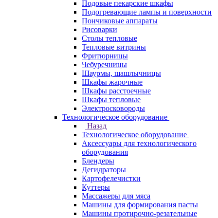
Подовые пекарские шкафы
Подогревающие лампы и поверхности
Пончиковые аппараты
Рисоварки
Столы тепловые
Тепловые витрины
Фритюрницы
Чебуречницы
Шаурмы, шашлычницы
Шкафы жарочные
Шкафы расстоечные
Шкафы тепловые
Электросковороды
Технологическое оборудование
Назад
Технологическое оборудование
Аксессуары для технологического
оборудования
Блендеры
Дегидраторы
Картофелечистки
Куттеры
Массажеры для мяса
Машины для формирования пасты
Машины протирочно-резательные