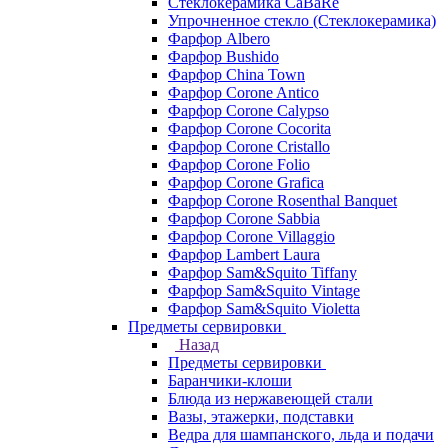
Стеклокерамика CaBaRe
Упрочненное стекло (Стеклокерамика)
Фарфор Albero
Фарфор Bushido
Фарфор China Town
Фарфор Corone Antico
Фарфор Corone Calypso
Фарфор Corone Cocorita
Фарфор Corone Cristallo
Фарфор Corone Folio
Фарфор Corone Grafica
Фарфор Corone Rosenthal Banquet
Фарфор Corone Sabbia
Фарфор Corone Villaggio
Фарфор Lambert Laura
Фарфор Sam&Squito Tiffany
Фарфор Sam&Squito Vintage
Фарфор Sam&Squito Violetta
Предметы сервировки
Назад
Предметы сервировки
Баранчики-клоши
Блюда из нержавеющей стали
Вазы, этажерки, подставки
Ведра для шампанского, льда и подачи