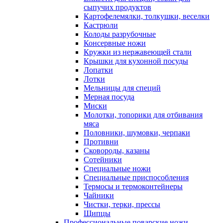
сыпучих продуктов
Картофелемялки, толкушки, веселки
Кастрюли
Колоды разрубочные
Консервные ножи
Кружки из нержавеющей стали
Крышки для кухонной посуды
Лопатки
Лотки
Мельницы для специй
Мерная посуда
Миски
Молотки, топорики для отбивания
мяса
Половники, шумовки, черпаки
Противни
Сковороды, казаны
Сотейники
Специальные ножи
Специальные приспособления
Термосы и термоконтейнеры
Чайники
Чистки, терки, прессы
Щипцы
Профессиональные поварские ножи