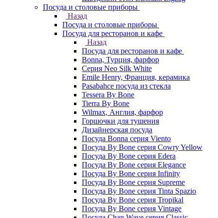
Посуда и столовые приборы
Назад
Посуда и столовые приборы
Посуда для ресторанов и кафе
Назад
Посуда для ресторанов и кафе
Bonna, Турция, фарфор
Cерия Neo Silk White
Emile Henry, Франция, керамика
Pasabahce посуда из стекла
Tessera By Bone
Tierra By Bone
Wilmax, Англия, фарфор
Горшочки для тушения
Дизайнерская посуда
Посуда Bonna серия Viento
Посуда By Bone серия Cowry Yellow
Посуда By Bone серия Edera
Посуда By Bone серия Elegance
Посуда By Bone серия Infinity
Посуда By Bone серия Supreme
Посуда By Bone серия Tinta Spazio
Посуда By Bone серия Tropikal
Посуда By Bone серия Vintage
Посуда Chan Wave серия Classic