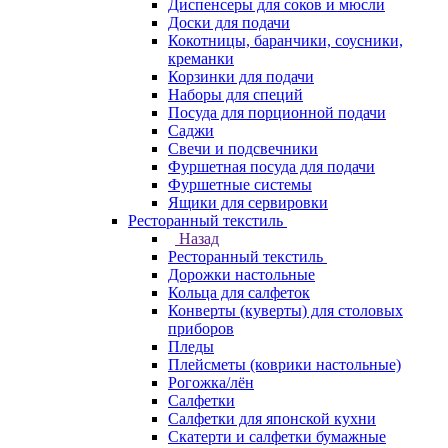
Диспенсеры для соков и мюсли
Доски для подачи
Кокотницы, баранчики, соусники,
креманки
Корзинки для подачи
Наборы для специй
Посуда для порционной подачи
Саджи
Свечи и подсвечники
Фуршетная посуда для подачи
Фуршетные системы
Ящики для сервировки
Ресторанный текстиль
Назад
Ресторанный текстиль
Дорожки настольные
Кольца для салфеток
Конверты (куверты) для столовых
приборов
Пледы
Плейсметы (коврики настольные)
Рогожка/лён
Салфетки
Салфетки для японской кухни
Скатерти и салфетки бумажные