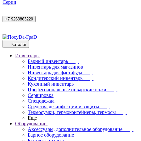
Cерии
+7 9263863229
Каталог
Инвентарь
Барный инвентарь
Инвентарь для магазинов
Инвентарь для фаст-фуда
Кондитерский инвентарь
Кухонный инвентарь
Профессиональные поварские ножи
Сервировка
Спецодежда
Средства дезинфекции и защиты
Термосумки, термоконтейнеры, термосы
Еще
Оборудование
Аксессуары, дополнительное оборудование
Барное оборудование
Бытовая техника