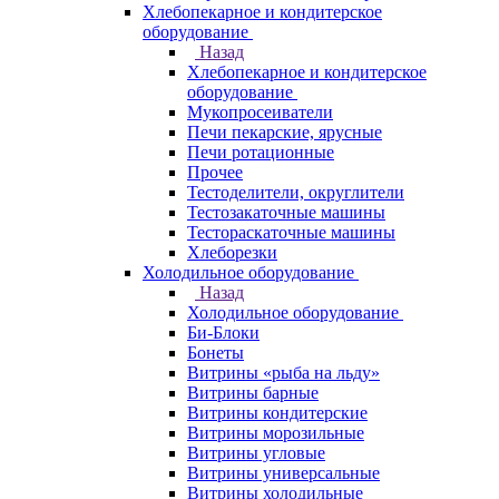
Хлебопекарное и кондитерское
оборудование
Назад
Хлебопекарное и кондитерское
оборудование
Мукопросеиватели
Печи пекарские, ярусные
Печи ротационные
Прочее
Тестоделители, округлители
Тестозакаточные машины
Тестораскаточные машины
Хлеборезки
Холодильное оборудование
Назад
Холодильное оборудование
Би-Блоки
Бонеты
Витрины «рыба на льду»
Витрины барные
Витрины кондитерские
Витрины морозильные
Витрины угловые
Витрины универсальные
Витрины холодильные