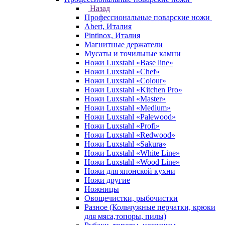
Назад
Профессиональные поварские ножи
Abert, Италия
Pintinox, Италия
Магнитные держатели
Мусаты и точильные камни
Ножи Luxstahl «Base line»
Ножи Luxstahl «Chef»
Ножи Luxstahl «Colour»
Ножи Luxstahl «Kitchen Pro»
Ножи Luxstahl «Master»
Ножи Luxstahl «Medium»
Ножи Luxstahl «Palewood»
Ножи Luxstahl «Profi»
Ножи Luxstahl «Redwood»
Ножи Luxstahl «Sakura»
Ножи Luxstahl «White Line»
Ножи Luxstahl «Wood Line»
Ножи для японской кухни
Ножи другие
Ножницы
Овощечистки, рыбочистки
Разное (Кольчужные перчатки, крюки
для мяса,топоры, пилы)