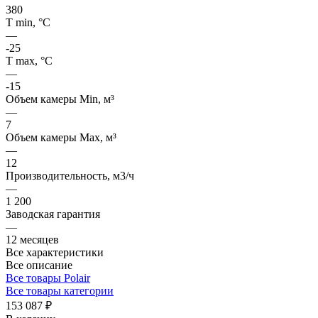
380
Т min, °С
—
-25
Т max, °С
—
-15
Объем камеры Min, м³
—
7
Объем камеры Max, м³
—
12
Производительность, м3/ч
—
1 200
Заводская гарантия
—
12 месяцев
Все характеристики
Все описание
Все товары Polair
Все товары категории
153 087 ₽