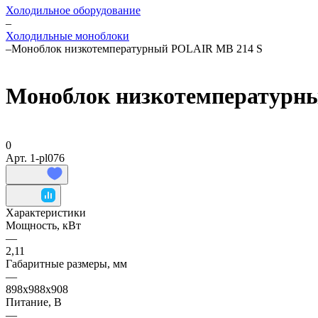
Холодильное оборудование
–
Холодильные моноблоки
–
Моноблок низкотемпературный POLAIR МB 214 S
Моноблок низкотемпературн
0
Арт.
1-pl076
Характеристики
Мощность, кВт
—
2,11
Габаритные размеры, мм
—
898х988х908
Питание, В
—