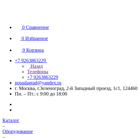
0
Сравнение
0
Избранное
0
Корзина
+7 9263863229
Назад
Телефоны
+7 9263863229
posudagrad@yandex.ru
г. Москва, г.Зеленоград, 2-й Западный проезд, 1с1, 124460
Пн. – Пт.: с 9:00 до 18:00
Каталог
–
Оборудование
–